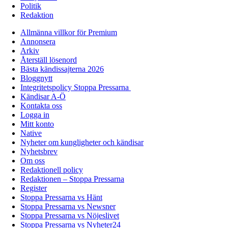
Politik
Redaktion
Allmänna villkor för Premium
Annonsera
Arkiv
Återställ lösenord
Bästa kändissajterna 2026
Bloggnytt
Integritetspolicy Stoppa Pressarna
Kändisar A-Ö
Kontakta oss
Logga in
Mitt konto
Native
Nyheter om kungligheter och kändisar
Nyhetsbrev
Om oss
Redaktionell policy
Redaktionen – Stoppa Pressarna
Register
Stoppa Pressarna vs Hänt
Stoppa Pressarna vs Newsner
Stoppa Pressarna vs Nöjeslivet
Stoppa Pressarna vs Nyheter24