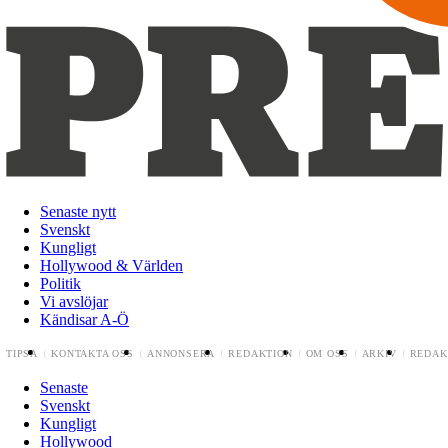
Senaste nytt
Svenskt
Kungligt
Hollywood & Världen
Politik
Vi avslöjar
Kändisar A-Ö
TIPSA
KONTAKTA OSS
ANNONSERA
REDAKTION
OM OSS
ARKIV
REDAK
Senaste
Svenskt
Kungligt
Hollywood