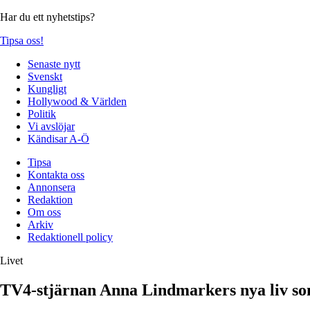
Har du ett nyhetstips?
Tipsa oss!
Senaste nytt
Svenskt
Kungligt
Hollywood & Världen
Politik
Vi avslöjar
Kändisar A-Ö
Tipsa
Kontakta oss
Annonsera
Redaktion
Om oss
Arkiv
Redaktionell policy
Livet
TV4-stjärnan Anna Lindmarkers nya liv s