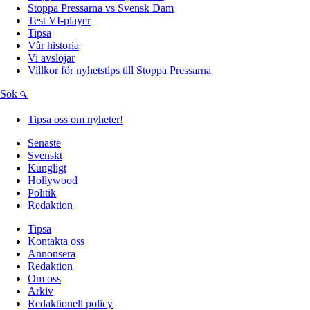
Stoppa Pressarna vs Svensk Dam
Test VI-player
Tipsa
Vår historia
Vi avslöjar
Villkor för nyhetstips till Stoppa Pressarna
Sök
Tipsa oss om nyheter!
Senaste
Svenskt
Kungligt
Hollywood
Politik
Redaktion
Tipsa
Kontakta oss
Annonsera
Redaktion
Om oss
Arkiv
Redaktionell policy