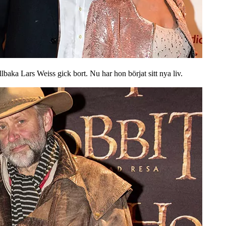
baka Lars Weiss gick bort. Nu har hon börjat sitt nya liv.