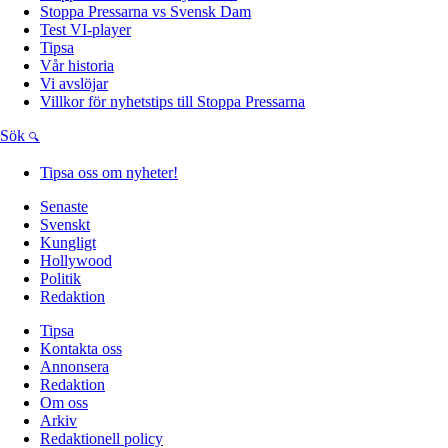
Stoppa Pressarna vs Svensk Dam
Test VI-player
Tipsa
Vår historia
Vi avslöjar
Villkor för nyhetstips till Stoppa Pressarna
Sök
Tipsa oss om nyheter!
Senaste
Svenskt
Kungligt
Hollywood
Politik
Redaktion
Tipsa
Kontakta oss
Annonsera
Redaktion
Om oss
Arkiv
Redaktionell policy