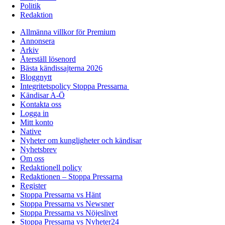
Politik
Redaktion
Allmänna villkor för Premium
Annonsera
Arkiv
Återställ lösenord
Bästa kändissajterna 2026
Bloggnytt
Integritetspolicy Stoppa Pressarna
Kändisar A-Ö
Kontakta oss
Logga in
Mitt konto
Native
Nyheter om kungligheter och kändisar
Nyhetsbrev
Om oss
Redaktionell policy
Redaktionen – Stoppa Pressarna
Register
Stoppa Pressarna vs Hänt
Stoppa Pressarna vs Newsner
Stoppa Pressarna vs Nöjeslivet
Stoppa Pressarna vs Nyheter24