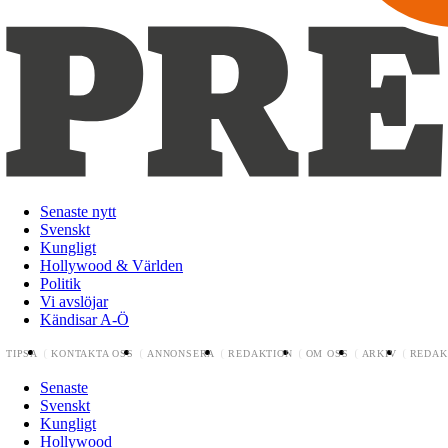
Senaste nytt
Svenskt
Kungligt
Hollywood & Världen
Politik
Vi avslöjar
Kändisar A-Ö
TIPSA
KONTAKTA OSS
ANNONSERA
REDAKTION
OM OSS
ARKIV
REDAK
Senaste
Svenskt
Kungligt
Hollywood