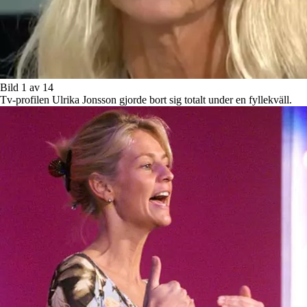
Bild 1 av 14
Tv-profilen Ulrika Jonsson gjorde bort sig totalt under en fyllekväll.