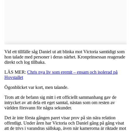
Vid ett tillfälle såg Daniel ut att blinka mot Victoria samtidigt som
hon talade med personer i deras närhet. Kronprinsessan reagerade
direkt och log tillbaka.
LÄS MER:
Chris nya liv som eremit – ensam och isolerad på
Hovstallet
Ögonblicket var kort, men talande.
Trots att de befann sig mitt i ett officiellt sammanhang gav de
intrycket av att dela ett eget samtal, nästan som om resten av
världen försvann för några sekunder.
Det är inte första gången paret visar prov på sin nära relation
offentligt. Under åren har Victoria och Daniel gång på gång visat
att de trivs i varandras sällskap, även när kamerorna är riktade mot