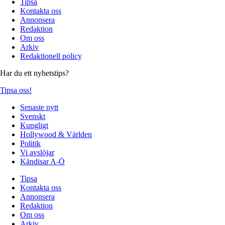
Tipsa
Kontakta oss
Annonsera
Redaktion
Om oss
Arkiv
Redaktionell policy
Har du ett nyhetstips?
Tipsa oss!
Senaste nytt
Svenskt
Kungligt
Hollywood & Världen
Politik
Vi avslöjar
Kändisar A-Ö
Tipsa
Kontakta oss
Annonsera
Redaktion
Om oss
Arkiv