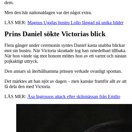
dem.
Men den här nationaldagen var det något extra.
LÄS MER:
Magnus Ugglas hustru Lollo fångad på unika bilder
Prins Daniel sökte Victorias blick
Flera gånger under ceremonin syntes Daniel kasta snabba blickar
mot sin hustru. När Victoria skrattade log han omedelbart tillbaka.
När hon vände sig mot honom möttes hon av ett varmt och nästan
pojkaktigt uttryck.
Den annars så återhållsamma prinsen verkade ovanligt spontan.
Det märktes att han njöt av dagen – men kanske framför allt av att
få dela den med Victoria.
LÄS MER:
Åsa Ingrossos attack efter skilsmässan från Emilio