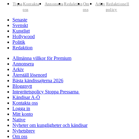
Tipsa
Kontakta
Annonsera
Redaktion
Om
Arkiv
Redaktionell
oss
oss
policy
Senaste
Svenskt
Kungligt
Hollywood
Politik
Redaktion
Allmänna villkor för Premium
Annonsera
Arkiv
Återställ lösenord
Bästa kändissajterna 2026
Bloggnytt
Integritetspolicy Stoppa Pressarna
Kändisar A-Ö
Kontakta oss
Logga in
Mitt konto
Native
Nyheter om kungligheter och kändisar
Nyhetsbrev
Om oss