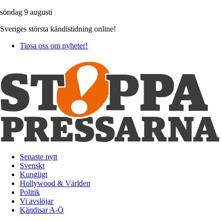
söndag 9 augusti
Sveriges största kändistidning online!
Tipsa oss om nyheter!
Senaste nytt
Svenskt
Kungligt
Hollywood & Världen
Politik
Vi avslöjar
Kändisar A-Ö