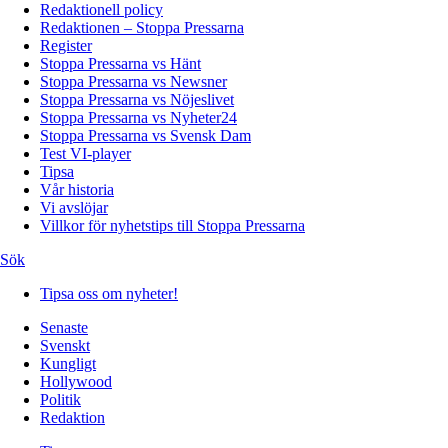
Redaktionell policy
Redaktionen – Stoppa Pressarna
Register
Stoppa Pressarna vs Hänt
Stoppa Pressarna vs Newsner
Stoppa Pressarna vs Nöjeslivet
Stoppa Pressarna vs Nyheter24
Stoppa Pressarna vs Svensk Dam
Test VI-player
Tipsa
Vår historia
Vi avslöjar
Villkor för nyhetstips till Stoppa Pressarna
Sök
Tipsa oss om nyheter!
Senaste
Svenskt
Kungligt
Hollywood
Politik
Redaktion