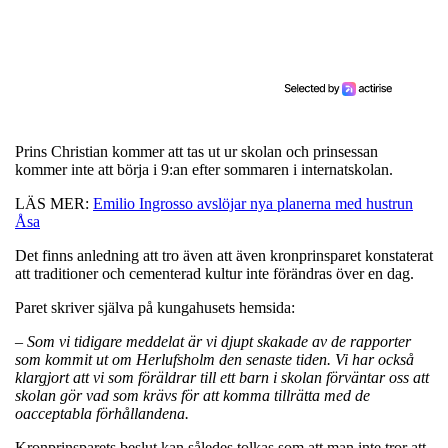
Prins Christian kommer att tas ut ur skolan och prinsessan
kommer inte att börja i 9:an efter sommaren i internatskolan.
LÄS MER:
Emilio Ingrosso avslöjar nya planerna med hustrun
Åsa
Det finns anledning att tro även att även kronprinsparet konstaterat
att traditioner och cementerad kultur inte förändras över en dag.
Paret skriver själva på kungahusets hemsida:
– Som vi tidigare meddelat är vi djupt skakade av de rapporter
som kommit ut om Herlufsholm den senaste tiden. Vi har också
klargjort att vi som föräldrar till ett barn i skolan förväntar oss att
skolan gör vad som krävs för att komma tillrätta med de
oacceptabla förhållandena.
Kronprinsparets beslut kan således tolkas som att man inte tror att