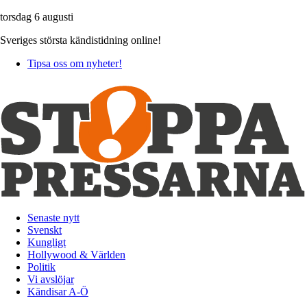
torsdag 6 augusti
Sveriges största kändistidning online!
Tipsa oss om nyheter!
Senaste nytt
Svenskt
Kungligt
Hollywood & Världen
Politik
Vi avslöjar
Kändisar A-Ö