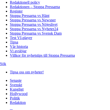
Redaktionell policy
Redaktionen – Stoppa Pressarna
Register
Stoppa Pressarna vs Hänt
Stoppa Pressarna vs Newsner
Stoppa Pressarna vs Nöjeslivet
Stoppa Pressarna vs Nyheter24
Stoppa Pressarna vs Svensk Dam
Test VI-player
Tipsa
Vår historia
Vi avslöjar
Villkor för nyhetstips till Stoppa Pressarna
Sök
Tipsa oss om nyheter!
Senaste
Svenskt
Kungligt
Hollywood
Politik
Redaktion