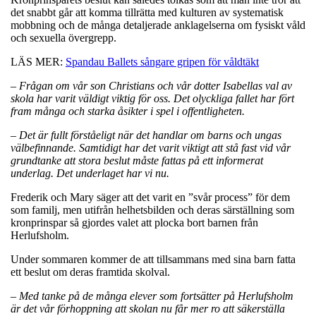
det snabbt går att komma tillrätta med kulturen av systematisk
mobbning och de många detaljerade anklagelserna om fysiskt våld
och sexuella övergrepp.
LÄS MER:
Spandau Ballets sångare gripen för våldtäkt
– Frågan om vår son Christians och vår dotter Isabellas val av
skola har varit väldigt viktig för oss. Det olyckliga fallet har fört
fram många och starka åsikter i spel i offentligheten.
– Det är fullt förståeligt när det handlar om barns och ungas
välbefinnande. Samtidigt har det varit viktigt att stå fast vid vår
grundtanke att stora beslut måste fattas på ett informerat
underlag. Det underlaget har vi nu.
Frederik och Mary säger att det varit en ”svår process” för dem
som familj, men utifrån helhetsbilden och deras särställning som
kronprinspar så gjordes valet att plocka bort barnen från
Herlufsholm.
Under sommaren kommer de att tillsammans med sina barn fatta
ett beslut om deras framtida skolval.
– Med tanke på de många elever som fortsätter på Herlufsholm
är det vår förhoppning att skolan nu får mer ro att säkerställa