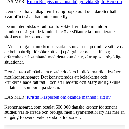
LÄS MER:
Robin Bengtsson lämnar höggravida Sigrid Bernson
Denne ska ha våldtagit en 15-årig pojke oralt och därefter hållit
kvar offret så att han inte kunde fly.
I sann internatskoletradition försökte Herlufsholm mildra
händelsen så gott de kunde. Lite överslätande kommenterade
skolans rektor skandalen:
– Vi har unga människor på skolan som är i en period av sitt liv då
de helt naturligt försöker att tänja på gränser och skaffa sig
erfarenheter. I samband med detta kan det tyvärr uppstå olyckliga
situationer.
Den danska allmänheten rasade dock och blickarna riktades åter
mot kronprinsparet. Det konstaterades att belackarna och
kritikerna hade fått rätt – och att Frederik och Mary aldrig skulle
ha låtit sin son börja på skolan.
LÄS MER:
Kristin Kaspersen om okände mannen i sitt liv
Kronprinsparet, som betalat 600 000 danska kronor för sonens
studier, var skärrade och oroliga, men i synnerhet Mary har mer än
en gång försvarat valet av skola för sonen.