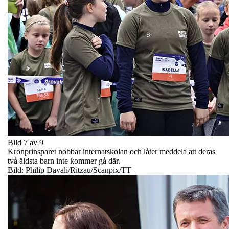
Bild 7 av 9
Kronprinsparet nobbar internatskolan och låter meddela att deras
två äldsta barn inte kommer gå där.
Bild: Philip Davali/Ritzau/Scanpix/TT