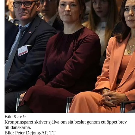
Bild 9 av 9
Kronprinsparet skriver själva om sitt beslut genom ett öppet brev
till danskarna.
Bild: Peter Dejong/AP, TT