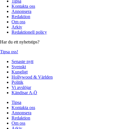
Tipsa
Kontakta oss
Annonsera
Redaktion
Om oss
Arkiv
Redaktionell policy
Har du ett nyhetstips?
Tipsa oss!
Senaste nytt
Svenskt
Kungligt
Hollywood & Världen
Politik
Vi avslöjar
Kändisar A-Ö
Tipsa
Kontakta oss
Annonsera
Redaktion
Om oss
Arkiv