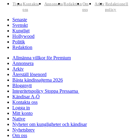
Tipsa
Kontakta
Annonsera
Redaktion
Om
Arkiv
Redaktionell
oss
oss
policy
Senaste
Svenskt
Kungligt
Hollywood
Politik
Redaktion
Allmänna villkor för Premium
Annonsera
Arkiv
Återställ lösenord
Bästa kändissajterna 2026
Bloggnytt
Integritetspolicy Stoppa Pressarna
Kändisar A-Ö
Kontakta oss
Logga in
Mitt konto
Native
Nyheter om kungligheter och kändisar
Nyhetsbrev
Om oss