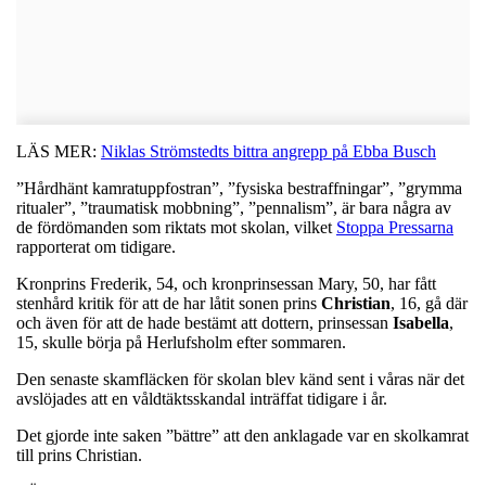
LÄS MER:
Niklas Strömstedts bittra angrepp på Ebba Busch
”Hårdhänt kamratuppfostran”, ”fysiska bestraffningar”, ”grymma
ritualer”, ”traumatisk mobbning”, ”pennalism”, är bara några av
de fördömanden som riktats mot skolan, vilket
Stoppa Pressarna
rapporterat om tidigare.
Kronprins Frederik, 54, och kronprinsessan Mary, 50, har fått
stenhård kritik för att de har låtit sonen prins
Christian
, 16, gå där
och även för att de hade bestämt att dottern, prinsessan
Isabella
,
15, skulle börja på Herlufsholm efter sommaren.
Den senaste skamfläcken för skolan blev känd sent i våras när det
avslöjades att en våldtäktsskandal inträffat tidigare i år.
Det gjorde inte saken ”bättre” att den anklagade var en skolkamrat
till prins Christian.