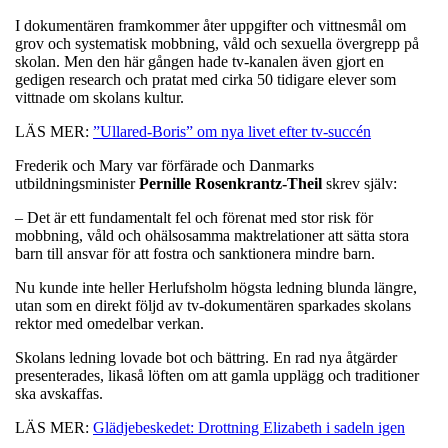
I dokumentären framkommer åter uppgifter och vittnesmål om
grov och systematisk mobbning, våld och sexuella övergrepp på
skolan. Men den här gången hade tv-kanalen även gjort en
gedigen research och pratat med cirka 50 tidigare elever som
vittnade om skolans kultur.
LÄS MER:
”Ullared-Boris” om nya livet efter tv-succén
Frederik och Mary var förfärade och Danmarks
utbildningsminister
Pernille Rosenkrantz-Theil
skrev själv:
– Det är ett fundamentalt fel och förenat med stor risk för
mobbning, våld och ohälsosamma maktrelationer att sätta stora
barn till ansvar för att fostra och sanktionera mindre barn.
Nu kunde inte heller Herlufsholm högsta ledning blunda längre,
utan som en direkt följd av tv-dokumentären sparkades skolans
rektor med omedelbar verkan.
Skolans ledning lovade bot och bättring. En rad nya åtgärder
presenterades, likaså löften om att gamla upplägg och traditioner
ska avskaffas.
LÄS MER:
Glädjebeskedet: Drottning Elizabeth i sadeln igen