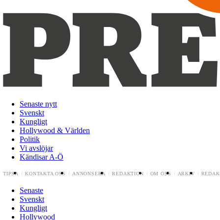
Senaste nytt
Svenskt
Kungligt
Hollywood & Världen
Politik
Vi avslöjar
Kändisar A-Ö
TIPSA
KONTAKTA OSS
ANNONSERA
REDAKTION
OM OSS
ARKIV
REDAK
Senaste
Svenskt
Kungligt
Hollywood