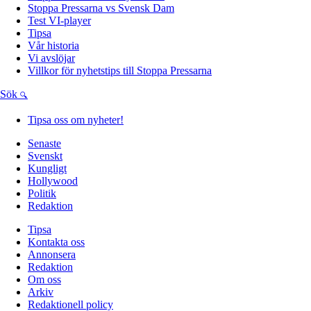
Stoppa Pressarna vs Svensk Dam
Test VI-player
Tipsa
Vår historia
Vi avslöjar
Villkor för nyhetstips till Stoppa Pressarna
Sök
Tipsa oss om nyheter!
Senaste
Svenskt
Kungligt
Hollywood
Politik
Redaktion
Tipsa
Kontakta oss
Annonsera
Redaktion
Om oss
Arkiv
Redaktionell policy