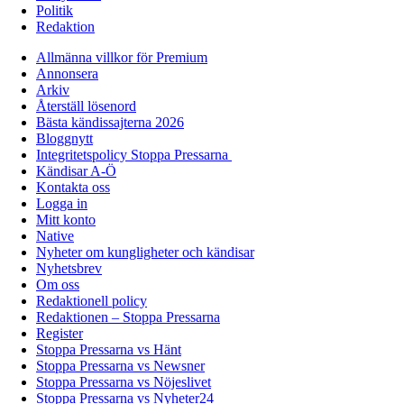
Politik
Redaktion
Allmänna villkor för Premium
Annonsera
Arkiv
Återställ lösenord
Bästa kändissajterna 2026
Bloggnytt
Integritetspolicy Stoppa Pressarna
Kändisar A-Ö
Kontakta oss
Logga in
Mitt konto
Native
Nyheter om kungligheter och kändisar
Nyhetsbrev
Om oss
Redaktionell policy
Redaktionen – Stoppa Pressarna
Register
Stoppa Pressarna vs Hänt
Stoppa Pressarna vs Newsner
Stoppa Pressarna vs Nöjeslivet
Stoppa Pressarna vs Nyheter24