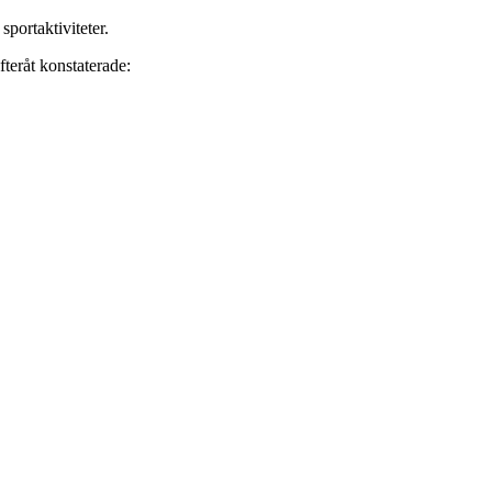
portaktiviteter.
teråt konstaterade: