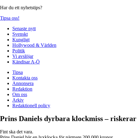
Har du ett nyhetstips?
Tipsa oss!
Senaste nytt
Svenskt
Kungligt
Hollywood & Världen
Politik
Vi avslöjar
Kändisar A-Ö
Tipsa
Kontakta oss
Annonsera
Redaktion
Om oss
Arkiv
Redaktionell policy
Prins Daniels dyrbara klockmiss – riskerar
Fint ska det vara.
Prins Daniel bär en lyxklocka för närmare 200 000 kronor.