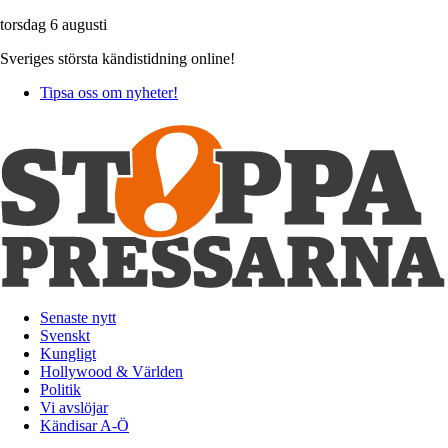
torsdag 6 augusti
Sveriges största kändistidning online!
Tipsa oss om nyheter!
Senaste nytt
Svenskt
Kungligt
Hollywood & Världen
Politik
Vi avslöjar
Kändisar A-Ö