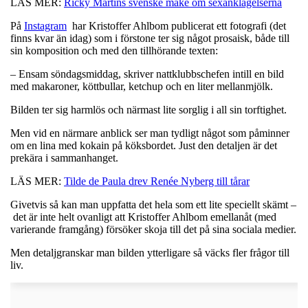
LÄS MER:
Ricky Martins svenske make om sexanklagelserna
På
Instagram
har Kristoffer Ahlbom publicerat ett fotografi (det
finns kvar än idag) som i förstone ter sig något prosaisk, både till
sin komposition och med den tillhörande texten:
– Ensam söndagsmiddag, skriver nattklubbschefen intill en bild
med makaroner, köttbullar, ketchup och en liter mellanmjölk.
Bilden ter sig harmlös och närmast lite sorglig i all sin torftighet.
Men vid en närmare anblick ser man tydligt något som påminner
om en lina med kokain på köksbordet. Just den detaljen är det
prekära i sammanhanget.
LÄS MER:
Tilde de Paula drev Renée Nyberg till tårar
Givetvis så kan man uppfatta det hela som ett lite speciellt skämt –
det är inte helt ovanligt att Kristoffer Ahlbom emellanåt (med
varierande framgång) försöker skoja till det på sina sociala medier.
Men detaljgranskar man bilden ytterligare så väcks fler frågor till
liv.