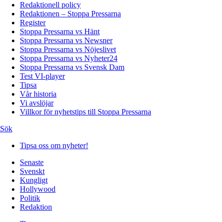
Redaktionell policy
Redaktionen – Stoppa Pressarna
Register
Stoppa Pressarna vs Hänt
Stoppa Pressarna vs Newsner
Stoppa Pressarna vs Nöjeslivet
Stoppa Pressarna vs Nyheter24
Stoppa Pressarna vs Svensk Dam
Test VI-player
Tipsa
Vår historia
Vi avslöjar
Villkor för nyhetstips till Stoppa Pressarna
Sök
Tipsa oss om nyheter!
Senaste
Svenskt
Kungligt
Hollywood
Politik
Redaktion