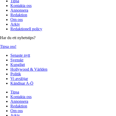
Tipsa
Kontakta oss
Annonsera
Redaktion
Om oss
Arkiv
Redaktionell policy
Har du ett nyhetstips?
Tipsa oss!
Senaste nytt
Svenskt
Kungligt
Hollywood & Världen
Politik
Vi avslöjar
Kändisar A-Ö
Tipsa
Kontakta oss
Annonsera
Redaktion
Om oss
Arkiv