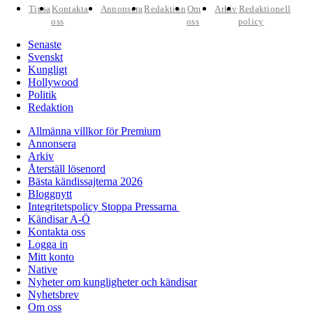
Tipsa
Kontakta
Annonsera
Redaktion
Om
Arkiv
Redaktionell
oss
oss
policy
Senaste
Svenskt
Kungligt
Hollywood
Politik
Redaktion
Allmänna villkor för Premium
Annonsera
Arkiv
Återställ lösenord
Bästa kändissajterna 2026
Bloggnytt
Integritetspolicy Stoppa Pressarna
Kändisar A-Ö
Kontakta oss
Logga in
Mitt konto
Native
Nyheter om kungligheter och kändisar
Nyhetsbrev
Om oss