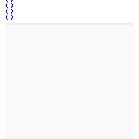
❮
❯
❮
❯
❮
❯