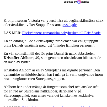
Kronprinsessan Victoria var ytterst nära att begära skilsmässa strax
efter årsskiftet, vilket Stoppa Pressarna
avslöjade
.
LÄS MER:
Flickvännens romantiska babybesked till Eric Saade
En anledning till de äktenskapliga problemen var enligt uppgift
prins Daniels umgänge med just ”mindre lämpliga personer”.
En vän som ställt till det för prins Daniel är nattklubbschefen
Kristoffer
Ahlbom
, 49, som genom en obetänksam bild startade
en lavin av rykten.
Kristoffer Ahlbom är en av Stureplans mäktigaste personer. Den
dynamiske nattklubbschefen har i många år varit tongivande inom
restaurangkoncernen Stureplansgruppen.
Ahlbom har under många år fungerat som chef och ansikte utåt
för en rad av Stureplans nattklubbar, däribland V på
Sturecompagniet, som anses vara det kanske mest exklusiva
innestället i Stockholm.