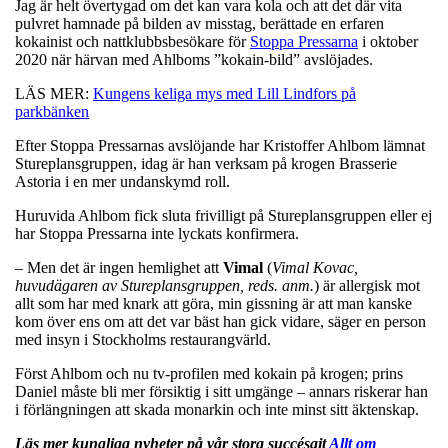
Jag är helt övertygad om det kan vara kola och att det där vita
pulvret hamnade på bilden av misstag, berättade en erfaren
kokainist och nattklubbsbesökare för
Stoppa Pressarna
i oktober
2020 när härvan med Ahlboms ”kokain-bild” avslöjades.
LÄS MER:
Kungens keliga mys med Lill Lindfors på
parkbänken
Efter Stoppa Pressarnas avslöjande har Kristoffer Ahlbom lämnat
Stureplansgruppen, idag är han verksam på krogen Brasserie
Astoria i en mer undanskymd roll.
Huruvida Ahlbom fick sluta frivilligt på Stureplansgruppen eller ej
har Stoppa Pressarna inte lyckats konfirmera.
– Men det är ingen hemlighet att
Vimal
(
Vimal Kovac,
huvudägaren av Stureplansgruppen, reds. anm.
) är allergisk mot
allt som har med knark att göra, min gissning är att man kanske
kom över ens om att det var bäst han gick vidare, säger en person
med insyn i Stockholms restaurangvärld.
Först Ahlbom och nu tv-profilen med kokain på krogen; prins
Daniel måste bli mer försiktig i sitt umgänge – annars riskerar han
i förlängningen att skada monarkin och inte minst sitt äktenskap.
Läs mer kungliga nyheter på vår stora succésajt
Allt om