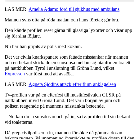
LÄS MER:
Amelia Adamo förd till sjukhus med ambulans
Mannen syns ofta på röda mattan och hans företag går bra.
Den kände profilen reser gärna till glassiga lyxorter och visar upp
sig för sina följare.
Nu har han gripits av polis med kokain.
Det var civila knarkspanare som fattade misstankar när mannen
och en bekant skickade en snusdosa mellan sig utanför en toalett
på nattklubben Tyrol i anslutning till Gröna Lund, vilket
Expressen
var först med att avslöja.
LÄS MER:
Agneta Sjödins attack efter flum-anklagelsen
Tv-profilen var på en efterfest till musikfestivalen CLSR på
nattklubben invid Gröna Lund. Det var i början av juni och
polisen reagerade på mannens misstänkta beteende.
– Nu kan du ta snusdosan och gå in, sa tv-profilen till sin bekant
vid toaletterna.
Då grep civilpoliserna in, mannen försökte då gömma dosan
bakom ryggen. På uppmaning överräckte tv-profilen dosan till den