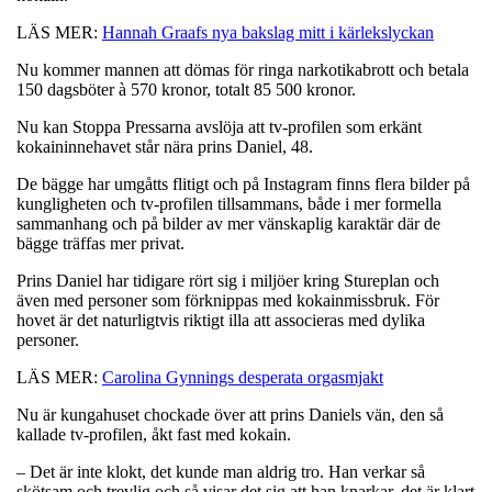
LÄS MER:
Hannah Graafs nya bakslag mitt i kärlekslyckan
Nu kommer mannen att dömas för ringa narkotikabrott och betala
150 dagsböter à 570 kronor, totalt 85 500 kronor.
Nu kan Stoppa Pressarna avslöja att tv-profilen som erkänt
kokaininnehavet står nära prins Daniel, 48.
De bägge har umgåtts flitigt och på Instagram finns flera bilder på
kungligheten och tv-profilen tillsammans, både i mer formella
sammanhang och på bilder av mer vänskaplig karaktär där de
bägge träffas mer privat.
Prins Daniel har tidigare rört sig i miljöer kring Stureplan och
även med personer som förknippas med kokainmissbruk. För
hovet är det naturligtvis riktigt illa att associeras med dylika
personer.
LÄS MER:
Carolina Gynnings desperata orgasmjakt
Nu är kungahuset chockade över att prins Daniels vän, den så
kallade tv-profilen, åkt fast med kokain.
– Det är inte klokt, det kunde man aldrig tro. Han verkar så
skötsam och trevlig och så visar det sig att han knarkar, det är klart