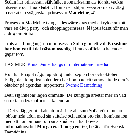
Sedan har prinsessan självfallet uppmärksammats för sitt vackra
utseende och fina klädstil. Hon är en stilprinsessa som därvidlag
passerat sin svägerska, prinsessan
Madeleine
, 41.
Prinsessan Madeleine tvingas dessvärre dras med ett rykte om att
vara en divig party- och shoppingprinsessa. Något sådant hör man
aldrig om Sofia.
Trots alla framgångar har prinsessan Sofia gjort ett val.
På sistone
har hon varit i det nästan osynlig.
Hennes officiella kalender
gapar tom.
LÄS MER:
Prins Daniel hängs ut i internationell media
Hon har knappt några uppdrag under september och oktober.
Enligt den kungliga kalendern har hon bara ett sammanträde den 3
oktober på agendan, rapporterar
Svensk Damtidning
.
Det i sig innebär ingen dramatik. De kungliga arbetar mer än vad
som står i deras officiella kalendrar.
– Det vi lägger ut i kalendern är inte allt som Sofia gör utan hon
jobbar hela tiden med sin stiftelse och andra projekt i kombination
med att hon tar hand om sina små barn, har hovets
informationschef
Margareta
Thorgren
, 60, berättat för Svensk
Damtidning.