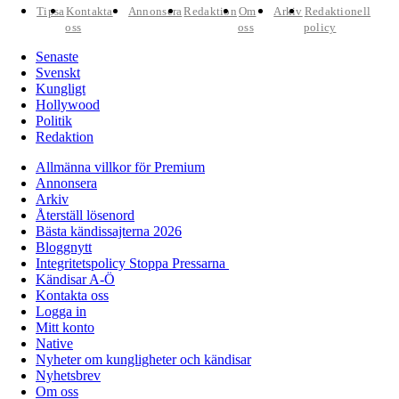
Tipsa
Kontakta
Annonsera
Redaktion
Om
Arkiv
Redaktionell
oss
oss
policy
Senaste
Svenskt
Kungligt
Hollywood
Politik
Redaktion
Allmänna villkor för Premium
Annonsera
Arkiv
Återställ lösenord
Bästa kändissajterna 2026
Bloggnytt
Integritetspolicy Stoppa Pressarna
Kändisar A-Ö
Kontakta oss
Logga in
Mitt konto
Native
Nyheter om kungligheter och kändisar
Nyhetsbrev
Om oss