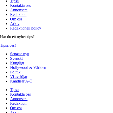
Tipsa
Kontakta oss
Annonsera
Redaktion
Om oss
Arkiv
Redaktionell policy
Har du ett nyhetstips?
Tipsa oss!
Senaste nytt
Svenskt
Kungligt
Hollywood & Världen
Politik
Vi avslöjar
Kändisar A-Ö
Tipsa
Kontakta oss
Annonsera
Redaktion
Om oss
Arkiv