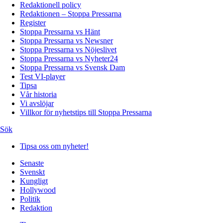
Redaktionell policy
Redaktionen – Stoppa Pressarna
Register
Stoppa Pressarna vs Hänt
Stoppa Pressarna vs Newsner
Stoppa Pressarna vs Nöjeslivet
Stoppa Pressarna vs Nyheter24
Stoppa Pressarna vs Svensk Dam
Test VI-player
Tipsa
Vår historia
Vi avslöjar
Villkor för nyhetstips till Stoppa Pressarna
Sök
Tipsa oss om nyheter!
Senaste
Svenskt
Kungligt
Hollywood
Politik
Redaktion