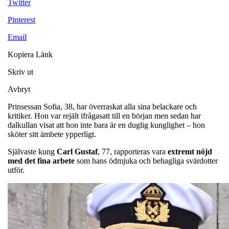
Twitter
Pinterest
Email
Kopiera Länk
Skriv ut
Avbryt
Prinsessan Sofia, 38, har överraskat alla sina belackare och
kritiker. Hon var rejält ifrågasatt till en början men sedan har
dalkullan visat att hon inte bara är en duglig kunglighet – hon
sköter sitt ämbete ypperligt.
Självaste kung
Carl
Gustaf
, 77, rapporteras vara
extremt nöjd
med det fina arbete
som hans ödmjuka och behagliga svärdotter
utför.