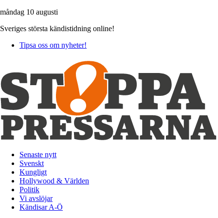
måndag 10 augusti
Sveriges största kändistidning online!
Tipsa oss om nyheter!
Senaste nytt
Svenskt
Kungligt
Hollywood & Världen
Politik
Vi avslöjar
Kändisar A-Ö