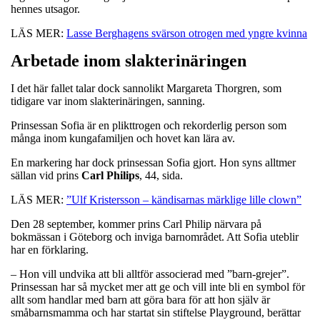
hennes utsagor.
LÄS MER:
Lasse Berghagens svärson otrogen med yngre kvinna
Arbetade inom slakterinäringen
I det här fallet talar dock sannolikt Margareta Thorgren, som
tidigare var inom slakterinäringen, sanning.
Prinsessan Sofia är en plikttrogen och rekorderlig person som
många inom kungafamiljen och hovet kan lära av.
En markering har dock prinsessan Sofia gjort. Hon syns alltmer
sällan vid prins
Carl
Philips
, 44, sida.
LÄS MER:
”Ulf Kristersson – kändisarnas märklige lille clown”
Den 28 september, kommer prins Carl Philip närvara på
bokmässan i Göteborg och inviga barnområdet. Att Sofia uteblir
har en förklaring.
– Hon vill undvika att bli alltför associerad med ”barn-grejer”.
Prinsessan har så mycket mer att ge och vill inte bli en symbol för
allt som handlar med barn att göra bara för att hon själv är
småbarnsmamma och har startat sin stiftelse Playground, berättar