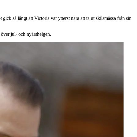
ck så långt att Victoria var ytterst nära att ta ut skilsmässa från sin
 över jul- och nyårshelgen.