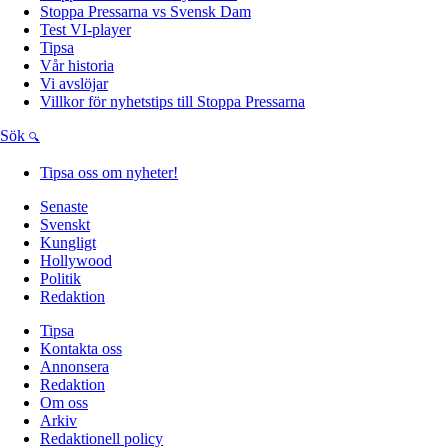
Stoppa Pressarna vs Svensk Dam
Test VI-player
Tipsa
Vår historia
Vi avslöjar
Villkor för nyhetstips till Stoppa Pressarna
Sök
Tipsa oss om nyheter!
Senaste
Svenskt
Kungligt
Hollywood
Politik
Redaktion
Tipsa
Kontakta oss
Annonsera
Redaktion
Om oss
Arkiv
Redaktionell policy