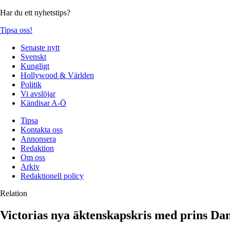
Har du ett nyhetstips?
Tipsa oss!
Senaste nytt
Svenskt
Kungligt
Hollywood & Världen
Politik
Vi avslöjar
Kändisar A-Ö
Tipsa
Kontakta oss
Annonsera
Redaktion
Om oss
Arkiv
Redaktionell policy
Relation
Victorias nya äktenskapskris med prins Dan