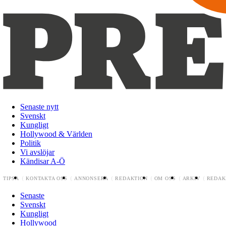
Senaste nytt
Svenskt
Kungligt
Hollywood & Världen
Politik
Vi avslöjar
Kändisar A-Ö
TIPSA
KONTAKTA OSS
ANNONSERA
REDAKTION
OM OSS
ARKIV
REDAK
Senaste
Svenskt
Kungligt
Hollywood