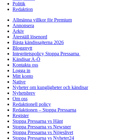
Politik
Redaktion
Allmänna villkor för Premium
Annonsera
Arkiv
Återställ lösenord
Bästa kändissajterna 2026
Bloggnytt
Integritetspolicy Stoppa Pressarna
Kändisar A-Ö
Kontakta oss
Logga in
Mitt konto
Native
Nyheter om kungligheter och kändisar
Nyhetsbrev
Om oss
Redaktionell policy
Redaktionen – Stoppa Pressarna
Register
Stoppa Pressarna vs Hänt
Stoppa Pressarna vs Newsner
Stoppa Pressarna vs Nöjeslivet
Stoppa Pressarna vs Nyheter24