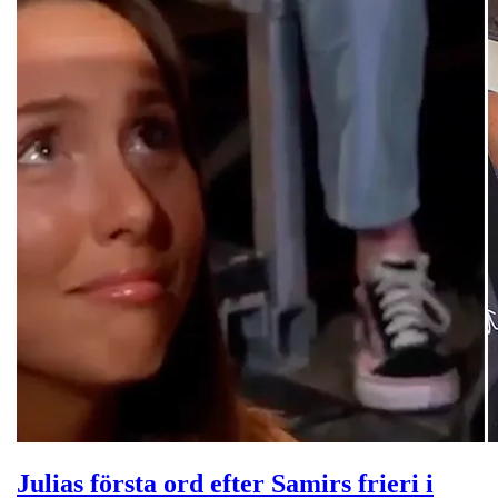
Julias första ord efter Samirs frieri i