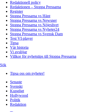
Redaktionell policy
Redaktionen – Stoppa Pressarna
Register
Stoppa Pressarna vs Hänt
Stoppa Pressarna vs Newsner
Stoppa Pressarna vs Nöjeslivet
Stoppa Pressarna vs Nyheter24
Stoppa Pressarna vs Svensk Dam
Test VI-player
Tipsa
Vår historia
Vi avslöjar
Villkor för nyhetstips till Stoppa Pressarna
Sök
Tipsa oss om nyheter!
Senaste
Svenskt
Kungligt
Hollywood
Politik
Redaktion