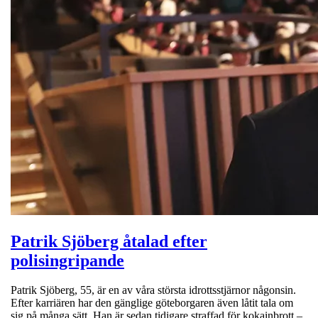
Patrik Sjöberg åtalad efter
polisingripande
Patrik Sjöberg, 55, är en av våra största idrottsstjärnor någonsin.
Efter karriären har den gänglige göteborgaren även låtit tala om
sig på många sätt. Han är sedan tidigare straffad för kokainbrott –