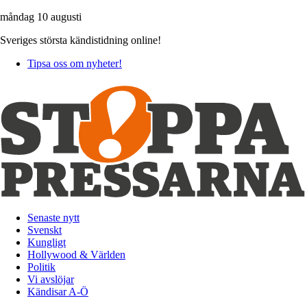
måndag 10 augusti
Sveriges största kändistidning online!
Tipsa oss om nyheter!
Senaste nytt
Svenskt
Kungligt
Hollywood & Världen
Politik
Vi avslöjar
Kändisar A-Ö