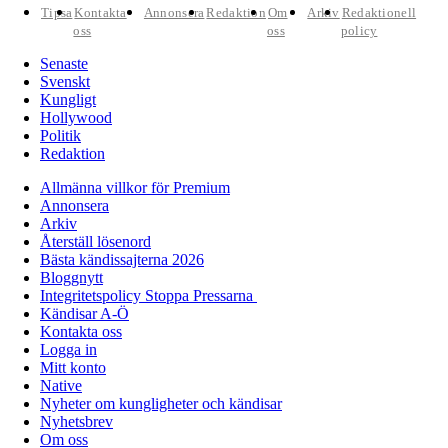
Tipsa
Kontakta
Annonsera
Redaktion
Om
Arkiv
Redaktionell
oss
oss
policy
Senaste
Svenskt
Kungligt
Hollywood
Politik
Redaktion
Allmänna villkor för Premium
Annonsera
Arkiv
Återställ lösenord
Bästa kändissajterna 2026
Bloggnytt
Integritetspolicy Stoppa Pressarna
Kändisar A-Ö
Kontakta oss
Logga in
Mitt konto
Native
Nyheter om kungligheter och kändisar
Nyhetsbrev
Om oss