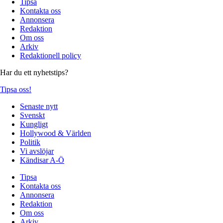
Tipsa
Kontakta oss
Annonsera
Redaktion
Om oss
Arkiv
Redaktionell policy
Har du ett nyhetstips?
Tipsa oss!
Senaste nytt
Svenskt
Kungligt
Hollywood & Världen
Politik
Vi avslöjar
Kändisar A-Ö
Tipsa
Kontakta oss
Annonsera
Redaktion
Om oss
Arkiv