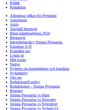
Politik
Redaktion
Allmänna villkor för Premium
Annonsera
Arkiv
Återställ lösenord
Bästa kändissajterna 2026
Bloggnytt
Integritetspolicy Stoppa Pressarna
Kändisar A-Ö
Kontakta oss
Logga in
Mitt konto
Native
Nyheter om kungligheter och kändisar
Nyhetsbrev
Om oss
Redaktionell policy
Redaktionen – Stoppa Pressarna
Register
Stoppa Pressarna vs Hänt
Stoppa Pressarna vs Newsner
Stoppa Pressarna vs Nöjeslivet
Stoppa Pressarna vs Nyheter24