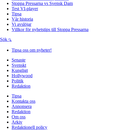
Stoppa Pressarna vs Svensk Dam
Test VI-player
Tipsa
Vår historia
Vi avslöjar
Villkor för nyhetstips till Stoppa Pressarna
Sök
Tipsa oss om nyheter!
Senaste
Svenskt
Kungligt
Hollywood
Politik
Redaktion
Tipsa
Kontakta oss
Annonsera
Redaktion
Om oss
Arkiv
Redaktionell policy