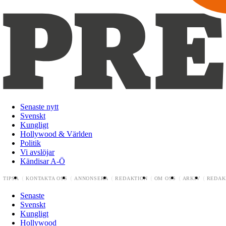
Senaste nytt
Svenskt
Kungligt
Hollywood & Världen
Politik
Vi avslöjar
Kändisar A-Ö
TIPSA
KONTAKTA OSS
ANNONSERA
REDAKTION
OM OSS
ARKIV
REDAK
Senaste
Svenskt
Kungligt
Hollywood