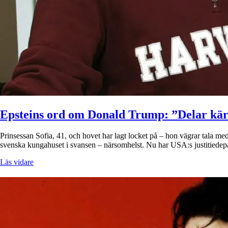
Epsteins ord om Donald Trump: ”Delar kärl
Prinsessan Sofia, 41, och hovet har lagt locket på – hon vägrar tala
svenska kungahuset i svansen – närsomhelst. Nu har USA:s justitiedep
Läs vidare