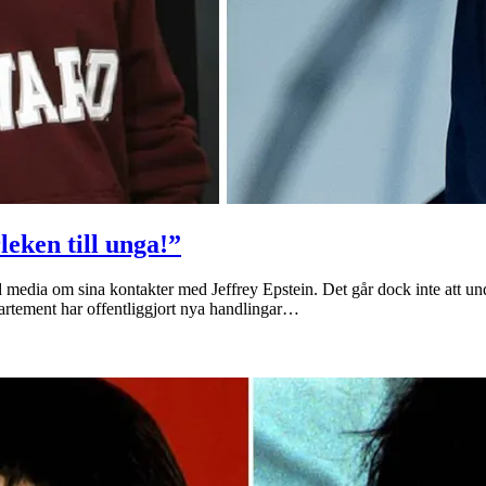
eken till unga!”
 med media om sina kontakter med Jeffrey Epstein. Det går dock inte a
artement har offentliggjort nya handlingar…