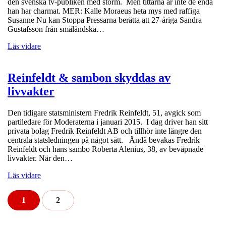
den svenska tv-publiken med storm. Men tittarna är inte de enda
han har charmat. MER: Kalle Moraeus heta mys med raffiga
Susanne Nu kan Stoppa Pressarna berätta att 27-åriga Sandra
Gustafsson från småländska…
Läs vidare
Reinfeldt & sambon skyddas av
livvakter
Den tidigare statsministern Fredrik Reinfeldt, 51, avgick som
partiledare för Moderaterna i januari 2015. I dag driver han sitt
privata bolag Fredrik Reinfeldt AB och tillhör inte längre den
centrala statsledningen på något sätt. Ändå bevakas Fredrik
Reinfeldt och hans sambo Roberta Alenius, 38, av beväpnade
livvakter. När den…
Läs vidare
1
2