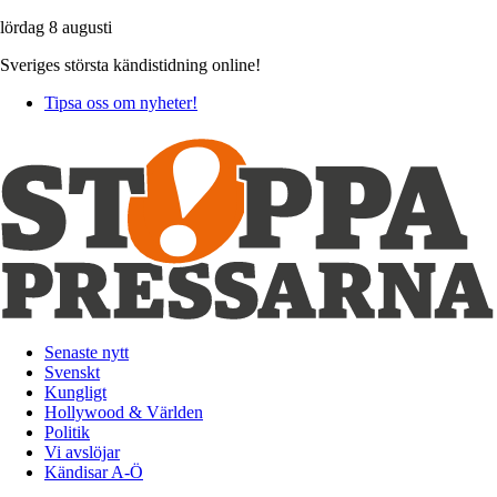
lördag 8 augusti
Sveriges största kändistidning online!
Tipsa oss om nyheter!
Senaste nytt
Svenskt
Kungligt
Hollywood & Världen
Politik
Vi avslöjar
Kändisar A-Ö