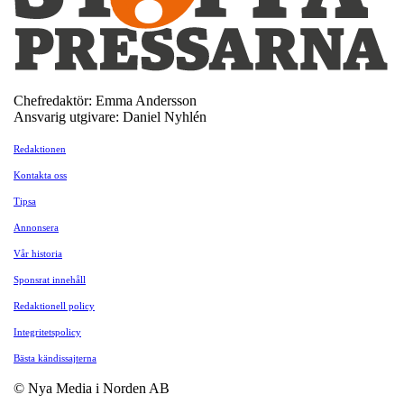
Chefredaktör: Emma Andersson
Ansvarig utgivare: Daniel Nyhlén
Redaktionen
Kontakta oss
Tipsa
Annonsera
Vår historia
Sponsrat innehåll
Redaktionell policy
Integritetspolicy
Bästa kändissajterna
© Nya Media i Norden AB