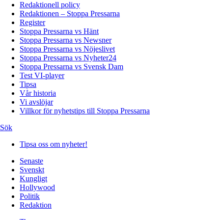
Redaktionell policy
Redaktionen – Stoppa Pressarna
Register
Stoppa Pressarna vs Hänt
Stoppa Pressarna vs Newsner
Stoppa Pressarna vs Nöjeslivet
Stoppa Pressarna vs Nyheter24
Stoppa Pressarna vs Svensk Dam
Test VI-player
Tipsa
Vår historia
Vi avslöjar
Villkor för nyhetstips till Stoppa Pressarna
Sök
Tipsa oss om nyheter!
Senaste
Svenskt
Kungligt
Hollywood
Politik
Redaktion