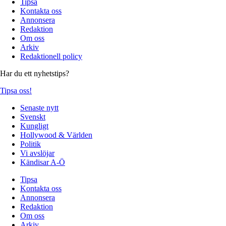
Tipsa
Kontakta oss
Annonsera
Redaktion
Om oss
Arkiv
Redaktionell policy
Har du ett nyhetstips?
Tipsa oss!
Senaste nytt
Svenskt
Kungligt
Hollywood & Världen
Politik
Vi avslöjar
Kändisar A-Ö
Tipsa
Kontakta oss
Annonsera
Redaktion
Om oss
Arkiv