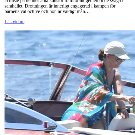
ta miste på hennes ädla känslor framförallt gentemot de svaga i
samhället. Drottningen är innerligt engagerad i kampen för
barnens väl och ve och hon är väldigt mån…
Läs vidare