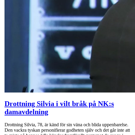
Drottning Silvia i vilt bråk på NK:s
damavdelning
Drottning Silvia, 78, är känd för sin väna och blida uppenbarelse.
Den vackra tyskan personifierar godheten själv och det går inte att