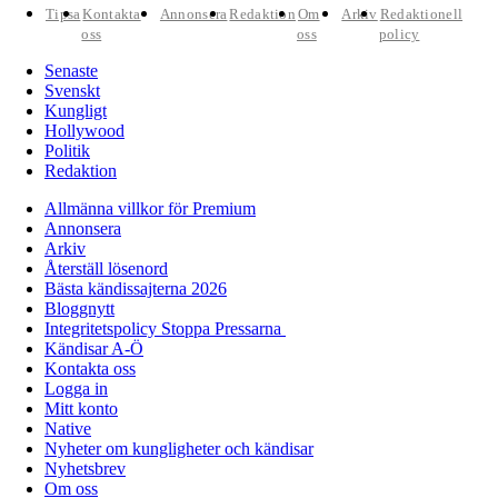
Tipsa
Kontakta
Annonsera
Redaktion
Om
Arkiv
Redaktionell
oss
oss
policy
Senaste
Svenskt
Kungligt
Hollywood
Politik
Redaktion
Allmänna villkor för Premium
Annonsera
Arkiv
Återställ lösenord
Bästa kändissajterna 2026
Bloggnytt
Integritetspolicy Stoppa Pressarna
Kändisar A-Ö
Kontakta oss
Logga in
Mitt konto
Native
Nyheter om kungligheter och kändisar
Nyhetsbrev
Om oss