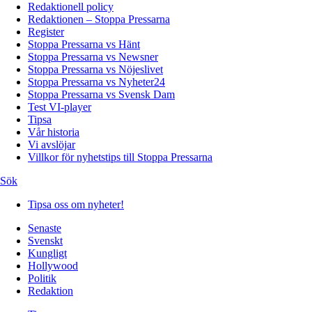
Redaktionell policy
Redaktionen – Stoppa Pressarna
Register
Stoppa Pressarna vs Hänt
Stoppa Pressarna vs Newsner
Stoppa Pressarna vs Nöjeslivet
Stoppa Pressarna vs Nyheter24
Stoppa Pressarna vs Svensk Dam
Test VI-player
Tipsa
Vår historia
Vi avslöjar
Villkor för nyhetstips till Stoppa Pressarna
Sök
Tipsa oss om nyheter!
Senaste
Svenskt
Kungligt
Hollywood
Politik
Redaktion