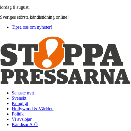
lördag 8 augusti
Sveriges största kändistidning online!
Tipsa oss om nyheter!
Senaste nytt
Svenskt
Kungligt
Hollywood & Världen
Politik
Vi avslöjar
Kändisar A-Ö