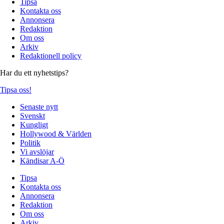
Tipsa
Kontakta oss
Annonsera
Redaktion
Om oss
Arkiv
Redaktionell policy
Har du ett nyhetstips?
Tipsa oss!
Senaste nytt
Svenskt
Kungligt
Hollywood & Världen
Politik
Vi avslöjar
Kändisar A-Ö
Tipsa
Kontakta oss
Annonsera
Redaktion
Om oss
Arkiv