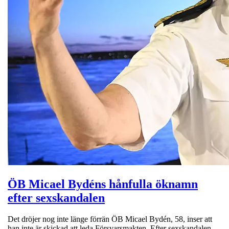
ÖB Micael Bydéns hånfulla öknamn
efter sexskandalen
Det dröjer nog inte länge förrän ÖB Micael Bydén, 58, inser att
han inte är skickad att leda Försvarsmakten. Efter sexskandalen