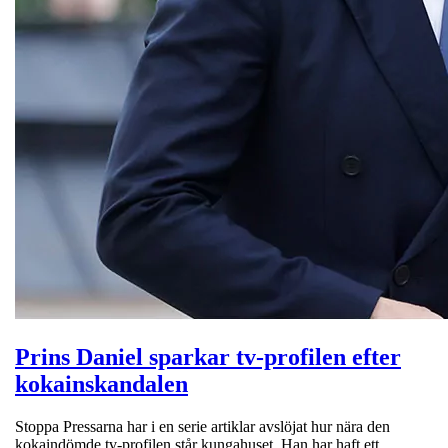
Prins Daniel sparkar tv-profilen efter
kokainskandalen
Stoppa Pressarna har i en serie artiklar avslöjat hur nära den
kokaindömde tv-profilen står kungahuset. Han har haft ett