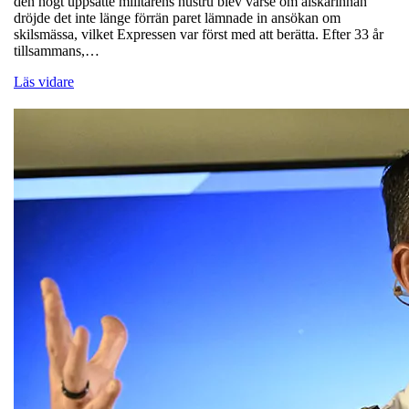
den högt uppsatte militärens hustru blev varse om älskarinnan
dröjde det inte länge förrän paret lämnade in ansökan om
skilsmässa, vilket Expressen var först med att berätta. Efter 33 år
tillsammans,…
Läs vidare