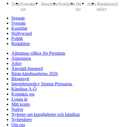
Tipsa
Kontakta
Annonsera
Redaktion
Om
Arkiv
Redaktionell
oss
oss
policy
Senaste
Svenskt
Kungligt
Hollywood
Politik
Redaktion
Allmänna villkor för Premium
Annonsera
Arkiv
Återställ lösenord
Bästa kändissajterna 2026
Bloggnytt
Integritetspolicy Stoppa Pressarna
Kändisar A-Ö
Kontakta oss
Logga in
Mitt konto
Native
Nyheter om kungligheter och kändisar
Nyhetsbrev
Om oss