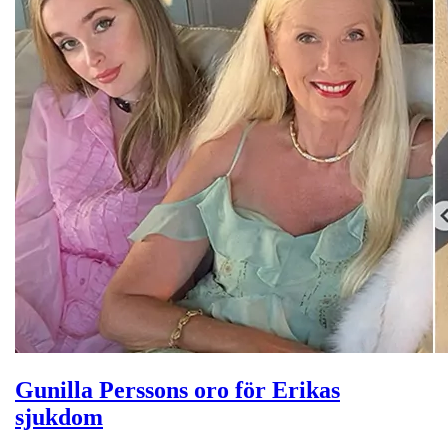
Gunilla Perssons oro för Erikas
sjukdom