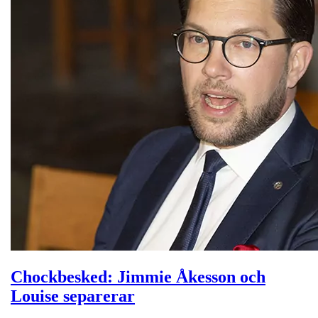
Chockbesked: Jimmie Åkesson och
Louise separerar