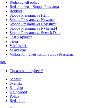
Redaktionell policy
Redaktionen – Stoppa Pressarna
Register
Stoppa Pressarna vs Hänt
Stoppa Pressarna vs Newsner
Stoppa Pressarna vs Nöjeslivet
Stoppa Pressarna vs Nyheter24
Stoppa Pressarna vs Svensk Dam
Test VI-player
Tipsa
Vår historia
Vi avslöjar
Villkor för nyhetstips till Stoppa Pressarna
Sök
Tipsa oss om nyheter!
Senaste
Svenskt
Kungligt
Hollywood
Politik
Redaktion