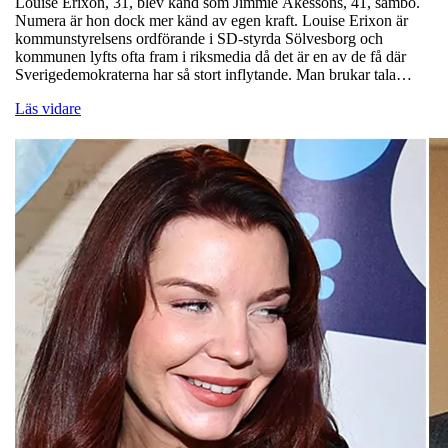
Louise Erixon, 31, blev känd som Jimmie Åkessons, 41, sambo.
Numera är hon dock mer känd av egen kraft. Louise Erixon är
kommunstyrelsens ordförande i SD-styrda Sölvesborg och
kommunen lyfts ofta fram i riksmedia då det är en av de få där
Sverigedemokraterna har så stort inflytande. Man brukar tala…
Läs vidare