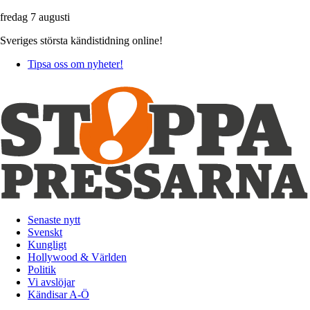
fredag 7 augusti
Sveriges största kändistidning online!
Tipsa oss om nyheter!
Senaste nytt
Svenskt
Kungligt
Hollywood & Världen
Politik
Vi avslöjar
Kändisar A-Ö