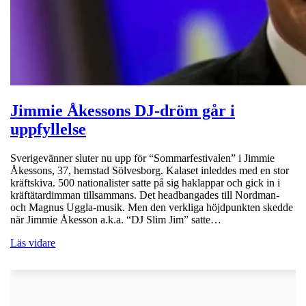
Jimmie Åkessons DJ-dröm går i
uppfyllelse
Sverigevänner sluter nu upp för “Sommarfestivalen” i Jimmie
Åkessons, 37, hemstad Sölvesborg. Kalaset inleddes med en stor
kräftskiva. 500 nationalister satte på sig haklappar och gick in i
kräftätardimman tillsammans. Det headbangades till Nordman-
och Magnus Uggla-musik. Men den verkliga höjdpunkten skedde
när Jimmie Åkesson a.k.a. “DJ Slim Jim” satte…
Läs vidare