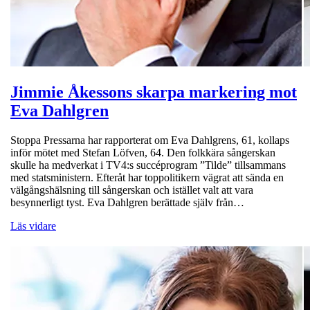
Jimmie Åkessons skarpa markering mot
Eva Dahlgren
Stoppa Pressarna har rapporterat om Eva Dahlgrens, 61, kollaps
inför mötet med Stefan Löfven, 64. Den folkkära sångerskan
skulle ha medverkat i TV4:s succéprogram ”Tilde” tillsammans
med statsministern. Efteråt har toppolitikern vägrat att sända en
välgångshälsning till sångerskan och istället valt att vara
besynnerligt tyst. Eva Dahlgren berättade själv från…
Läs vidare