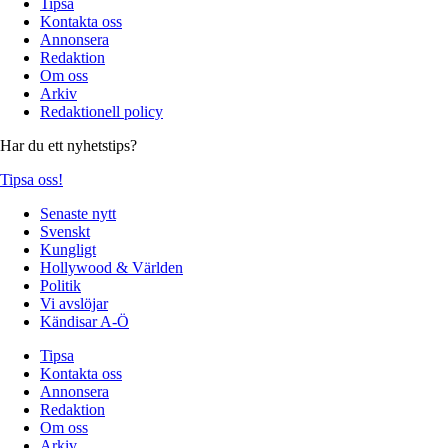
Tipsa
Kontakta oss
Annonsera
Redaktion
Om oss
Arkiv
Redaktionell policy
Har du ett nyhetstips?
Tipsa oss!
Senaste nytt
Svenskt
Kungligt
Hollywood & Världen
Politik
Vi avslöjar
Kändisar A-Ö
Tipsa
Kontakta oss
Annonsera
Redaktion
Om oss
Arkiv