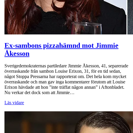
Ex-sambons pizzahämnd mot Jimmie
Åkesson
Sverigedemokraternas partiledare Jimmie Åkesson, 41, separerade
överraskande från sambon Louise Erixon, 31, för en tid sedan,
något Stoppa Pressarna har rapporterat om. Det hela kom mycket
överraskande och man gav inga kommentarer förutom att Louise
Erixon hävdade att hon ”inte träffat någon annan” i Aftonbladet.
Nu verkar det dock som att Jimmie…
Läs vidare