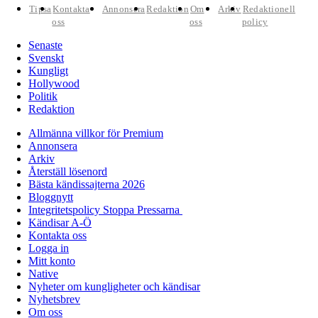
Tipsa
Kontakta
Annonsera
Redaktion
Om
Arkiv
Redaktionell
oss
oss
policy
Senaste
Svenskt
Kungligt
Hollywood
Politik
Redaktion
Allmänna villkor för Premium
Annonsera
Arkiv
Återställ lösenord
Bästa kändissajterna 2026
Bloggnytt
Integritetspolicy Stoppa Pressarna
Kändisar A-Ö
Kontakta oss
Logga in
Mitt konto
Native
Nyheter om kungligheter och kändisar
Nyhetsbrev
Om oss