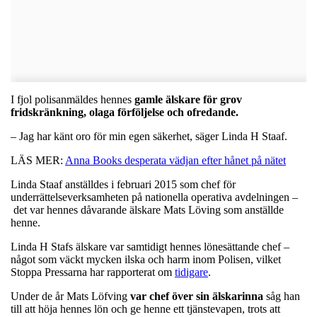
I fjol polisanmäldes hennes
gamle älskare för grov
fridskränkning, olaga förföljelse och ofredande.
– Jag har känt oro för min egen säkerhet, säger Linda H Staaf.
LÄS MER:
Anna Books desperata vädjan efter hånet på nätet
Linda Staaf anställdes i februari 2015 som chef för
underrättelseverksamheten på nationella operativa avdelningen –
det var hennes dåvarande älskare Mats Löving som anställde
henne.
Linda H Stafs älskare var samtidigt hennes lönesättande chef –
något som väckt mycken ilska och harm inom Polisen, vilket
Stoppa Pressarna har rapporterat om
tidigare
.
Under de år Mats Löfving
var chef över sin älskarinna
såg han
till att höja hennes lön och ge henne ett tjänstevapen, trots att