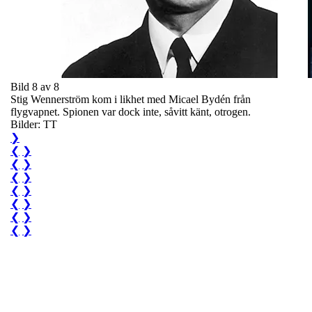
Bild 8 av 8
Stig Wennerström kom i likhet med Micael Bydén från
flygvapnet. Spionen var dock inte, såvitt känt, otrogen.
Bilder: TT
❯
❮
❯
❮
❯
❮
❯
❮
❯
❮
❯
❮
❯
❮
❯