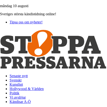
måndag 10 augusti
Sveriges största kändistidning online!
Tipsa oss om nyheter!
Senaste nytt
Svenskt
Kungligt
Hollywood & Världen
Politik
Vi avslöjar
Kändisar A-Ö