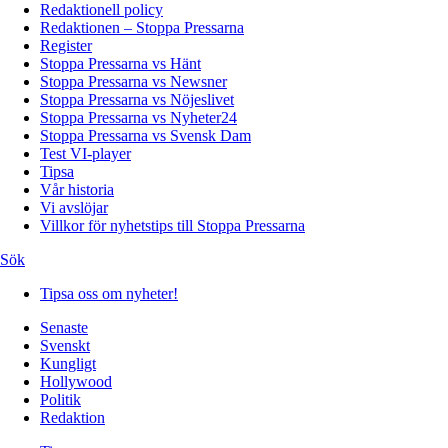
Redaktionell policy
Redaktionen – Stoppa Pressarna
Register
Stoppa Pressarna vs Hänt
Stoppa Pressarna vs Newsner
Stoppa Pressarna vs Nöjeslivet
Stoppa Pressarna vs Nyheter24
Stoppa Pressarna vs Svensk Dam
Test VI-player
Tipsa
Vår historia
Vi avslöjar
Villkor för nyhetstips till Stoppa Pressarna
Sök
Tipsa oss om nyheter!
Senaste
Svenskt
Kungligt
Hollywood
Politik
Redaktion