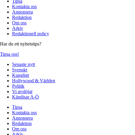
Tipsa
Kontakta oss
Annonsera
Redaktion
Om oss
Arkiv
Redaktionell policy
Har du ett nyhetstips?
Tipsa oss!
Senaste nytt
Svenskt
Kungligt
Hollywood & Världen
Politik
Vi avslöjar
Kändisar A-Ö
Tipsa
Kontakta oss
Annonsera
Redaktion
Om oss
Arkiv