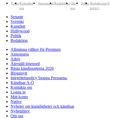
Tipsa
Kontakta
Annonsera
Redaktion
Om
Arkiv
Redaktionell
oss
oss
policy
Senaste
Svenskt
Kungligt
Hollywood
Politik
Redaktion
Allmänna villkor för Premium
Annonsera
Arkiv
Återställ lösenord
Bästa kändissajterna 2026
Bloggnytt
Integritetspolicy Stoppa Pressarna
Kändisar A-Ö
Kontakta oss
Logga in
Mitt konto
Native
Nyheter om kungligheter och kändisar
Nyhetsbrev
Om oss