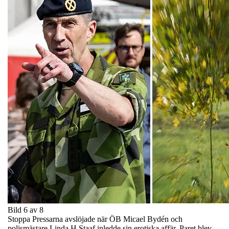
Bild 6 av 8
Stoppa Pressarna avslöjade när ÖB Micael Bydén och
polismästare Linda H Staaf inledde sin erotiska affär. Paret blev