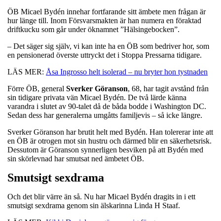
ÖB Micael Bydén innehar fortfarande sitt ämbete men frågan är
hur länge till. Inom Försvarsmakten är han numera en föraktad
driftkucku som går under öknamnet ”Hälsingebocken”.
– Det säger sig själv, vi kan inte ha en ÖB som bedriver hor, som
en pensionerad överste uttryckt det i Stoppa Pressarna tidigare.
LÄS MER:
Åsa Ingrosso helt isolerad – nu bryter hon tystnaden
Förre ÖB, general
Sverker
Göranson
, 68, har tagit avstånd från
sin tidigare privata vän Micael Bydén. De två lärde känna
varandra i slutet av 90-talet då de båda bodde i Washington DC.
Sedan dess har generalerna umgåtts familjevis – så icke längre.
Sverker Göranson har brutit helt med Bydén. Han tolererar inte att
en ÖB är otrogen mot sin hustru och därmed blir en säkerhetsrisk.
Dessutom är Göranson synnerligen besviken på att Bydén med
sin skörlevnad har smutsat ned ämbetet ÖB.
Smutsigt sexdrama
Och det blir värre än så. Nu har Micael Bydén dragits in i ett
smutsigt sexdrama genom sin älskarinna Linda H Staaf.