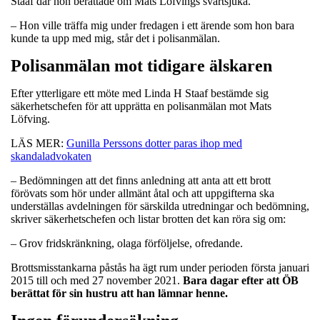
Staaf där hon berättade om Mats Löfvings svartsjuka.
– Hon ville träffa mig under fredagen i ett ärende som hon bara
kunde ta upp med mig, står det i polisanmälan.
Polisanmälan mot tidigare älskaren
Efter ytterligare ett möte med Linda H Staaf bestämde sig
säkerhetschefen för att upprätta en polisanmälan mot Mats
Löfving.
LÄS MER:
Gunilla Perssons dotter paras ihop med
skandaladvokaten
– Bedömningen att det finns anledning att anta att ett brott
förövats som hör under allmänt åtal och att uppgifterna ska
underställas avdelningen för särskilda utredningar och bedömning,
skriver säkerhetschefen och listar brotten det kan röra sig om:
– Grov fridskränkning, olaga förföljelse, ofredande.
Brottsmisstankarna påstås ha ägt rum under perioden första januari
2015 till och med 27 november 2021.
Bara dagar efter att ÖB
berättat för sin hustru att han lämnar henne.