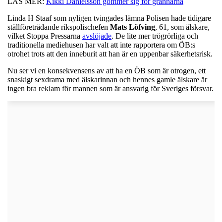
LÄS MER:
Kikki Danielsson gömmer sig för grannarna
Linda H Staaf som nyligen tvingades lämna Polisen hade tidigare
ställföreträdande rikspolischefen
Mats
Löfving
, 61, som älskare,
vilket Stoppa Pressarna
avslöjade
. De lite mer trögrörliga och
traditionella mediehusen har valt att inte rapportera om ÖB:s
otrohet trots att den inneburit att han är en uppenbar säkerhetsrisk.
Nu ser vi en konsekvensens av att ha en ÖB som är otrogen, ett
snaskigt sexdrama med älskarinnan och hennes gamle älskare är
ingen bra reklam för mannen som är ansvarig för Sveriges försvar.