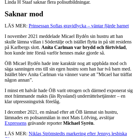
Linda H Staaf saknar flera polisutbildningar.
Saknar mod
LÄS MER:
Prinsessan Sofias gravidlycka – väntar fjärde barnet
I november 2021 meddelade Micael Bydén sin hustru att han
skulle lämna villan i Södertälje och istället flytta in på sitt residens
på Karlbergs slott.
Anita Carlman var brydd och förtvivlad
,
hon kunde inte förstå varför hennes make gjorde så.
ÖB Micael Bydén hade inte karaktär nog att uppbåda mod och
säga sanningen ens till sin egen hustru som han har två barn med.
Istället blev Anita Carlman via vänner varse att ”Micael har träffat
någon annan”.
I minst ett halvår hade ÖB varit otrogen och därmed exponerat sig
mot främmande makts (läs Ryssland) underrättelsetjänster – en
klar utpressningsrisk förelåg.
I december 2021, en månad efter att ÖB lämnat sin hustru,
lämnades en polisanmälan in mot Mats Löfving, avslöjar
Expressens
grävande reporter
Michael
Syrén
.
LÄS MER:
Niklas Strömstedts markering efter Jennys lesbiska