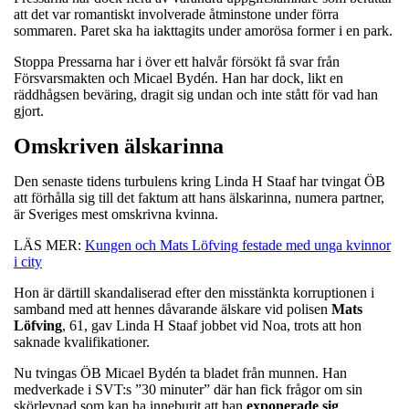
att det var romantiskt involverade åtminstone under förra
sommaren. Paret ska ha iakttagits under amorösa former i en park.
Stoppa Pressarna har i över ett halvår försökt få svar från
Försvarsmakten och Micael Bydén. Han har dock, likt en
räddhågsen beväring, dragit sig undan och inte stått för vad han
gjort.
Omskriven älskarinna
Den senaste tidens turbulens kring Linda H Staaf har tvingat ÖB
att förhålla sig till det faktum att hans älskarinna, numera partner,
är Sveriges mest omskrivna kvinna.
LÄS MER:
Kungen och Mats Löfving festade med unga kvinnor
i city
Hon är därtill skandaliserad efter den misstänkta korruptionen i
samband med att hennes dåvarande älskare vid polisen
Mats
Löfving
, 61, gav Linda H Staaf jobbet vid Noa, trots att hon
saknade kvalifikationer.
Nu tvingas ÖB Micael Bydén ta bladet från munnen. Han
medverkade i SVT:s ”30 minuter” där han fick frågor om sin
skörlevnad som kan ha inneburit att han
exponerade sig