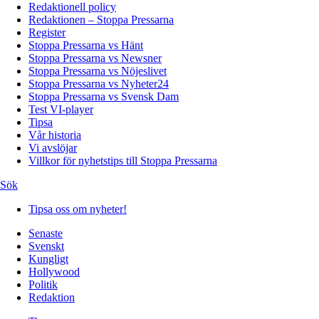
Redaktionell policy
Redaktionen – Stoppa Pressarna
Register
Stoppa Pressarna vs Hänt
Stoppa Pressarna vs Newsner
Stoppa Pressarna vs Nöjeslivet
Stoppa Pressarna vs Nyheter24
Stoppa Pressarna vs Svensk Dam
Test VI-player
Tipsa
Vår historia
Vi avslöjar
Villkor för nyhetstips till Stoppa Pressarna
Sök
Tipsa oss om nyheter!
Senaste
Svenskt
Kungligt
Hollywood
Politik
Redaktion