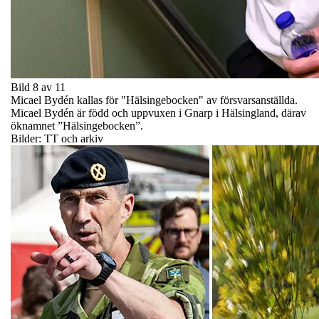
Bild 8 av 11
Micael Bydén kallas för "Hälsingebocken" av försvarsanställda.
Micael Bydén är född och uppvuxen i Gnarp i Hälsingland, därav
öknamnet ”Hälsingebocken”.
Bilder: TT och arkiv