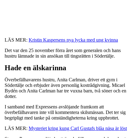
LÄS MER:
Kristin Kaspersens nya lycka med ung kvinna
Det var den 25 november förra året som generalen och hans
hustru lämnade in sin ansökan till tingsrätten i Södertälje.
Hade en älskarinna
Överbefälhavarens hustru, Anita Carlman, driver ett gym i
Södertälje och erbjuder även personlig kostrådgivning. Micael
Bydén och Anita Carlman har tre vuxna barn, två söner och en
dotter.
I samband med Expressens avslöjande framkom att
överbefälhavaren inte vill kommentera skilsmässan. Det ter sig
begripligt med tanke på omständigheterna kring uppbrottet.
LÄS MER:
Mysteriet kring kung Carl Gustafs blåa näsa är löst