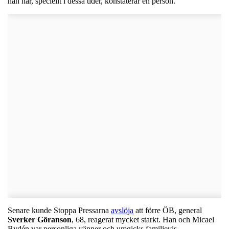
han har, speciellt i dessa tider, konstaterar en person.
Senare kunde Stoppa Pressarna
avslöja
att förre ÖB, general
Sverker
Göranson
, 68, reagerat mycket starkt. Han och Micael
Bydén var personliga vänner och umgicks familjevis.