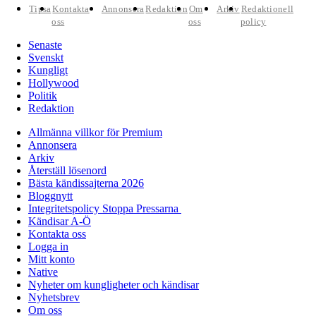
Tipsa
Kontakta
Annonsera
Redaktion
Om
Arkiv
Redaktionell
oss
oss
policy
Senaste
Svenskt
Kungligt
Hollywood
Politik
Redaktion
Allmänna villkor för Premium
Annonsera
Arkiv
Återställ lösenord
Bästa kändissajterna 2026
Bloggnytt
Integritetspolicy Stoppa Pressarna
Kändisar A-Ö
Kontakta oss
Logga in
Mitt konto
Native
Nyheter om kungligheter och kändisar
Nyhetsbrev
Om oss