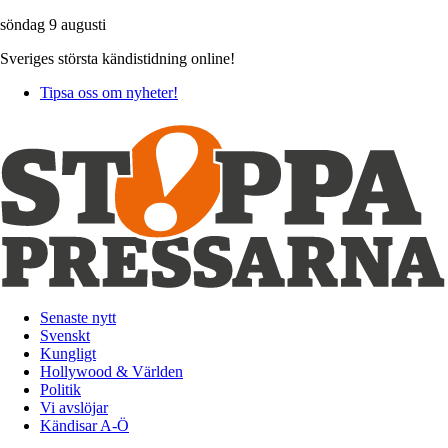
söndag 9 augusti
Sveriges största kändistidning online!
Tipsa oss om nyheter!
Senaste nytt
Svenskt
Kungligt
Hollywood & Världen
Politik
Vi avslöjar
Kändisar A-Ö