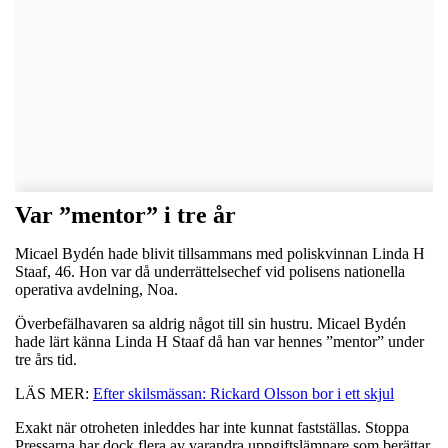
Var ”mentor” i tre år
Micael Bydén hade blivit tillsammans med poliskvinnan Linda H
Staaf, 46. Hon var då underrättelsechef vid polisens nationella
operativa avdelning, Noa.
Överbefälhavaren sa aldrig något till sin hustru. Micael Bydén
hade lärt känna Linda H Staaf då han var hennes ”mentor” under
tre års tid.
LÄS MER:
Efter skilsmässan: Rickard Olsson bor i ett skjul
Exakt när otroheten inleddes har inte kunnat fastställas. Stoppa
Pressarna har dock flera av varandra uppgiftslämnare som berättar