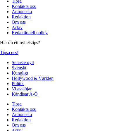
Tipsa
Kontakta oss
Annonsera
Redaktion
Om oss
Arkiv
Redaktionell policy
Har du ett nyhetstips?
Tipsa oss!
Senaste nytt
Svenskt
Kungligt
Hollywood & Världen
Politik
Vi avslöjar
Kändisar A-Ö
Tipsa
Kontakta oss
Annonsera
Redaktion
Om oss
Arkiv