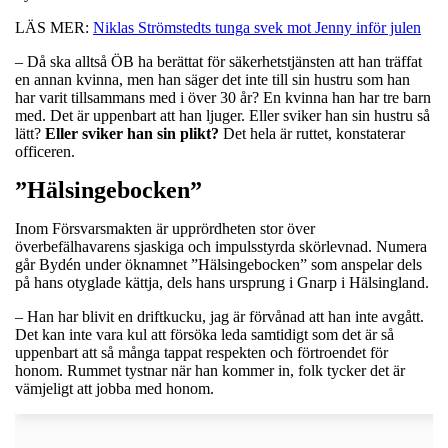
LÄS MER:
Niklas Strömstedts tunga svek mot Jenny inför julen
– Då ska alltså ÖB ha berättat för säkerhetstjänsten att han träffat
en annan kvinna, men han säger det inte till sin hustru som han
har varit tillsammans med i över 30 år? En kvinna han har tre barn
med. Det är uppenbart att han ljuger. Eller sviker han sin hustru så
lätt?
Eller sviker han sin plikt?
Det hela är ruttet, konstaterar
officeren.
”Hälsingebocken”
Inom Försvarsmakten är upprördheten stor över
överbefälhavarens sjaskiga och impulsstyrda skörlevnad. Numera
går Bydén under öknamnet ”Hälsingebocken” som anspelar dels
på hans otyglade kättja, dels hans ursprung i Gnarp i Hälsingland.
– Han har blivit en driftkucku, jag är förvånad att han inte avgått.
Det kan inte vara kul att försöka leda samtidigt som det är så
uppenbart att så många tappat respekten och förtroendet för
honom. Rummet tystnar när han kommer in, folk tycker det är
vämjeligt att jobba med honom.