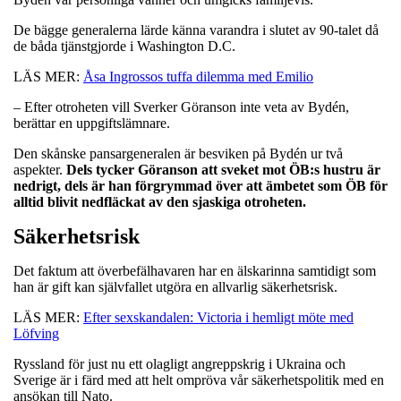
De bägge generalerna lärde känna varandra i slutet av 90-talet då
de båda tjänstgjorde i Washington D.C.
LÄS MER:
Åsa Ingrossos tuffa dilemma med Emilio
– Efter otroheten vill Sverker Göranson inte veta av Bydén,
berättar en uppgiftslämnare.
Den skånske pansargeneralen är besviken på Bydén ur två
aspekter.
Dels tycker Göranson att sveket mot ÖB:s hustru är
nedrigt, dels är han förgrymmad över att ämbetet som ÖB för
alltid blivit nedfläckat av den sjaskiga otroheten.
Säkerhetsrisk
Det faktum att överbefälhavaren har en älskarinna samtidigt som
han är gift kan självfallet utgöra en allvarlig säkerhetsrisk.
LÄS MER:
Efter sexskandalen: Victoria i hemligt möte med
Löfving
Ryssland för just nu ett olagligt angreppskrig i Ukraina och
Sverige är i färd med att helt ompröva vår säkerhetspolitik med en
ansökan till Nato.