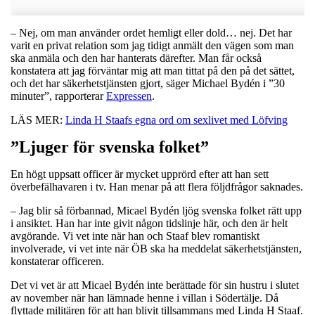
– Nej, om man använder ordet hemligt eller dold… nej. Det har
varit en privat relation som jag tidigt anmält den vägen som man
ska anmäla och den har hanterats därefter. Man får också
konstatera att jag förväntar mig att man tittat på den på det sättet,
och det har säkerhetstjänsten gjort, säger Michael Bydén i ”30
minuter”, rapporterar
Expressen
.
LÄS MER:
Linda H Staafs egna ord om sexlivet med Löfving
”Ljuger för svenska folket”
En högt uppsatt officer är mycket upprörd efter att han sett
överbefälhavaren i tv. Han menar på att flera följdfrågor saknades.
– Jag blir så förbannad, Micael Bydén ljög svenska folket rätt upp
i ansiktet. Han har inte givit någon tidslinje här, och den är helt
avgörande. Vi vet inte när han och Staaf blev romantiskt
involverade, vi vet inte när ÖB ska ha meddelat säkerhetstjänsten,
konstaterar officeren.
Det vi vet är att Micael Bydén inte berättade för sin hustru i slutet
av november när han lämnade henne i villan i Södertälje. Då
flyttade militären för att han blivit tillsammans med Linda H Staaf.