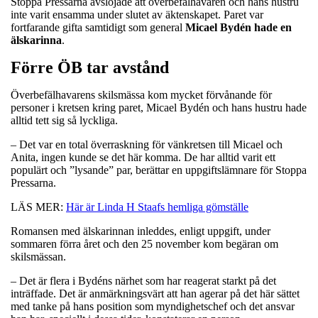
Stoppa Pressarna avslöjade att överbefälhavaren och hans hustru
inte varit ensamma under slutet av äktenskapet. Paret var
fortfarande gifta samtidigt som general
Micael Bydén hade en
älskarinna
.
Förre ÖB tar avstånd
Överbefälhavarens skilsmässa kom mycket förvånande för
personer i kretsen kring paret, Micael Bydén och hans hustru hade
alltid tett sig så lyckliga.
– Det var en total överraskning för vänkretsen till Micael och
Anita, ingen kunde se det här komma. De har alltid varit ett
populärt och ”lysande” par, berättar en uppgiftslämnare för Stoppa
Pressarna.
LÄS MER:
Här är Linda H Staafs hemliga gömställe
Romansen med älskarinnan inleddes, enligt uppgift, under
sommaren förra året och den 25 november kom begäran om
skilsmässan.
– Det är flera i Bydéns närhet som har reagerat starkt på det
inträffade. Det är anmärkningsvärt att han agerar på det här sättet
med tanke på hans position som myndighetschef och det ansvar