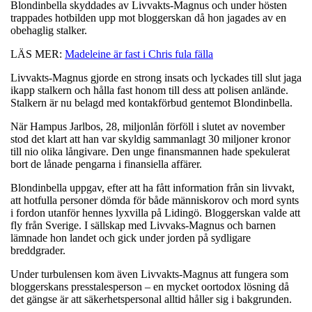
Blondinbella skyddades av Livvakts-Magnus och under hösten
trappades hotbilden upp mot bloggerskan då hon jagades av en
obehaglig stalker.
LÄS MER:
Madeleine är fast i Chris fula fälla
Livvakts-Magnus gjorde en strong insats och lyckades till slut jaga
ikapp stalkern och hålla fast honom till dess att polisen anlände.
Stalkern är nu belagd med kontakförbud gentemot Blondinbella.
När Hampus Jarlbos, 28, miljonlån förföll i slutet av november
stod det klart att han var skyldig sammanlagt 30 miljoner kronor
till nio olika långivare. Den unge finansmannen hade spekulerat
bort de lånade pengarna i finansiella affärer.
Blondinbella uppgav, efter att ha fått information från sin livvakt,
att hotfulla personer dömda för både människorov och mord synts
i fordon utanför hennes lyxvilla på Lidingö. Bloggerskan valde att
fly från Sverige. I sällskap med Livvaks-Magnus och barnen
lämnade hon landet och gick under jorden på sydligare
breddgrader.
Under turbulensen kom även Livvakts-Magnus att fungera som
bloggerskans presstalesperson – en mycket oortodox lösning då
det gängse är att säkerhetspersonal alltid håller sig i bakgrunden.