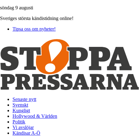
söndag 9 augusti
Sveriges största kändistidning online!
Tipsa oss om nyheter!
Senaste nytt
Svenskt
Kungligt
Hollywood & Världen
Politik
Vi avslöjar
Kändisar A-Ö