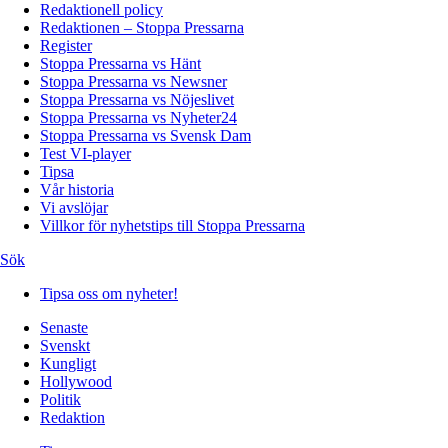
Redaktionell policy
Redaktionen – Stoppa Pressarna
Register
Stoppa Pressarna vs Hänt
Stoppa Pressarna vs Newsner
Stoppa Pressarna vs Nöjeslivet
Stoppa Pressarna vs Nyheter24
Stoppa Pressarna vs Svensk Dam
Test VI-player
Tipsa
Vår historia
Vi avslöjar
Villkor för nyhetstips till Stoppa Pressarna
Sök
Tipsa oss om nyheter!
Senaste
Svenskt
Kungligt
Hollywood
Politik
Redaktion