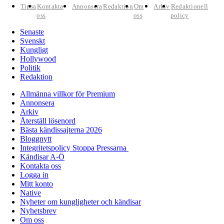
Tipsa
Kontakta
Annonsera
Redaktion
Om
Arkiv
Redaktionell
oss
oss
policy
Senaste
Svenskt
Kungligt
Hollywood
Politik
Redaktion
Allmänna villkor för Premium
Annonsera
Arkiv
Återställ lösenord
Bästa kändissajterna 2026
Bloggnytt
Integritetspolicy Stoppa Pressarna
Kändisar A-Ö
Kontakta oss
Logga in
Mitt konto
Native
Nyheter om kungligheter och kändisar
Nyhetsbrev
Om oss