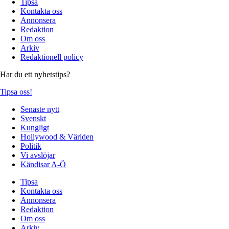
Tipsa
Kontakta oss
Annonsera
Redaktion
Om oss
Arkiv
Redaktionell policy
Har du ett nyhetstips?
Tipsa oss!
Senaste nytt
Svenskt
Kungligt
Hollywood & Världen
Politik
Vi avslöjar
Kändisar A-Ö
Tipsa
Kontakta oss
Annonsera
Redaktion
Om oss
Arkiv