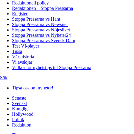
Redaktionell policy
Redaktionen – Stoppa Pressarna
Register
Stoppa Pressarna vs Hänt
Stoppa Pressarna vs Newsner
Stoppa Pressarna vs Nöjeslivet
Stoppa Pressarna vs Nyheter24
Stoppa Pressarna vs Svensk Dam
Test VI-player
Tipsa
Vår historia
Vi avslöjar
Villkor för nyhetstips till Stoppa Pressarna
Sök
Tipsa oss om nyheter!
Senaste
Svenskt
Kungligt
Hollywood
Politik
Redaktion