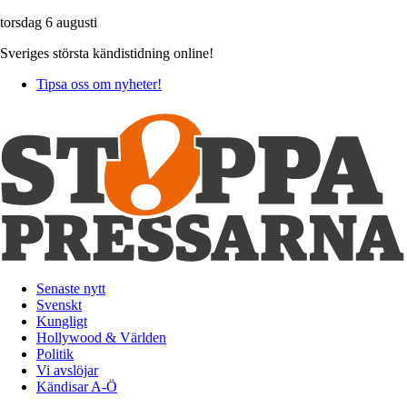
torsdag 6 augusti
Sveriges största kändistidning online!
Tipsa oss om nyheter!
Senaste nytt
Svenskt
Kungligt
Hollywood & Världen
Politik
Vi avslöjar
Kändisar A-Ö