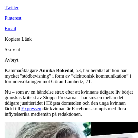
Twitter
Pinterest
Email
Kopiera Länk
Skriv ut
Avbryt
Kammaråklagare
Annika
Bokedal
, 53, har berättat att hon har
mycket ”stödbevisning” i form av ”elektronisk kommunikation” i
förundersökningen mot Göran Lambertz, 71.
Nu – som av en händelse strax efter att kvinnans tidigare liv börjat
granskas kritiskt av Stoppa Pressarna – har sms:en mellan det
tidigare justitierådet i Högsta domstolen och den unga kvinnan
läckt till
Expressen
där kvinnan är Facebook-kompis med flera
inflytelserika mediemän på redaktionen.