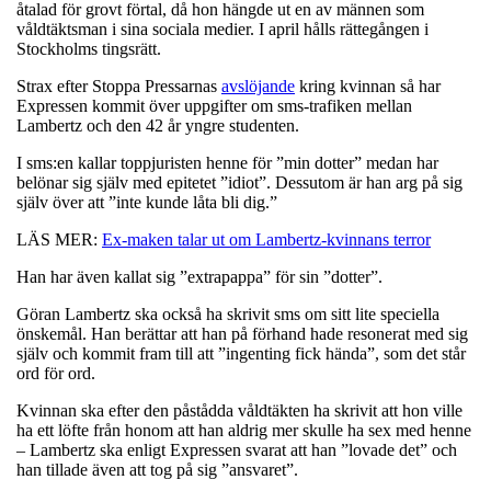
åtalad för grovt förtal, då hon hängde ut en av männen som
våldtäktsman i sina sociala medier. I april hålls rättegången i
Stockholms tingsrätt.
Strax efter Stoppa Pressarnas
avslöjande
kring kvinnan så har
Expressen kommit över uppgifter om sms-trafiken mellan
Lambertz och den 42 år yngre studenten.
I sms:en kallar toppjuristen henne för ”min dotter” medan har
belönar sig själv med epitetet ”idiot”. Dessutom är han arg på sig
själv över att ”inte kunde låta bli dig.”
LÄS MER:
Ex-maken talar ut om Lambertz-kvinnans terror
Han har även kallat sig ”extrapappa” för sin ”dotter”.
Göran Lambertz ska också ha skrivit sms om sitt lite speciella
önskemål. Han berättar att han på förhand hade resonerat med sig
själv och kommit fram till att ”ingenting fick hända”, som det står
ord för ord.
Kvinnan ska efter den påstådda våldtäkten ha skrivit att hon ville
ha ett löfte från honom att han aldrig mer skulle ha sex med henne
– Lambertz ska enligt Expressen svarat att han ”lovade det” och
han tillade även att tog på sig ”ansvaret”.