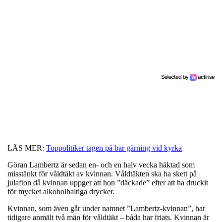
LÄS MER:
Toppolitiker tagen på bar gärning vid kyrka
Göran Lambertz är sedan en- och en halv vecka häktad som
misstänkt för våldtäkt av kvinnan. Våldtäkten ska ha skett på
julafton då kvinnan uppger att hon ”däckade” efter att ha druckit
för mycket alkoholhaltiga drycker.
Kvinnan, som även går under namnet ”Lambertz-kvinnan”, har
tidigare anmält två män för våldtäkt – båda har friats. Kvinnan är