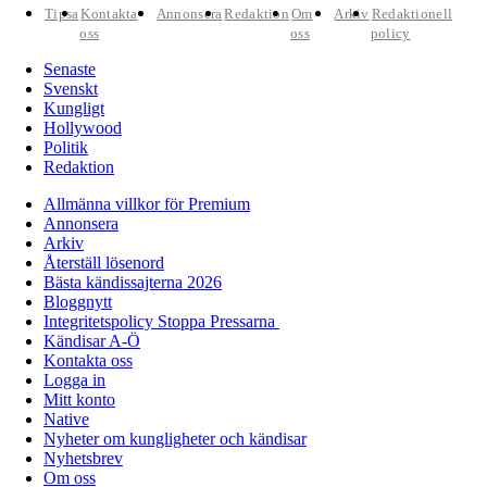
Tipsa
Kontakta
Annonsera
Redaktion
Om
Arkiv
Redaktionell
oss
oss
policy
Senaste
Svenskt
Kungligt
Hollywood
Politik
Redaktion
Allmänna villkor för Premium
Annonsera
Arkiv
Återställ lösenord
Bästa kändissajterna 2026
Bloggnytt
Integritetspolicy Stoppa Pressarna
Kändisar A-Ö
Kontakta oss
Logga in
Mitt konto
Native
Nyheter om kungligheter och kändisar
Nyhetsbrev
Om oss