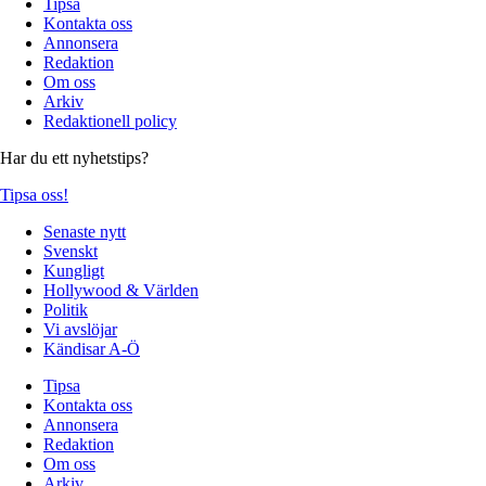
Tipsa
Kontakta oss
Annonsera
Redaktion
Om oss
Arkiv
Redaktionell policy
Har du ett nyhetstips?
Tipsa oss!
Senaste nytt
Svenskt
Kungligt
Hollywood & Världen
Politik
Vi avslöjar
Kändisar A-Ö
Tipsa
Kontakta oss
Annonsera
Redaktion
Om oss
Arkiv