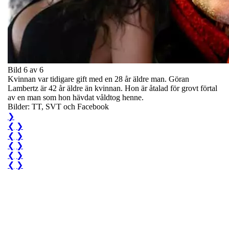
Bild 6 av 6
Kvinnan var tidigare gift med en 28 år äldre man. Göran
Lambertz är 42 år äldre än kvinnan. Hon är åtalad för grovt förtal
av en man som hon hävdat våldtog henne.
Bilder: TT, SVT och Facebook
❯
❮
❯
❮
❯
❮
❯
❮
❯
❮
❯