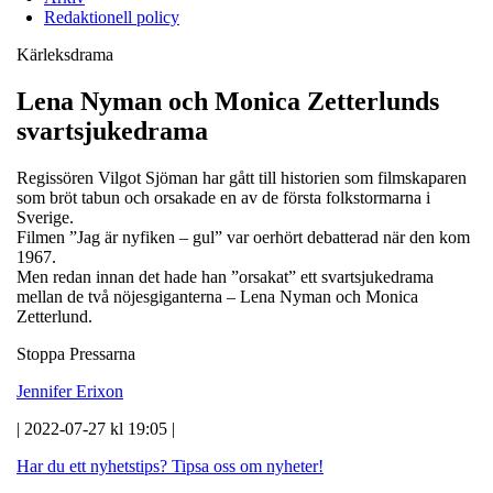
Redaktionell policy
Kärleksdrama
Lena Nyman och Monica Zetterlunds
svartsjukedrama
Regissören Vilgot Sjöman har gått till historien som filmskaparen
som bröt tabun och orsakade en av de första folkstormarna i
Sverige.
Filmen ”Jag är nyfiken – gul” var oerhört debatterad när den kom
1967.
Men redan innan det hade han ”orsakat” ett svartsjukedrama
mellan de två nöjesgiganterna – Lena Nyman och Monica
Zetterlund.
Stoppa Pressarna
Jennifer Erixon
| 2022-07-27 kl 19:05 |
Har du ett nyhetstips?
Tipsa oss om nyheter!