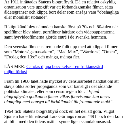
År 1911 inrättades Statens biografbyrå. Då en relativt oskyldig
organisation vars uppgift var att förhandsgranska filmer, sätta
åldersgränser och klippa bort delar som ansågs vara ”obehagliga
eller moraliskt stötande”.
Riktigt känd blev nämnden kanske först på 70- och 80-talen när
spelfilmer blev råare, porrfilmer hårdare och videoapparaterna
samt hyrvideofilmerna gjorde entré i de svenska hemmen.
Den svenska filmcensuren hade fullt upp med att klippa i filmer
som ”Motorsågsmassakern”, ”Mad Max”, ”Warriors”, ”Omen”,
”Fredag den 13:e” och många, många fler.
LÄS MER:
Carolas djupa besvikelse – en fruktansvärd
miljonförlust
Fram till 1960-talet hade mycket av censurarbetet handlat om att
stävja olika sorter propaganda som var känsligt i det rådande
politiska klimatet, eller som censurregeln löd:
”Ej må
biografbyrån godkänna filmer vilkas förevisande kan anses
olämpligt med hänsyn till förhållandet till främmande makt”.
1964 fick Statens biografibyrå dock en hel del att göra. Vilgot
Sjöman hade filmatiserat Lars Görlings roman ”491” och den kom
att bli – med den tidens mått – synnerligen skandalomsusad.