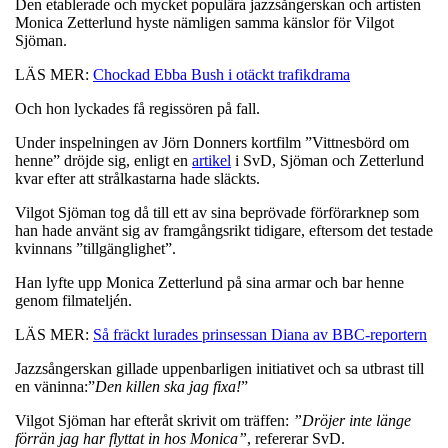
Den etablerade och mycket populära jazzsångerskan och artisten
Monica Zetterlund hyste nämligen samma känslor för Vilgot
Sjöman.
LÄS MER:
Chockad Ebba Bush i otäckt trafikdrama
Och hon lyckades få regissören på fall.
Under inspelningen av Jörn Donners kortfilm ”Vittnesbörd om
henne” dröjde sig, enligt en
artikel
i SvD, Sjöman och Zetterlund
kvar efter att strålkastarna hade släckts.
Vilgot Sjöman tog då till ett av sina beprövade förförarknep som
han hade använt sig av framgångsrikt tidigare, eftersom det testade
kvinnans ”tillgänglighet”.
Han lyfte upp Monica Zetterlund på sina armar och bar henne
genom filmateljén.
LÄS MER:
Så fräckt lurades prinsessan Diana av BBC-reportern
Jazzsångerskan gillade uppenbarligen initiativet och sa utbrast till
en väninna:”
Den killen ska jag fixa!
”
Vilgot Sjöman har efteråt skrivit om träffen:
”Dröjer inte länge
förrän jag har flyttat in hos Monica”
, refererar SvD.