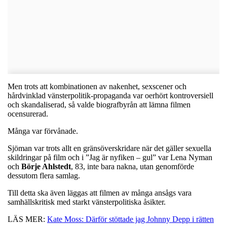
Men trots att kombinationen av nakenhet, sexscener och
hårdvinklad vänsterpolitik-propaganda var oerhört kontroversiell
och skandaliserad, så valde biografbyrån att lämna filmen
ocensurerad.
Många var förvånade.
Sjöman var trots allt en gränsöverskridare när det gäller sexuella
skildringar på film och i ”Jag är nyfiken – gul” var Lena Nyman
och
Börje Ahlstedt
, 83, inte bara nakna, utan genomförde
dessutom flera samlag.
Till detta ska även läggas att filmen av många ansågs vara
samhällskritisk med starkt vänsterpolitiska åsikter.
LÄS MER:
Kate Moss: Därför stöttade jag Johnny Depp i rätten