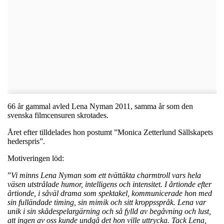
66 år gammal avled Lena Nyman 2011, samma år som den
svenska filmcensuren skrotades.
Året efter tilldelades hon postumt ”Monica Zetterlund Sällskapets
hederspris”.
Motiveringen löd:
”
Vi minns Lena Nyman som ett tvättäkta charmtroll vars hela
väsen utstrålade humor, intelligens och intensitet. I årtionde efter
årtionde, i såväl drama som spektakel, kommunicerade hon med
sin fulländade timing, sin mimik och sitt kroppsspråk. Lena var
unik i sin skådespelargärning och så fylld av begåvning och lust,
att ingen av oss kunde undgå det hon ville uttrycka. Tack Lena,