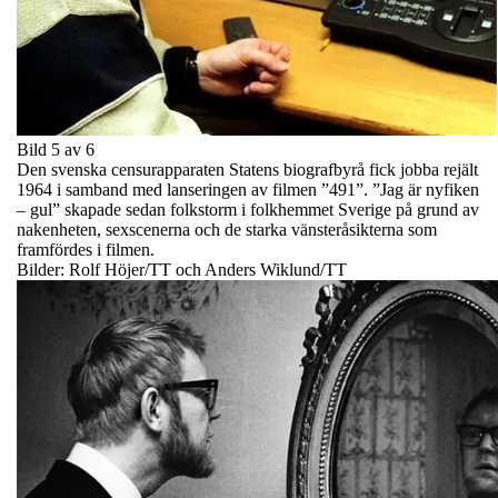
Bild 5 av 6
Den svenska censurapparaten Statens biografbyrå fick jobba rejält
1964 i samband med lanseringen av filmen ”491”. ”Jag är nyfiken
– gul” skapade sedan folkstorm i folkhemmet Sverige på grund av
nakenheten, sexscenerna och de starka vänsteråsikterna som
framfördes i filmen.
Bilder: Rolf Höjer/TT och Anders Wiklund/TT