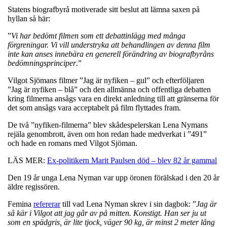
Statens biografbyrå motiverade sitt beslut att lämna saxen på
hyllan så här:
”
Vi har bedömt filmen som ett debattinlägg med många
förgreningar. Vi vill understryka att behandlingen av denna film
inte kan anses innebära en generell förändring av biografbyråns
bedömningsprinciper
.”
Vilgot Sjömans filmer ”Jag är nyfiken – gul” och efterföljaren
”Jag är nyfiken – blå” och den allmänna och offentliga debatten
kring filmerna ansågs vara en direkt anledning till att gränserna för
det som ansågs vara acceptabelt på film flyttades fram.
De två ”nyfiken-filmerna” blev skådespelerskan Lena Nymans
rejäla genombrott, även om hon redan hade medverkat i ”491”
och hade en romans med Vilgot Sjöman.
LÄS MER:
Ex-politikern Marit Paulsen död – blev 82 år gammal
Den 19 år unga Lena Nyman var upp öronen förälskad i den 20 år
äldre regissören.
Femina
refererar
till vad Lena Nyman skrev i sin dagbok: ”
Jag är
så kär i Vilgot att jag går av på mitten. Konstigt. Han ser ju ut
som en spädgris, är lite tjock, väger 90 kg, är minst 2 meter lång