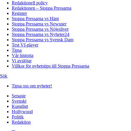
Redaktionell policy
Redaktionen – Stoppa Pressarna
Register
Stoppa Pressarna vs Hänt
Stoppa Pressarna vs Newsner
Stoppa Pressarna vs Nöjeslivet
Stoppa Pressarna vs Nyheter24
Stoppa Pressarna vs Svensk Dam
Test VI-player
Tipsa
Vår historia
Vi avslöjar
Villkor för nyhetstips till Stoppa Pressarna
Sök
Tipsa oss om nyheter!
Senaste
Svenskt
Kungligt
Hollywood
Politik
Redaktion