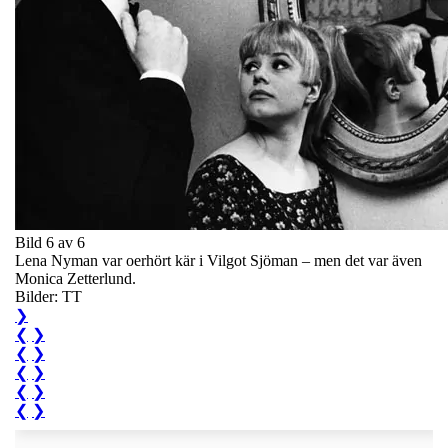
Bild 6 av 6
Lena Nyman var oerhört kär i Vilgot Sjöman – men det var även
Monica Zetterlund.
Bilder: TT
❯
❮
❯
❮
❯
❮
❯
❮
❯
❮
❯