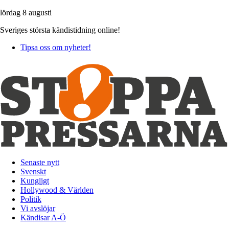
lördag 8 augusti
Sveriges största kändistidning online!
Tipsa oss om nyheter!
Senaste nytt
Svenskt
Kungligt
Hollywood & Världen
Politik
Vi avslöjar
Kändisar A-Ö