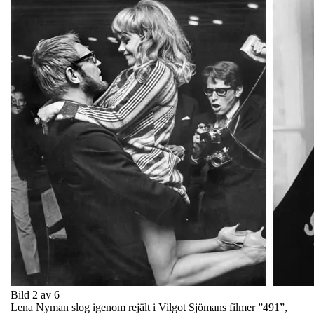
Bild 2 av 6
Lena Nyman slog igenom rejält i Vilgot Sjömans filmer ”491”,