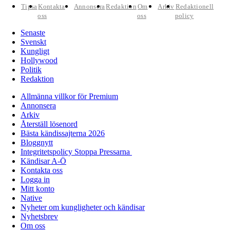
Tipsa
Kontakta
Annonsera
Redaktion
Om
Arkiv
Redaktionell
oss
oss
policy
Senaste
Svenskt
Kungligt
Hollywood
Politik
Redaktion
Allmänna villkor för Premium
Annonsera
Arkiv
Återställ lösenord
Bästa kändissajterna 2026
Bloggnytt
Integritetspolicy Stoppa Pressarna
Kändisar A-Ö
Kontakta oss
Logga in
Mitt konto
Native
Nyheter om kungligheter och kändisar
Nyhetsbrev
Om oss