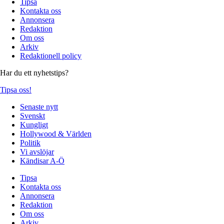
Tipsa
Kontakta oss
Annonsera
Redaktion
Om oss
Arkiv
Redaktionell policy
Har du ett nyhetstips?
Tipsa oss!
Senaste nytt
Svenskt
Kungligt
Hollywood & Världen
Politik
Vi avslöjar
Kändisar A-Ö
Tipsa
Kontakta oss
Annonsera
Redaktion
Om oss
Arkiv