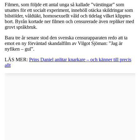
Filmen, som följde ett antal unga så kallade ”värstingar” som
utsattes för ett socialt experiment, innehöll otäcka skildringar som
bilstölder, våldtäkt, homosexuellt våld och tidelag vilket klipptes
bort. Byrån kortade ner filmen och censurerade även repliker med
grovt språkbruk.
Bara tre år senare stod den svenska censurapparaten redo att ta
emot en ny förväntad skandalfilm av Vilgot Sjöman: ”Jag är
nyfiken – gul”.
LÄS MER:
Prins Daniel anlitar knarkare – och känner till precis
allt