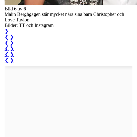
Bild 6 av 6
Malin Berghgagen står mycket nära sina barn Christopher och
Love Taylor.
Bilder: TT och Instagram
❯
❮
❯
❮
❯
❮
❯
❮
❯
❮
❯