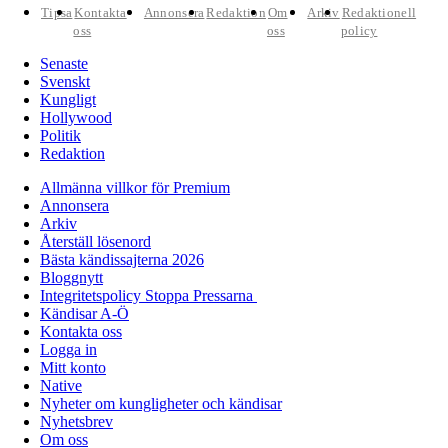
Tipsa
Kontakta
Annonsera
Redaktion
Om
Arkiv
Redaktionell
oss
oss
policy
Senaste
Svenskt
Kungligt
Hollywood
Politik
Redaktion
Allmänna villkor för Premium
Annonsera
Arkiv
Återställ lösenord
Bästa kändissajterna 2026
Bloggnytt
Integritetspolicy Stoppa Pressarna
Kändisar A-Ö
Kontakta oss
Logga in
Mitt konto
Native
Nyheter om kungligheter och kändisar
Nyhetsbrev
Om oss