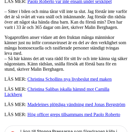
LÄS MER:
Paolo Roberto var inte ensam under sexköpet
– Sitter i bilen och mina tårar vill inte ta slut. Jag förstår inte varför
det är så svårt att vara snäll och inkännande. Jag förstår din rädsla
över att något ska hända dina barn. Kan du förstå min? Den har
varit i 33 år och 365 dagar om året, skriver Malin Berghagen.
Yogaprofilen anser vidare att den fruktan många människor
känner just nu inför coronaviruset är en del av den verklighet som
många homosexuella och rasifierade personer ständigt tvingas
leva med.
– Så här känns det att vara rädd för sitt liv och inte känna sig säker
någonstans. Känn rädslan, snälla försök att förstå bara för en
stund, skriver Malin Berghagen.
LÄS MER:
Christina Schollins nya livsbeslut med maken
LÄS MER:
Christina Salibas iskalla hämnd mot Camilla
Läckberg
LÄS MER:
Madeleines plötsliga vändning med Jonas Bergström
LÄS MER:
Hög officer greps tillsammans med Paolo Roberto
Lägg till
Stoppa Pressarna
som föredragen källa i