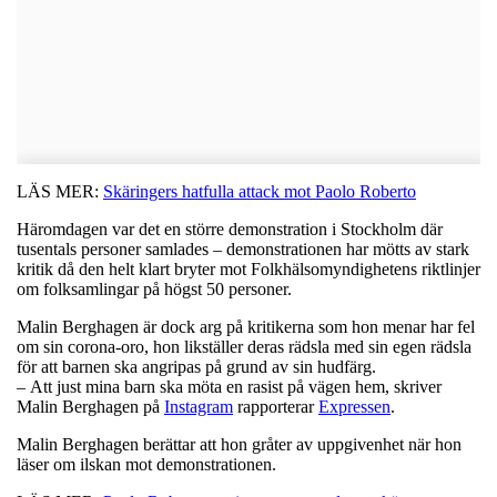
LÄS MER:
Skäringers hatfulla attack mot Paolo Roberto
Häromdagen var det en större demonstration i Stockholm där
tusentals personer samlades – demonstrationen har mötts av stark
kritik då den helt klart bryter mot Folkhälsomyndighetens riktlinjer
om folksamlingar på högst 50 personer.
Malin Berghagen är dock arg på kritikerna som hon menar har fel
om sin corona-oro, hon likställer deras rädsla med sin egen rädsla
för att barnen ska angripas på grund av sin hudfärg.
– Att just mina barn ska möta en rasist på vägen hem, skriver
Malin Berghagen på
Instagram
rapporterar
Expressen
.
Malin Berghagen berättar att hon gråter av uppgivenhet när hon
läser om ilskan mot demonstrationen.