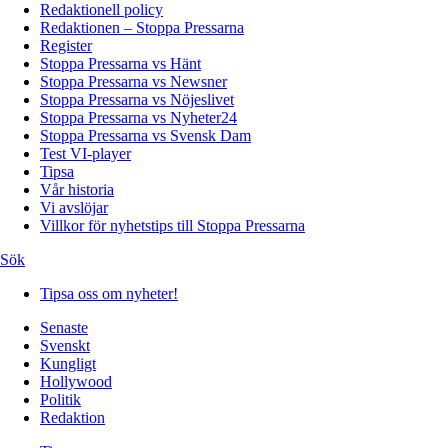
Redaktionell policy
Redaktionen – Stoppa Pressarna
Register
Stoppa Pressarna vs Hänt
Stoppa Pressarna vs Newsner
Stoppa Pressarna vs Nöjeslivet
Stoppa Pressarna vs Nyheter24
Stoppa Pressarna vs Svensk Dam
Test VI-player
Tipsa
Vår historia
Vi avslöjar
Villkor för nyhetstips till Stoppa Pressarna
Sök
Tipsa oss om nyheter!
Senaste
Svenskt
Kungligt
Hollywood
Politik
Redaktion