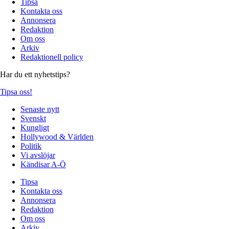
Tipsa
Kontakta oss
Annonsera
Redaktion
Om oss
Arkiv
Redaktionell policy
Har du ett nyhetstips?
Tipsa oss!
Senaste nytt
Svenskt
Kungligt
Hollywood & Världen
Politik
Vi avslöjar
Kändisar A-Ö
Tipsa
Kontakta oss
Annonsera
Redaktion
Om oss
Arkiv