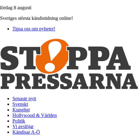
lördag 8 augusti
Sveriges största kändistidning online!
Tipsa oss om nyheter!
Senaste nytt
Svenskt
Kungligt
Hollywood & Världen
Politik
Vi avslöjar
Kändisar A-Ö