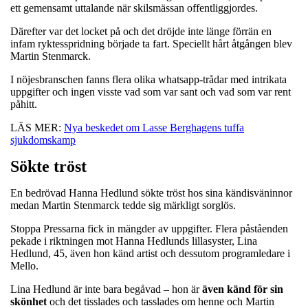
ett gemensamt uttalande när skilsmässan offentliggjordes.
Därefter var det locket på och det dröjde inte länge förrän en
infam ryktesspridning började ta fart. Speciellt hårt åtgången blev
Martin Stenmarck.
I nöjesbranschen fanns flera olika whatsapp-trådar med intrikata
uppgifter och ingen visste vad som var sant och vad som var rent
påhitt.
LÄS MER:
Nya beskedet om Lasse Berghagens tuffa
sjukdomskamp
Sökte tröst
En bedrövad Hanna Hedlund sökte tröst hos sina kändisväninnor
medan Martin Stenmarck tedde sig märkligt sorglös.
Stoppa Pressarna fick in mängder av uppgifter. Flera påståenden
pekade i riktningen mot Hanna Hedlunds lillasyster, Lina
Hedlund, 45, även hon känd artist och dessutom programledare i
Mello.
Lina Hedlund är inte bara begåvad – hon är
även känd för sin
skönhet
och det tisslades och tasslades om henne och Martin