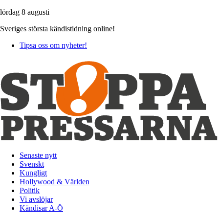
lördag 8 augusti
Sveriges största kändistidning online!
Tipsa oss om nyheter!
Senaste nytt
Svenskt
Kungligt
Hollywood & Världen
Politik
Vi avslöjar
Kändisar A-Ö