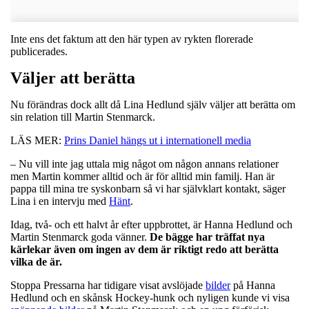
Inte ens det faktum att den här typen av rykten florerade
publicerades.
Väljer att berätta
Nu förändras dock allt då Lina Hedlund själv väljer att berätta om
sin relation till Martin Stenmarck.
LÄS MER:
Prins Daniel hängs ut i internationell media
– Nu vill inte jag uttala mig något om någon annans relationer
men Martin kommer alltid och är för alltid min familj. Han är
pappa till mina tre syskonbarn så vi har självklart kontakt, säger
Lina i en intervju med
Hänt
.
Idag, två- och ett halvt år efter uppbrottet, är Hanna Hedlund och
Martin Stenmarck goda vänner.
De bägge har träffat nya
kärlekar även om ingen av dem är riktigt redo att berätta
vilka de är.
Stoppa Pressarna har tidigare visat avslöjade
bilder
på Hanna
Hedlund och en skånsk Hockey-hunk och nyligen kunde vi visa