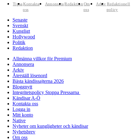
Tipsa
Kontakta
Annonsera
Redaktion
Om
Arkiv
Redaktionell
oss
oss
policy
Senaste
Svenskt
Kungligt
Hollywood
Politik
Redaktion
Allmänna villkor för Premium
Annonsera
Arkiv
Återställ lösenord
Bästa kändissajterna 2026
Bloggnytt
Integritetspolicy Stoppa Pressarna
Kändisar A-Ö
Kontakta oss
Logga in
Mitt konto
Native
Nyheter om kungligheter och kändisar
Nyhetsbrev
Om oss