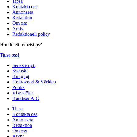
Tipsa
Kontakta oss
Annonsera
Redaktion
Om oss
Arkiv
Redaktionell policy
Har du ett nyhetstips?
Tipsa oss!
Senaste nytt
Svenskt
Kungligt
Hollywood & Världen
Politik
Vi avslöjar
Kändisar A-Ö
Tipsa
Kontakta oss
Annonsera
Redaktion
Om oss
Arkiv