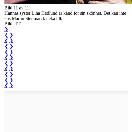
Bild 11 av 11
Hannas syster Lina Hedlund är känd för sin skönhet. Det kan inte
ens Martin Stenmarck neka till.
Bild: TT
❯
❮
❯
❮
❯
❮
❯
❮
❯
❮
❯
❮
❯
❮
❯
❮
❯
❮
❯
❮
❯