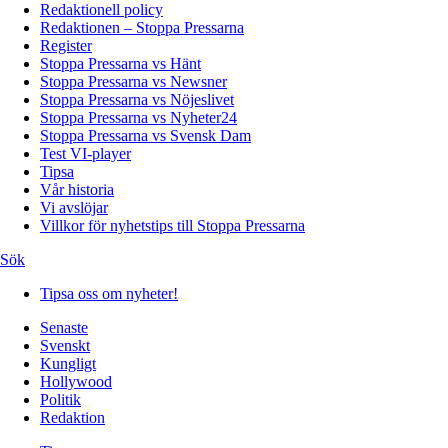
Redaktionell policy
Redaktionen – Stoppa Pressarna
Register
Stoppa Pressarna vs Hänt
Stoppa Pressarna vs Newsner
Stoppa Pressarna vs Nöjeslivet
Stoppa Pressarna vs Nyheter24
Stoppa Pressarna vs Svensk Dam
Test VI-player
Tipsa
Vår historia
Vi avslöjar
Villkor för nyhetstips till Stoppa Pressarna
Sök
Tipsa oss om nyheter!
Senaste
Svenskt
Kungligt
Hollywood
Politik
Redaktion