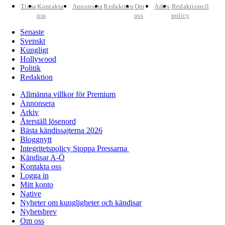
Tipsa
Kontakta
Annonsera
Redaktion
Om
Arkiv
Redaktionell
oss
oss
policy
Senaste
Svenskt
Kungligt
Hollywood
Politik
Redaktion
Allmänna villkor för Premium
Annonsera
Arkiv
Återställ lösenord
Bästa kändissajterna 2026
Bloggnytt
Integritetspolicy Stoppa Pressarna
Kändisar A-Ö
Kontakta oss
Logga in
Mitt konto
Native
Nyheter om kungligheter och kändisar
Nyhetsbrev
Om oss