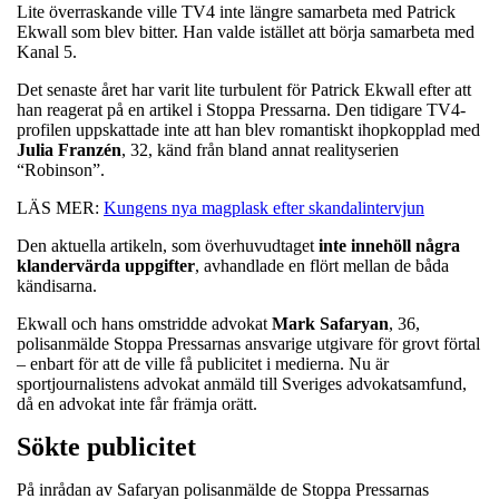
Lite överraskande ville TV4 inte längre samarbeta med Patrick
Ekwall som blev bitter. Han valde istället att börja samarbeta med
Kanal 5.
Det senaste året har varit lite turbulent för Patrick Ekwall efter att
han reagerat på en artikel i Stoppa Pressarna. Den tidigare TV4-
profilen uppskattade inte att han blev romantiskt ihopkopplad med
Julia
Franzén
, 32, känd från bland annat realityserien
“Robinson”.
LÄS MER:
Kungens nya magplask efter skandalintervjun
Den aktuella artikeln, som överhuvudtaget
inte innehöll några
klandervärda uppgifter
, avhandlade en flört mellan de båda
kändisarna.
Ekwall och hans omstridde advokat
Mark
Safaryan
, 36,
polisanmälde Stoppa Pressarnas ansvarige utgivare för grovt förtal
– enbart för att de ville få publicitet i medierna. Nu är
sportjournalistens advokat anmäld till Sveriges advokatsamfund,
då en advokat inte får främja orätt.
Sökte publicitet
På inrådan av Safaryan polisanmälde de Stoppa Pressarnas