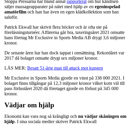
Stoppa Pressarna har bland annat
rapporterat
om hur kändisen
säljer massageapparater på nätet med hjälp av en
egeninspelad
amatörfilm
och han har även en egen klädkollektion som han
saluför.
Patrick Ekwall har skrivit flera böcker och är ofta ute på
föreläsningsturnéer. Affärerna går bra, taxeringsåret 2021 omsatte
hans företag Mr Exclusive in Sports Media AB drygt 3,6 miljoner
kronor.
De senaste åren har han dock tappat i omsättning. Rekordåret var
2017 då bolaget omsatte drygt sex miljoner kronor.
LÄS MER:
Besatt 51-årig man till attack mot kungen
Mr Exclusive in Sports Media gjorde en vinst på 338 000 2021. I
bolaget finns tillgångar på 12,3 miljoner kronor vilket kom väl till
pass förluståret 2020 då företaget gjorde en förlust på 345 000
kronor.
Vädjar om hjälp
Ekonomi kan vara nog så krångligt och
nu vädjar skåningen om
hjälp
. I sina sociala medier skriver Patrick Ekwall