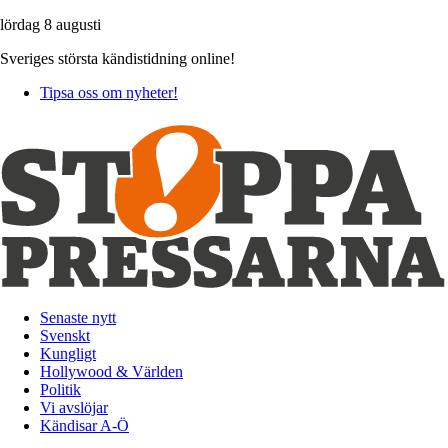
lördag 8 augusti
Sveriges största kändistidning online!
Tipsa oss om nyheter!
Senaste nytt
Svenskt
Kungligt
Hollywood & Världen
Politik
Vi avslöjar
Kändisar A-Ö