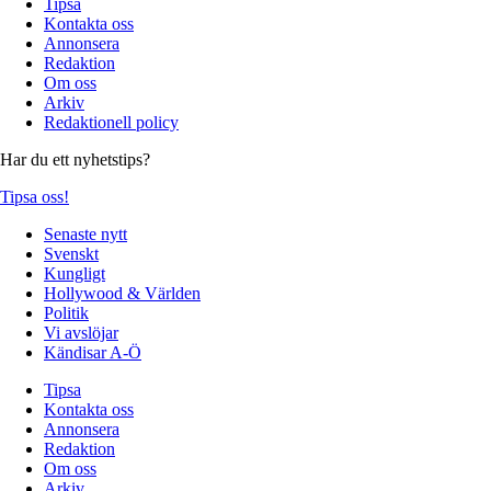
Tipsa
Kontakta oss
Annonsera
Redaktion
Om oss
Arkiv
Redaktionell policy
Har du ett nyhetstips?
Tipsa oss!
Senaste nytt
Svenskt
Kungligt
Hollywood & Världen
Politik
Vi avslöjar
Kändisar A-Ö
Tipsa
Kontakta oss
Annonsera
Redaktion
Om oss
Arkiv