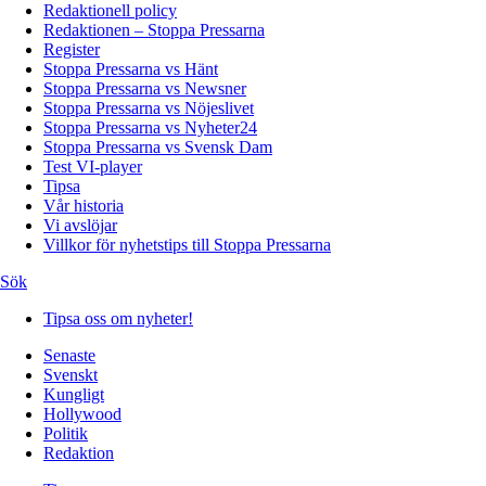
Redaktionell policy
Redaktionen – Stoppa Pressarna
Register
Stoppa Pressarna vs Hänt
Stoppa Pressarna vs Newsner
Stoppa Pressarna vs Nöjeslivet
Stoppa Pressarna vs Nyheter24
Stoppa Pressarna vs Svensk Dam
Test VI-player
Tipsa
Vår historia
Vi avslöjar
Villkor för nyhetstips till Stoppa Pressarna
Sök
Tipsa oss om nyheter!
Senaste
Svenskt
Kungligt
Hollywood
Politik
Redaktion