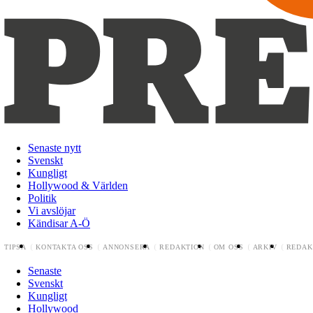
Senaste nytt
Svenskt
Kungligt
Hollywood & Världen
Politik
Vi avslöjar
Kändisar A-Ö
TIPSA
KONTAKTA OSS
ANNONSERA
REDAKTION
OM OSS
ARKIV
REDAK
Senaste
Svenskt
Kungligt
Hollywood