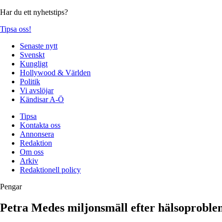
Har du ett nyhetstips?
Tipsa oss!
Senaste nytt
Svenskt
Kungligt
Hollywood & Världen
Politik
Vi avslöjar
Kändisar A-Ö
Tipsa
Kontakta oss
Annonsera
Redaktion
Om oss
Arkiv
Redaktionell policy
Pengar
Petra Medes miljonsmäll efter hälsoprobl