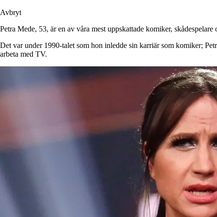
Avbryt
Petra Mede, 53, är en av våra mest uppskattade komiker, skådespelare o
Det var under 1990-talet som hon inledde sin karriär som komiker; Pet
arbeta med TV.