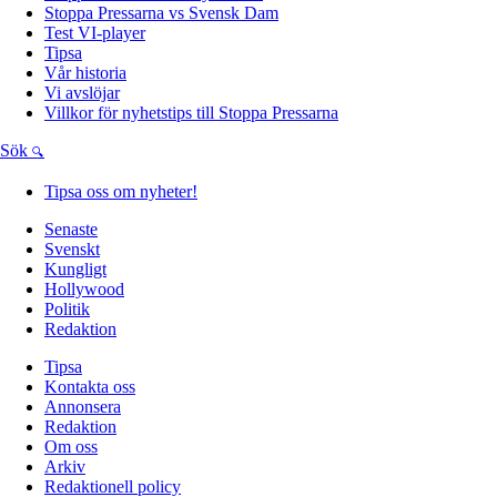
Stoppa Pressarna vs Svensk Dam
Test VI-player
Tipsa
Vår historia
Vi avslöjar
Villkor för nyhetstips till Stoppa Pressarna
Sök
Tipsa oss om nyheter!
Senaste
Svenskt
Kungligt
Hollywood
Politik
Redaktion
Tipsa
Kontakta oss
Annonsera
Redaktion
Om oss
Arkiv
Redaktionell policy