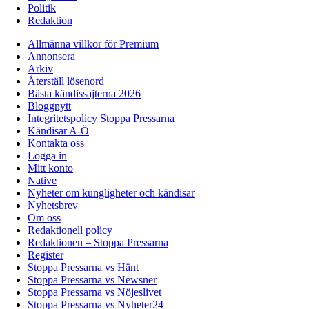
Politik
Redaktion
Allmänna villkor för Premium
Annonsera
Arkiv
Återställ lösenord
Bästa kändissajterna 2026
Bloggnytt
Integritetspolicy Stoppa Pressarna
Kändisar A-Ö
Kontakta oss
Logga in
Mitt konto
Native
Nyheter om kungligheter och kändisar
Nyhetsbrev
Om oss
Redaktionell policy
Redaktionen – Stoppa Pressarna
Register
Stoppa Pressarna vs Hänt
Stoppa Pressarna vs Newsner
Stoppa Pressarna vs Nöjeslivet
Stoppa Pressarna vs Nyheter24