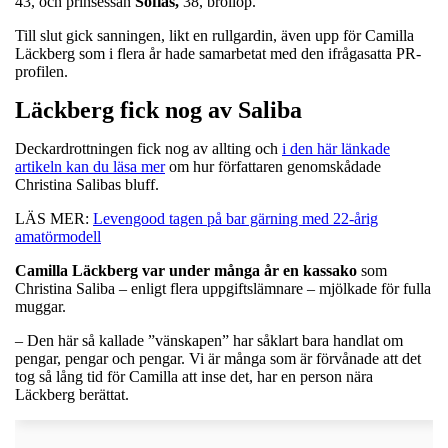
43, och prinsessan
Sofias,
38, bröllop.
Till slut gick sanningen, likt en rullgardin, även upp för Camilla
Läckberg som i flera år hade samarbetat med den ifrågasatta PR-
profilen.
Läckberg fick nog av Saliba
Deckardrottningen fick nog av allting och
i den här länkade
artikeln kan du läsa mer
om hur författaren genomskådade
Christina Salibas bluff.
LÄS MER:
Levengood tagen på bar gärning med 22-årig
amatörmodell
Camilla Läckberg var under många år en kassako
som
Christina Saliba – enligt flera uppgiftslämnare – mjölkade för fulla
muggar.
– Den här så kallade ”vänskapen” har såklart bara handlat om
pengar, pengar och pengar. Vi är många som är förvånade att det
tog så lång tid för Camilla att inse det, har en person nära
Läckberg berättat.