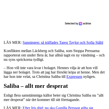
LÄS MER:
Sanningen: så träffades Tareq Taylor och Sofia Ståhl
Konflikten mellan Läckberg och Saliba, som Stoppa Pressarna
rapporterat om under flera år, har alltså tagit en ny vändning – och
nu syns sprickorna tydligt.
– Hon vill inte vara kvar i bolaget. Hennes vilja är att hon vill
lägga ner bolaget. Trots att jag har försökt köpa ut henne. Men det
har hon inte velat, sa Christina Saliba till
Expressen
nyligen.
Saliba – allt mer desperat
Enligt flera samstämmiga källor beter sig Christina Saliba nu ”allt
mer desperat” när det kommer till sitt företagande.
LÄS MER:
Efter Iris död: nu ska Gunilla Persson gifta sig