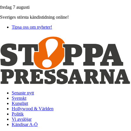
fredag 7 augusti
Sveriges största kändistidning online!
Tipsa oss om nyheter!
Senaste nytt
Svenskt
Kungligt
Hollywood & Världen
Politik
Vi avslöjar
Kändisar A-Ö