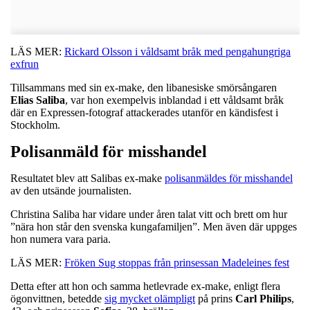
LÄS MER:
Rickard Olsson i våldsamt bråk med pengahungriga
exfrun
Tillsammans med sin ex-make, den libanesiske smörsångaren
Elias Saliba
, var hon exempelvis inblandad i ett våldsamt bråk
där en Expressen-fotograf attackerades utanför en kändisfest i
Stockholm.
Polisanmäld för misshandel
Resultatet blev att Salibas ex-make
polisanmäldes för misshandel
av den utsände journalisten.
Christina Saliba har vidare under åren talat vitt och brett om hur
”nära hon står den svenska kungafamiljen”. Men även där uppges
hon numera vara paria.
LÄS MER:
Fröken Sug stoppas från prinsessan Madeleines fest
Detta efter att hon och samma hetlevrade ex-make, enligt flera
ögonvittnen, betedde
sig mycket olämpligt
på prins
Carl Philips
,