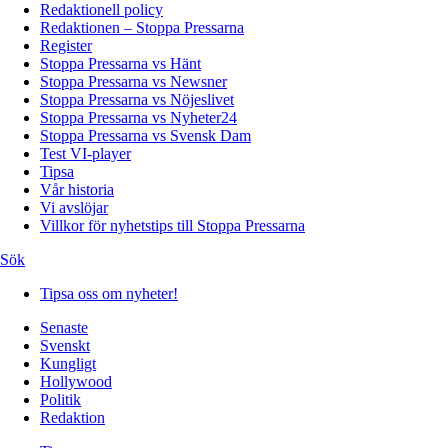
Redaktionell policy
Redaktionen – Stoppa Pressarna
Register
Stoppa Pressarna vs Hänt
Stoppa Pressarna vs Newsner
Stoppa Pressarna vs Nöjeslivet
Stoppa Pressarna vs Nyheter24
Stoppa Pressarna vs Svensk Dam
Test VI-player
Tipsa
Vår historia
Vi avslöjar
Villkor för nyhetstips till Stoppa Pressarna
Sök
Tipsa oss om nyheter!
Senaste
Svenskt
Kungligt
Hollywood
Politik
Redaktion