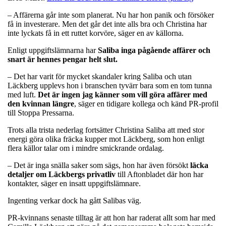
– Affärerna går inte som planerat. Nu har hon panik och försöker
få in investerare. Men det går det inte alls bra och Christina har
inte lyckats få in ett ruttet korvöre, säger en av källorna.
Enligt uppgiftslämnarna har
Saliba inga pågående affärer och
snart är hennes pengar helt slut.
– Det har varit för mycket skandaler kring Saliba och utan
Läckberg upplevs hon i branschen tyvärr bara som en tom tunna
med luft.
Det är ingen jag känner som vill göra affärer med
den kvinnan längre
, säger en tidigare kollega och känd PR-profil
till Stoppa Pressarna.
Trots alla trista nederlag fortsätter Christina Saliba att med stor
energi göra olika fräcka kupper mot Läckberg, som hon enligt
flera källor talar om i mindre smickrande ordalag.
– Det är inga snälla saker som sägs, hon har även försökt
läcka
detaljer om Läckbergs privatliv
till Aftonbladet där hon har
kontakter, säger en insatt uppgiftslämnare.
Ingenting verkar dock ha gått Salibas väg.
PR-kvinnans senaste tilltag är att hon har raderat allt som har med