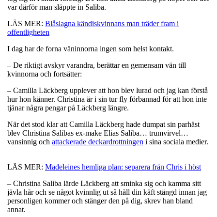
var därför man släppte in Saliba.
LÄS MER:
Blåslagna kändiskvinnans man träder fram i
offentligheten
I dag har de forna väninnorna ingen som helst kontakt.
– De riktigt avskyr varandra, berättar en gemensam vän till
kvinnorna och fortsätter:
– Camilla Läckberg upplever att hon blev lurad och jag kan förstå
hur hon känner. Christina är i sin tur fly förbannad för att hon inte
tjänar några pengar på Läckberg längre.
När det stod klar att Camilla Läckberg hade dumpat sin parhäst
blev Christina Salibas ex-make Elias Saliba… trumvirvel…
vansinnig och
attackerade deckardrottningen
i sina sociala medier.
LÄS MER:
Madeleines hemliga plan: separera från Chris i höst
– Christina Saliba lärde Läckberg att sminka sig och kamma sitt
jävla hår och se något kvinnlig ut så håll din käft stängd innan jag
personligen kommer och stänger den på dig, skrev han bland
annat.