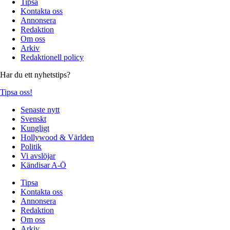
Tipsa
Kontakta oss
Annonsera
Redaktion
Om oss
Arkiv
Redaktionell policy
Har du ett nyhetstips?
Tipsa oss!
Senaste nytt
Svenskt
Kungligt
Hollywood & Världen
Politik
Vi avslöjar
Kändisar A-Ö
Tipsa
Kontakta oss
Annonsera
Redaktion
Om oss
Arkiv