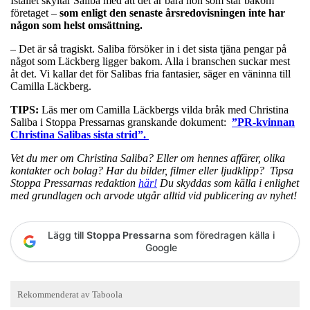
Istället skyltar Saliba med att det är bara hon som står bakom
företaget –
som enligt den senaste årsredovisningen inte har
någon som helst omsättning.
– Det är så tragiskt. Saliba försöker in i det sista tjäna pengar på
något som Läckberg ligger bakom. Alla i branschen suckar mest
åt det. Vi kallar det för Salibas fria fantasier, säger en väninna till
Camilla Läckberg.
TIPS:
Läs mer om Camilla Läckbergs vilda bråk med Christina
Saliba i Stoppa Pressarnas granskande dokument:
”PR-kvinnan
Christina Salibas sista strid”.
Vet du mer om Christina Saliba? Eller om hennes affärer, olika
kontakter och bolag? Har du bilder, filmer eller ljudklipp? Tipsa
Stoppa Pressarnas redaktion
här!
Du skyddas som källa i enlighet
med grundlagen och arvode utgår alltid vid publicering av nyhet!
Lägg till
Stoppa Pressarna
som föredragen källa i
Google