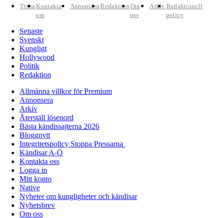
Tipsa
Kontakta
Annonsera
Redaktion
Om
Arkiv
Redaktionell
oss
oss
policy
Senaste
Svenskt
Kungligt
Hollywood
Politik
Redaktion
Allmänna villkor för Premium
Annonsera
Arkiv
Återställ lösenord
Bästa kändissajterna 2026
Bloggnytt
Integritetspolicy Stoppa Pressarna
Kändisar A-Ö
Kontakta oss
Logga in
Mitt konto
Native
Nyheter om kungligheter och kändisar
Nyhetsbrev
Om oss