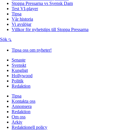
Stoppa Pressarna vs Svensk Dam
Test VI-player
Tipsa
Vår historia
Vi avslöjar
Villkor för nyhetstips till Stoppa Pressarna
Sök
Tipsa oss om nyheter!
Senaste
Svenskt
Kungligt
Hollywood
Politik
Redaktion
Tipsa
Kontakta oss
Annonsera
Redaktion
Om oss
Arkiv
Redaktionell policy