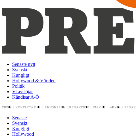
Senaste nytt
Svenskt
Kungligt
Hollywood & Världen
Politik
Vi avslöjar
Kändisar A-Ö
TIPSA
KONTAKTA OSS
ANNONSERA
REDAKTION
OM OSS
ARKIV
REDAK
Senaste
Svenskt
Kungligt
Hollywood