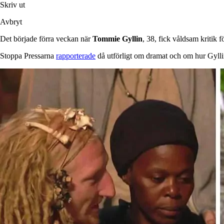
Skriv ut
Avbryt
Det började förra veckan när
Tommie Gyllin
, 38, fick våldsam kritik 
Stoppa Pressarna
rapporterade
då utförligt om dramat och om hur Gylli