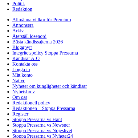
Politik
Redaktion
Allmänna villkor för Premium
Annonsera
Arkiv
Återställ lösenord
Bästa kändissajterna 2026
Bloggnytt
Integritetspolicy Stoppa Pressarna
Kändisar A-Ö
Kontakta oss
Logga in
Mitt konto
Native
Nyheter om kungligheter och kändisar
Nyhetsbrev
Om oss
Redaktionell policy
Redaktionen – Stoppa Pressarna
Register
Stoppa Pressarna vs Hänt
Stoppa Pressarna vs Newsner
Stoppa Pressarna vs Nöjeslivet
Stoppa Pressarna vs Nyheter24