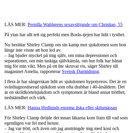
LÄS MER:
Pernilla Wahlgrens sexavslöjande om Christian, 55
På ytan har allt tett sig perfekt men Borås-tjejen har lidit i tysthet.
Nu berättar Shirley Clamp om sin kamp mot sjukdomen som hon
länge inte visste att hon led av.
– Jag bjuder mycket på mig själv, om mina depressioner och
separationer, om min taskiga självkänsla, om hur folk har hånat
mig för min vikt. Men på ett lite skruvat vis, säger Shirley till
magasinet Amelia, rapporterar
Svensk Damtidning
.
I flera år har sångerskan lidit av sjukdomen hypotyreos. Det är en
svårdiagnostiserad sjukdom som ofta drabbar i 40-årsåldern. Det
är en sköldkörtelsjukdom och symptomen är bland annat trötthet,
nedstämdhet och värk.
LÄS MER:
Hanna Hedlunds enorma ilska efter skilsmässan
För Shirley Clamp dröjde det innan läkarna kom fram till vad som
egentligen var fel med henne.
– Jag var trött, och även om jag ansträngde mig med kost och