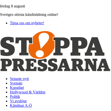
lördag 8 augusti
Sveriges största kändistidning online!
Tipsa oss om nyheter!
Senaste nytt
Svenskt
Kungligt
Hollywood & Världen
Politik
Vi avslöjar
Kändisar A-Ö