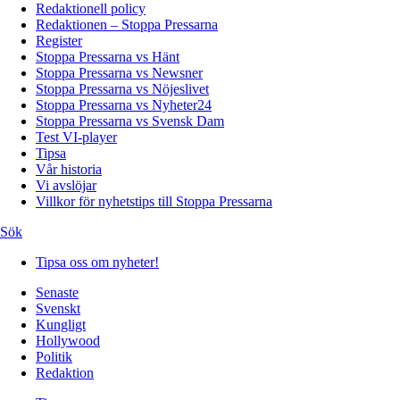
Redaktionell policy
Redaktionen – Stoppa Pressarna
Register
Stoppa Pressarna vs Hänt
Stoppa Pressarna vs Newsner
Stoppa Pressarna vs Nöjeslivet
Stoppa Pressarna vs Nyheter24
Stoppa Pressarna vs Svensk Dam
Test VI-player
Tipsa
Vår historia
Vi avslöjar
Villkor för nyhetstips till Stoppa Pressarna
Sök
Tipsa oss om nyheter!
Senaste
Svenskt
Kungligt
Hollywood
Politik
Redaktion