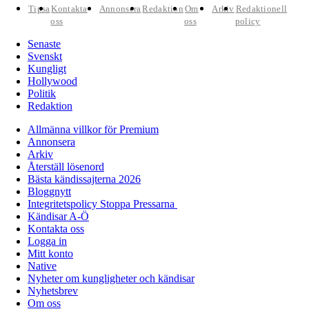
Tipsa
Kontakta
Annonsera
Redaktion
Om
Arkiv
Redaktionell
oss
oss
policy
Senaste
Svenskt
Kungligt
Hollywood
Politik
Redaktion
Allmänna villkor för Premium
Annonsera
Arkiv
Återställ lösenord
Bästa kändissajterna 2026
Bloggnytt
Integritetspolicy Stoppa Pressarna
Kändisar A-Ö
Kontakta oss
Logga in
Mitt konto
Native
Nyheter om kungligheter och kändisar
Nyhetsbrev
Om oss