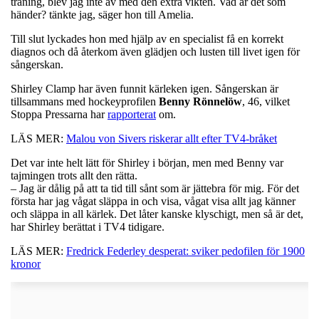
träning, blev jag inte av med den extra vikten. Vad är det som
händer? tänkte jag, säger hon till Amelia.
Till slut lyckades hon med hjälp av en specialist få en korrekt
diagnos och då återkom även glädjen och lusten till livet igen för
sångerskan.
Shirley Clamp har även funnit kärleken igen. Sångerskan är
tillsammans med hockeyprofilen
Benny
Rönnelöw
, 46, vilket
Stoppa Pressarna har
rapporterat
om.
LÄS MER:
Malou von Sivers riskerar allt efter TV4-bråket
Det var inte helt lätt för Shirley i början, men med Benny var
tajmingen trots allt den rätta.
– Jag är dålig på att ta tid till sånt som är jättebra för mig. För det
första har jag vågat släppa in och visa, vågat visa allt jag känner
och släppa in all kärlek. Det låter kanske klyschigt, men så är det,
har Shirley berättat i TV4 tidigare.
LÄS MER:
Fredrick Federley desperat: sviker pedofilen för 1900
kronor