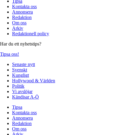
Tipsa
Kontakta oss
Annonsera
Redaktion
Om oss
Arkiv
Redaktionell policy
Har du ett nyhetstips?
Tipsa oss!
Senaste nytt
Svenskt
Kungligt
Hollywood & Världen
Politik
Vi avslöjar
Kändisar A-Ö
Tipsa
Kontakta oss
Annonsera
Redaktion
Om oss
Arkiv