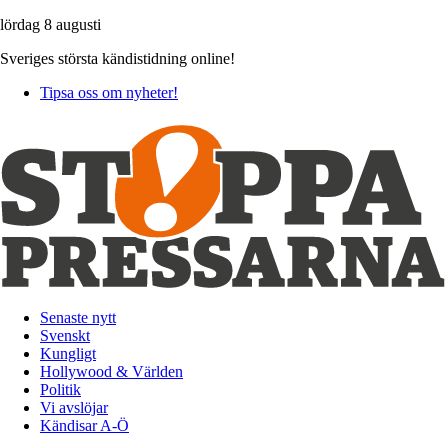
lördag 8 augusti
Sveriges största kändistidning online!
Tipsa oss om nyheter!
Senaste nytt
Svenskt
Kungligt
Hollywood & Världen
Politik
Vi avslöjar
Kändisar A-Ö