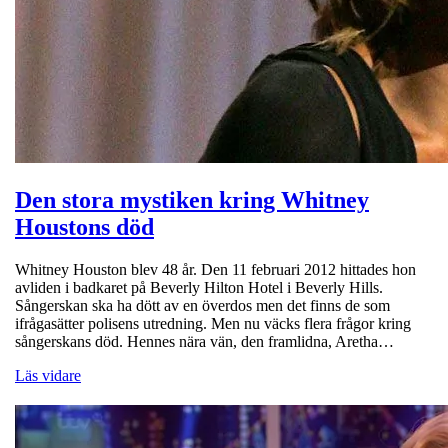
Den stora mystiken kring Whitney
Houstons död
Whitney Houston blev 48 år. Den 11 februari 2012 hittades hon
avliden i badkaret på Beverly Hilton Hotel i Beverly Hills.
Sångerskan ska ha dött av en överdos men det finns de som
ifrågasätter polisens utredning. Men nu väcks flera frågor kring
sångerskans död. Hennes nära vän, den framlidna, Aretha…
Läs vidare