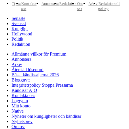
Tipsa
Kontakta
Annonsera
Redaktion
Om
Arkiv
Redaktionell
oss
oss
policy
Senaste
Svenskt
Kungligt
Hollywood
Politik
Redaktion
Allmänna villkor för Premium
Annonsera
Arkiv
Återställ lösenord
Bästa kändissajterna 2026
Bloggnytt
Integritetspolicy Stoppa Pressarna
Kändisar A-Ö
Kontakta oss
Logga in
Mitt konto
Native
Nyheter om kungligheter och kändisar
Nyhetsbrev
Om oss