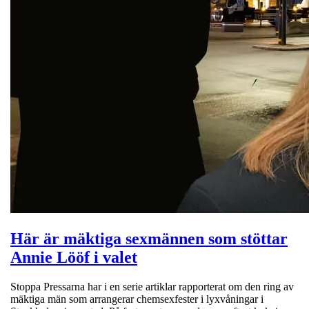
Här är mäktiga sexmännen som stöttar
Annie Lööf i valet
Stoppa Pressarna har i en serie artiklar rapporterat om den ring av
mäktiga män som arrangerar chemsexfester i lyxvåningar i