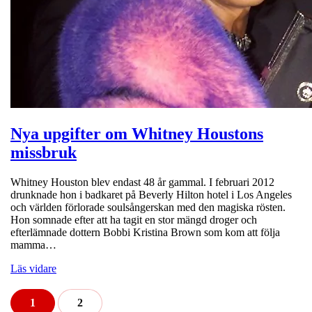
Nya upgifter om Whitney Houstons
missbruk
Whitney Houston blev endast 48 år gammal. I februari 2012
drunknade hon i badkaret på Beverly Hilton hotel i Los Angeles
och världen förlorade soulsångerskan med den magiska rösten.
Hon somnade efter att ha tagit en stor mängd droger och
efterlämnade dottern Bobbi Kristina Brown som kom att följa
mamma…
Läs vidare
1
2