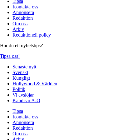
Tipsa
Kontakta oss
Annonsera
Redaktion
Om oss
Arkiv
Redaktionell policy
Har du ett nyhetstips?
Tipsa oss!
Senaste nytt
Svenskt
Kungligt
Hollywood & Världen
Politik
Vi avslöjar
Kändisar A-Ö
Tipsa
Kontakta oss
Annonsera
Redaktion
Om oss
Arkiv