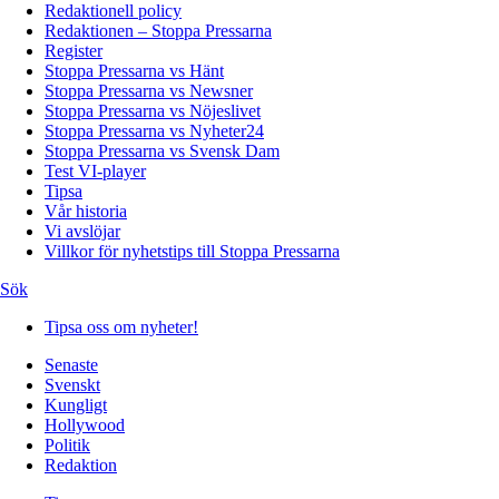
Redaktionell policy
Redaktionen – Stoppa Pressarna
Register
Stoppa Pressarna vs Hänt
Stoppa Pressarna vs Newsner
Stoppa Pressarna vs Nöjeslivet
Stoppa Pressarna vs Nyheter24
Stoppa Pressarna vs Svensk Dam
Test VI-player
Tipsa
Vår historia
Vi avslöjar
Villkor för nyhetstips till Stoppa Pressarna
Sök
Tipsa oss om nyheter!
Senaste
Svenskt
Kungligt
Hollywood
Politik
Redaktion