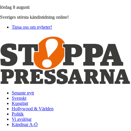
lördag 8 augusti
Sveriges största kändistidning online!
Tipsa oss om nyheter!
Senaste nytt
Svenskt
Kungligt
Hollywood & Världen
Politik
Vi avslöjar
Kändisar A-Ö