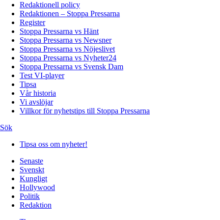
Redaktionell policy
Redaktionen – Stoppa Pressarna
Register
Stoppa Pressarna vs Hänt
Stoppa Pressarna vs Newsner
Stoppa Pressarna vs Nöjeslivet
Stoppa Pressarna vs Nyheter24
Stoppa Pressarna vs Svensk Dam
Test VI-player
Tipsa
Vår historia
Vi avslöjar
Villkor för nyhetstips till Stoppa Pressarna
Sök
Tipsa oss om nyheter!
Senaste
Svenskt
Kungligt
Hollywood
Politik
Redaktion