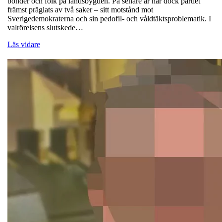
bönder och folk på landsbygden. På senare år har dock partiet
främst präglats av två saker – sitt motstånd mot
Sverigedemokraterna och sin pedofil- och våldtäktsproblematik. I
valrörelsens slutskede…
Läs vidare