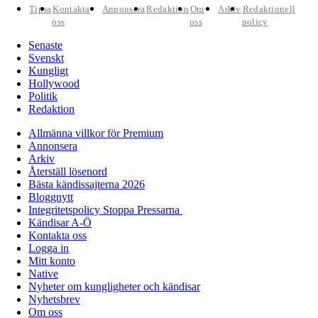
Tipsa
Kontakta
Annonsera
Redaktion
Om
Arkiv
Redaktionell
oss
oss
policy
Senaste
Svenskt
Kungligt
Hollywood
Politik
Redaktion
Allmänna villkor för Premium
Annonsera
Arkiv
Återställ lösenord
Bästa kändissajterna 2026
Bloggnytt
Integritetspolicy Stoppa Pressarna
Kändisar A-Ö
Kontakta oss
Logga in
Mitt konto
Native
Nyheter om kungligheter och kändisar
Nyhetsbrev
Om oss