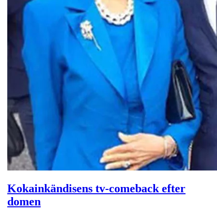
Kokainkändisens tv-comeback efter
domen