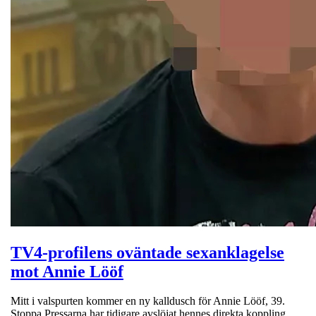
TV4-profilens oväntade sexanklagelse
mot Annie Lööf
Mitt i valspurten kommer en ny kalldusch för Annie Lööf, 39.
Stoppa Pressarna har tidigare avslöjat hennes direkta koppling