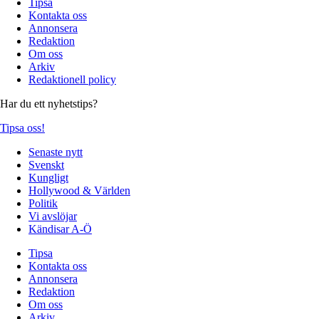
Tipsa
Kontakta oss
Annonsera
Redaktion
Om oss
Arkiv
Redaktionell policy
Har du ett nyhetstips?
Tipsa oss!
Senaste nytt
Svenskt
Kungligt
Hollywood & Världen
Politik
Vi avslöjar
Kändisar A-Ö
Tipsa
Kontakta oss
Annonsera
Redaktion
Om oss
Arkiv