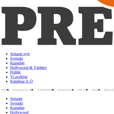
Senaste nytt
Svenskt
Kungligt
Hollywood & Världen
Politik
Vi avslöjar
Kändisar A-Ö
TIPSA
KONTAKTA OSS
ANNONSERA
REDAKTION
OM OSS
ARKIV
REDAK
Senaste
Svenskt
Kungligt
Hollywood