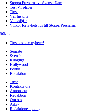
Stoppa Pressarna vs Svensk Dam
Test VI-player
Tipsa
Vår historia
Vi avslöjar
Villkor för nyhetstips till Stoppa Pressarna
Sök
Tipsa oss om nyheter!
Senaste
Svenskt
Kungligt
Hollywood
Politik
Redaktion
Tipsa
Kontakta oss
Annonsera
Redaktion
Om oss
Arkiv
Redaktionell policy