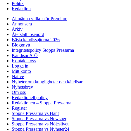
Politik
Redaktion
Allmänna villkor för Premium
Annonsera
Arkiv
Återställ lösenord
Bästa kändissajterna 2026
Bloggnytt
Integritetspolicy Stoppa Pressarna
Kändisar A-Ö
Kontakta oss
Logga in
Mitt konto
Native
Nyheter om kungligheter och kändisar
Nyhetsbrev
Om oss
Redaktionell policy
Redaktionen – Stoppa Pressarna
Register
Stoppa Pressarna vs Hänt
Stoppa Pressarna vs Newsner
Stoppa Pressarna vs Nöjeslivet
Stoppa Pressarna vs Nyheter24