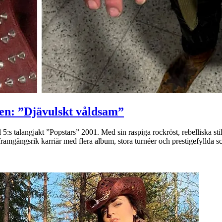
gen: ”Djävulskt våldsam”
s talangjakt ”Popstars” 2001. Med sin raspiga rockröst, rebelliska stil
 framgångsrik karriär med flera album, stora turnéer och prestigefyllda