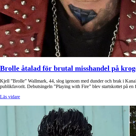
Brolle åtalad för brutal misshandel på kro
Kjell ”Brolle” Wallmark, 44, slog igenom med dunder och brak i Kanal 5:
publikfavorit. Debutsingeln ”Playing with Fire” blev startskottet på en
Läs vidare