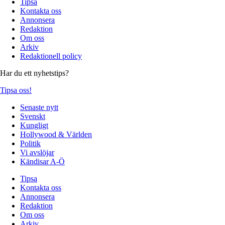
Tipsa
Kontakta oss
Annonsera
Redaktion
Om oss
Arkiv
Redaktionell policy
Har du ett nyhetstips?
Tipsa oss!
Senaste nytt
Svenskt
Kungligt
Hollywood & Världen
Politik
Vi avslöjar
Kändisar A-Ö
Tipsa
Kontakta oss
Annonsera
Redaktion
Om oss
Arkiv