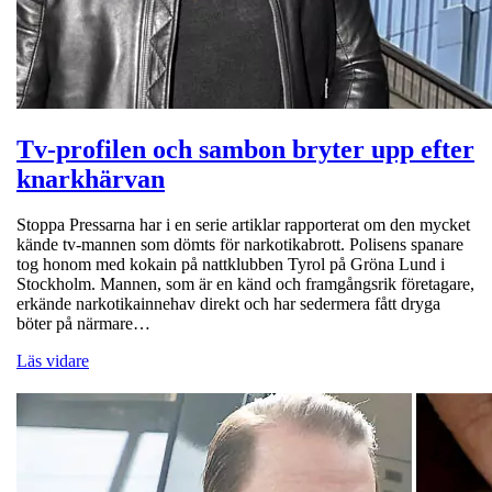
Tv-profilen och sambon bryter upp efter
knarkhärvan
Stoppa Pressarna har i en serie artiklar rapporterat om den mycket
kände tv-mannen som dömts för narkotikabrott. Polisens spanare
tog honom med kokain på nattklubben Tyrol på Gröna Lund i
Stockholm. Mannen, som är en känd och framgångsrik företagare,
erkände narkotikainnehav direkt och har sedermera fått dryga
böter på närmare…
Läs vidare