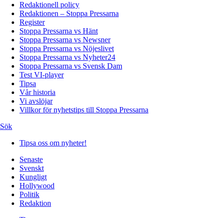
Redaktionell policy
Redaktionen – Stoppa Pressarna
Register
Stoppa Pressarna vs Hänt
Stoppa Pressarna vs Newsner
Stoppa Pressarna vs Nöjeslivet
Stoppa Pressarna vs Nyheter24
Stoppa Pressarna vs Svensk Dam
Test VI-player
Tipsa
Vår historia
Vi avslöjar
Villkor för nyhetstips till Stoppa Pressarna
Sök
Tipsa oss om nyheter!
Senaste
Svenskt
Kungligt
Hollywood
Politik
Redaktion