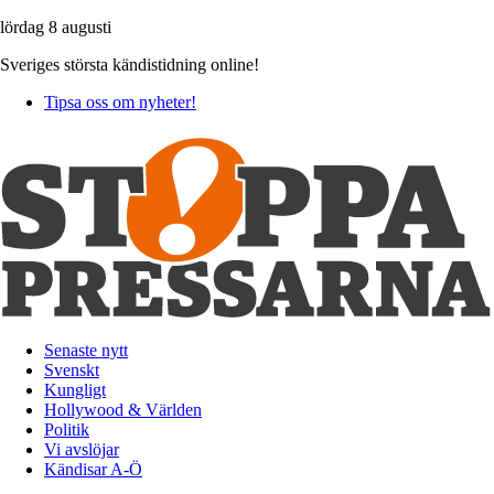
lördag 8 augusti
Sveriges största kändistidning online!
Tipsa oss om nyheter!
Senaste nytt
Svenskt
Kungligt
Hollywood & Världen
Politik
Vi avslöjar
Kändisar A-Ö