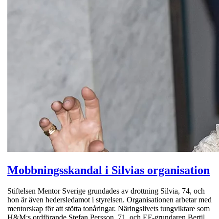
Mobbningsskandal i Silvias organisation
Stiftelsen Mentor Sverige grundades av drottning Silvia, 74, och
hon är även hedersledamot i styrelsen. Organisationen arbetar med
mentorskap för att stötta tonåringar. Näringslivets tungviktare som
H&M:s ordförande Stefan Persson, 71, och EF-grundaren Bertil