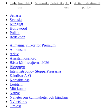
Tipsa
Kontakta
Annonsera
Redaktion
Om
Arkiv
Redaktionell
oss
oss
policy
Senaste
Svenskt
Kungligt
Hollywood
Politik
Redaktion
Allmänna villkor för Premium
Annonsera
Arkiv
Återställ lösenord
Bästa kändissajterna 2026
Bloggnytt
Integritetspolicy Stoppa Pressarna
Kändisar A-Ö
Kontakta oss
Logga in
Mitt konto
Native
Nyheter om kungligheter och kändisar
Nyhetsbrev
Om oss