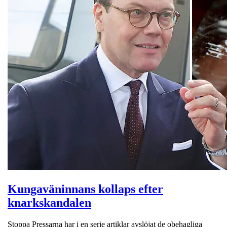
Kungaväninnans kollaps efter
knarkskandalen
Stoppa Pressarna har i en serie artiklar avslöjat de obehagliga