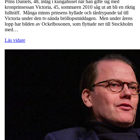
Prins Daniels, 48, intåg i kungahuset när han gifte sig med
kronprinsessan Victoria, 45, sommaren 2010 såg ut att bli en riktig
fullträff. Många minns prinsens hyllade och tårdrypande tal till
Victoria under den tv-sända bröllopsmiddagen. Men under årens
lopp har bilden av Ockelbosonen, som flyttade ner till Stockholm
med…
Läs vidare