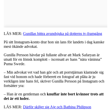
LÄS MER:
Gunillas bittra avundsjuka på dotterns tv-framgång
På sitt Instagram-konto drar hon sin lans för landets i dag kanske
mest ökände advokat.
Gunilla Persson hävdar på fullaste allvar att Mark Safaryan är
utsatt för en lömsk komplott – iscensatt av hans ”nära väninna”
Puma Swede.
– Min advokat vet vad han gör och att porrstjärnan klamrade sig
fast vid honom och hade förberett en fotograf att plåta är ju
verkligen inte hans fel, skriver Gunilla Persson på Instagram och
fortsätter yra:
– Han är en gentleman och
knuffar inte bort kvinnor trots att
det är ett luder.
LÄS MER:
Därför skiljer sig Aje och Bathina Philipson