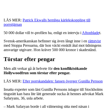
LÄS MER:
Patrick Ekwalls hemliga kärlekskoppling till
porrstjärnan
50 000 dollar vill tv-profilen ha, enligt en intervju i
Aftonblade
t.
Svensk-amerikanskan befinner sig även långt inne i en
rättstvist
med Stoppa Pressarna, där hon väckt enskilt åtal mot tidningens
ansvarige utgivare. Hon kräver 500 000 kronor i skadestånd.
Törstar efter pengar
Men allt verkar gå åt helvete för
den konfliktsökande
Hollywoodfrun som törstar efter pengar.
LÄS MER:
Efter porrskandalen: fansen överger Gunilla Persson
Insatta experter som läst Gunilla Perssons inlagor till Stockholms
tingsrätt kan bara lite lätt generade sucka åt hennes advokat Mark
Safaryans, 36, usla arbete.
– Mark Safaryan borde i all välmening sitta med näsan i