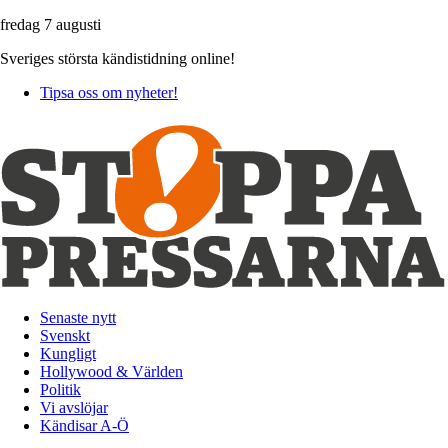
fredag 7 augusti
Sveriges största kändistidning online!
Tipsa oss om nyheter!
Senaste nytt
Svenskt
Kungligt
Hollywood & Världen
Politik
Vi avslöjar
Kändisar A-Ö