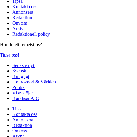
Tipsa
Kontakta oss
Annonsera
Redaktion
Om oss
Arkiv
Redaktionell policy
Har du ett nyhetstips?
Tipsa oss!
Senaste nytt
Svenskt
Kungligt
Hollywood & Världen
Politik
Vi avslöjar
Kändisar A-Ö
Tipsa
Kontakta oss
Annonsera
Redaktion
Om oss
Arkiv