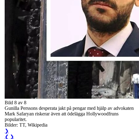
Bild 8 av 8
Gunilla Perssons desperata jakt på pengar med hjälp av advokaten
Mark Safaryan riskerar även att ödelägga Hollywoodfruns
popularitet.
Bilder: TT, Wikipedia
❯
❮
❯