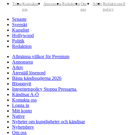
Tipsa
Kontakta
Annonsera
Redaktion
Om
Arkiv
Redaktionell
oss
oss
policy
Senaste
Svenskt
Kungligt
Hollywood
Politik
Redaktion
Allmänna villkor för Premium
Annonsera
Arkiv
Återställ lösenord
Bästa kändissajterna 2026
Bloggnytt
Integritetspolicy Stoppa Pressarna
Kändisar A-Ö
Kontakta oss
Logga in
Mitt konto
Native
Nyheter om kungligheter och kändisar
Nyhetsbrev
Om oss