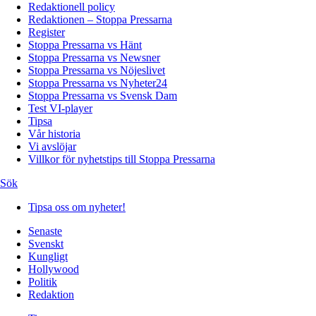
Redaktionell policy
Redaktionen – Stoppa Pressarna
Register
Stoppa Pressarna vs Hänt
Stoppa Pressarna vs Newsner
Stoppa Pressarna vs Nöjeslivet
Stoppa Pressarna vs Nyheter24
Stoppa Pressarna vs Svensk Dam
Test VI-player
Tipsa
Vår historia
Vi avslöjar
Villkor för nyhetstips till Stoppa Pressarna
Sök
Tipsa oss om nyheter!
Senaste
Svenskt
Kungligt
Hollywood
Politik
Redaktion