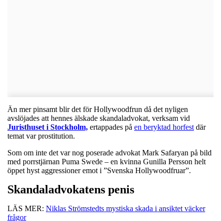
Än mer pinsamt blir det för Hollywoodfrun då det nyligen
avslöjades att hennes älskade skandaladvokat, verksam vid
Juristhuset i Stockholm,
ertappades på
en beryktad horfest
där
temat var prostitution.
Som om inte det var nog poserade advokat Mark Safaryan på bild
med porrstjärnan Puma Swede – en kvinna Gunilla Persson helt
öppet hyst aggressioner emot i ”Svenska Hollywoodfruar”.
Skandaladvokatens penis
LÄS MER:
Niklas Strömstedts mystiska skada i ansiktet väcker
frågor