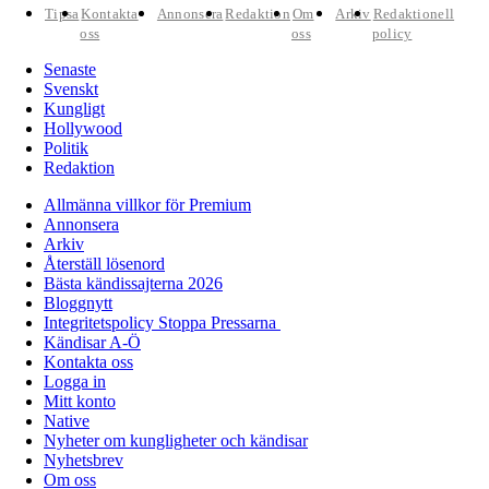
Tipsa
Kontakta
Annonsera
Redaktion
Om
Arkiv
Redaktionell
oss
oss
policy
Senaste
Svenskt
Kungligt
Hollywood
Politik
Redaktion
Allmänna villkor för Premium
Annonsera
Arkiv
Återställ lösenord
Bästa kändissajterna 2026
Bloggnytt
Integritetspolicy Stoppa Pressarna
Kändisar A-Ö
Kontakta oss
Logga in
Mitt konto
Native
Nyheter om kungligheter och kändisar
Nyhetsbrev
Om oss