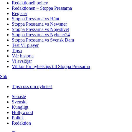
Redaktionell policy
Redaktionen – Stoppa Pressarna
Register
Stoppa Pressarna vs Hänt
Stoppa Pressarna vs Newsner
Stoppa Pressarna vs Nöjeslivet
Stoppa Pressarna vs Nyheter24
Stoppa Pressarna vs Svensk Dam
Test VI-player
Tipsa
Vår historia
Vi avslöjar
Villkor för nyhetstips till Stoppa Pressarna
Sök
Tipsa oss om nyheter!
Senaste
Svenskt
Kungligt
Hollywood
Politik
Redaktion