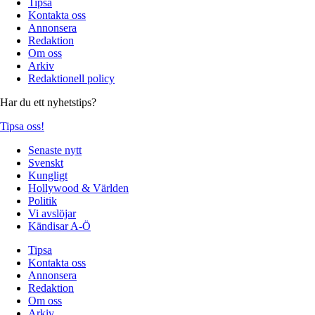
Tipsa
Kontakta oss
Annonsera
Redaktion
Om oss
Arkiv
Redaktionell policy
Har du ett nyhetstips?
Tipsa oss!
Senaste nytt
Svenskt
Kungligt
Hollywood & Världen
Politik
Vi avslöjar
Kändisar A-Ö
Tipsa
Kontakta oss
Annonsera
Redaktion
Om oss
Arkiv