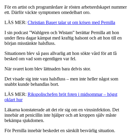
För en artist och programledare är rösten arbetsredskapet nummer
ett. Därför väckte symptomen omedelbart oro.
LÄS MER:
Christian Bauer talar ut om krisen med Pernilla
I sin podcast ”Wahlgren och Wistam” berättar Pernilla att hon
under flera dagar kämpat med kraftig halsont och att hon till en
början misstänkte halsfluss.
Situationen blev så pass allvarlig att hon sökte vård för att få
besked om vad som egentligen var fel.
När svaret kom blev lättnaden bara delvis stor.
Det visade sig inte vara halsfluss – men inte heller något som
snabbt kunde behandlas bort.
LÄS MER:
Rikspolischefen bröt foten i midsommar – högst
oklart hur
Läkarna konstaterade att det rör sig om en virusinfektion. Det
innebär att penicillin inte hjälper och att kroppen själv måste
bekämpa sjukdomen.
För Pernilla innebär beskedet en särskilt besvärlig situation.