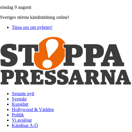
söndag 9 augusti
Sveriges största kändistidning online!
Tipsa oss om nyheter!
Senaste nytt
Svenskt
Kungligt
Hollywood & Världen
Politik
Vi avslöjar
Kändisar A-Ö