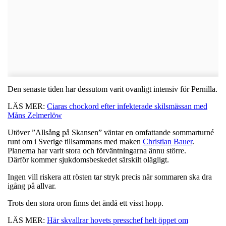
Den senaste tiden har dessutom varit ovanligt intensiv för Pernilla.
LÄS MER:
Ciaras chockord efter infekterade skilsmässan med
Måns Zelmerlöw
Utöver ”Allsång på Skansen” väntar en omfattande sommarturné
runt om i Sverige tillsammans med maken
Christian Bauer
.
Planerna har varit stora och förväntningarna ännu större.
Därför kommer sjukdomsbeskedet särskilt olägligt.
Ingen vill riskera att rösten tar stryk precis när sommaren ska dra
igång på allvar.
Trots den stora oron finns det ändå ett visst hopp.
LÄS MER:
Här skvallrar hovets presschef helt öppet om