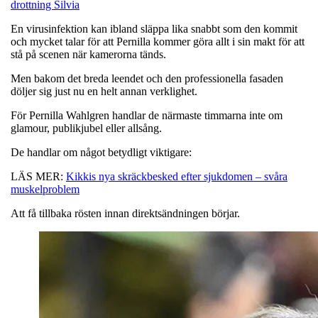
drottning Silvia
En virusinfektion kan ibland släppa lika snabbt som den kommit
och mycket talar för att Pernilla kommer göra allt i sin makt för att
stå på scenen när kamerorna tänds.
Men bakom det breda leendet och den professionella fasaden
döljer sig just nu en helt annan verklighet.
För Pernilla Wahlgren handlar de närmaste timmarna inte om
glamour, publikjubel eller allsång.
De handlar om något betydligt viktigare:
LÄS MER:
Kikkis nya skräckbesked efter sjukdomen – svåra
muskelproblem
Att få tillbaka rösten innan direktsändningen börjar.