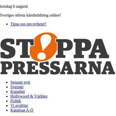
torsdag 6 augusti
Sveriges största kändistidning online!
Tipsa oss om nyheter!
Senaste nytt
Svenskt
Kungligt
Hollywood & Världen
Politik
Vi avslöjar
Kändisar A-Ö