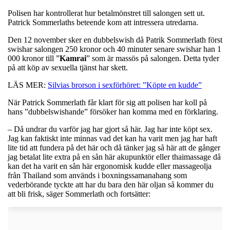
Polisen har kontrollerat hur betalmönstret till salongen sett ut.
Patrick Sommerlaths beteende kom att intressera utredarna.
Den 12 november sker en dubbelswish då Patrik Sommerlath först
swishar salongen 250 kronor och 40 minuter senare swishar han 1
000 kronor till ”
Kamrai
” som är massös på salongen. Detta tyder
på att köp av sexuella tjänst har skett.
LÄS MER:
Silvias brorson i sexförhöret: ”Köpte en kudde”
När Patrick Sommerlath får klart för sig att polisen har koll på
hans ”dubbelswishande” försöker han komma med en förklaring.
– Då undrar du varför jag har gjort så här. Jag har inte köpt sex.
Jag kan faktiskt inte minnas vad det kan ha varit men jag har haft
lite tid att fundera på det här och då tänker jag så här att de gånger
jag betalat lite extra på en sån här akupunktör eller thaimassage då
kan det ha varit en sån här ergonomisk kudde eller massageolja
från Thailand som används i boxningssamanahang som
vederbörande tyckte att har du bara den här oljan så kommer du
att bli frisk, säger Sommerlath och fortsätter: