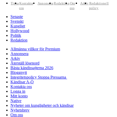
Tipsa
Kontakta
Annonsera
Redaktion
Om
Arkiv
Redaktionell
oss
oss
policy
Senaste
Svenskt
Kungligt
Hollywood
Politik
Redaktion
Allmänna villkor för Premium
Annonsera
Arkiv
Återställ lösenord
Bästa kändissajterna 2026
Bloggnytt
Integritetspolicy Stoppa Pressarna
Kändisar A-Ö
Kontakta oss
Logga in
Mitt konto
Native
Nyheter om kungligheter och kändisar
Nyhetsbrev
Om oss