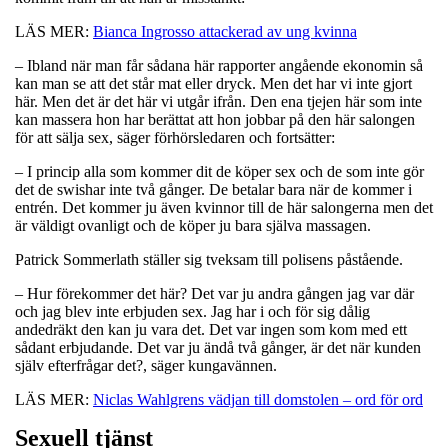
LÄS MER:
Bianca Ingrosso attackerad av ung kvinna
– Ibland när man får sådana här rapporter angående ekonomin så
kan man se att det står mat eller dryck. Men det har vi inte gjort
här. Men det är det här vi utgår ifrån. Den ena tjejen här som inte
kan massera hon har berättat att hon jobbar på den här salongen
för att sälja sex, säger förhörsledaren och fortsätter:
– I princip alla som kommer dit de köper sex och de som inte gör
det de swishar inte två gånger. De betalar bara när de kommer i
entrén. Det kommer ju även kvinnor till de här salongerna men det
är väldigt ovanligt och de köper ju bara själva massagen.
Patrick Sommerlath ställer sig tveksam till polisens påstående.
– Hur förekommer det här? Det var ju andra gången jag var där
och jag blev inte erbjuden sex. Jag har i och för sig dålig
andedräkt den kan ju vara det. Det var ingen som kom med ett
sådant erbjudande. Det var ju ändå två gånger, är det när kunden
själv efterfrågar det?, säger kungavännen.
LÄS MER:
Niclas Wahlgrens vädjan till domstolen – ord för ord
Sexuell tjänst