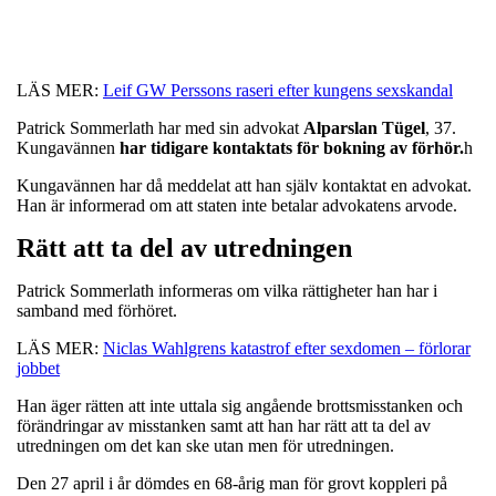
LÄS MER:
Leif GW Perssons raseri efter kungens sexskandal
Patrick Sommerlath har med sin advokat
Alparslan
Tügel
, 37.
Kungavännen
har tidigare kontaktats för bokning av förhör.
h
Kungavännen har då meddelat att han själv kontaktat en advokat.
Han är informerad om att staten inte betalar advokatens arvode.
Rätt att ta del av utredningen
Patrick Sommerlath informeras om vilka rättigheter han har i
samband med förhöret.
LÄS MER:
Niclas Wahlgrens katastrof efter sexdomen – förlorar
jobbet
Han äger rätten att inte uttala sig angående brottsmisstanken och
förändringar av misstanken samt att han har rätt att ta del av
utredningen om det kan ske utan men för utredningen.
Den 27 april i år dömdes en 68-årig man för grovt koppleri på