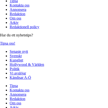
Tipsa
Kontakta oss
Annonsera
Redaktion
Om oss
Arkiv
Redaktionell policy
Har du ett nyhetstips?
Tipsa oss!
Senaste nytt
Svenskt
Kungligt
Hollywood & Världen
Politik
Vi avslöjar
Kändisar A-Ö
Tipsa
Kontakta oss
Annonsera
Redaktion
Om oss
Arkiv