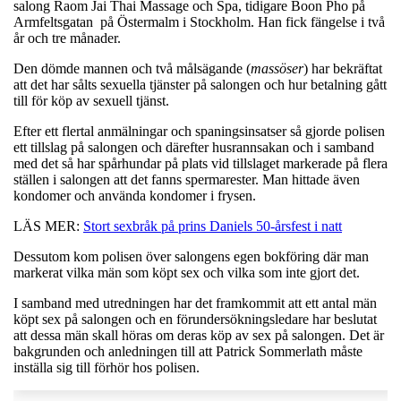
salong Raom Jai Thai Massage och Spa, tidigare Boon Pho på
Armfeltsgatan på Östermalm i Stockholm. Han fick fängelse i två
år och tre månader.
Den dömde mannen och två målsägande (
massöser
) har bekräftat
att det har sålts sexuella tjänster på salongen och hur betalning gått
till för köp av sexuell tjänst.
Efter ett flertal anmälningar och spaningsinsatser så gjorde polisen
ett tillslag på salongen och därefter husrannsakan och i samband
med det så har spårhundar på plats vid tillslaget markerade på flera
ställen i salongen att det fanns spermarester. Man hittade även
kondomer och använda kondomer i frysen.
LÄS MER:
Stort sexbråk på prins Daniels 50-årsfest i natt
Dessutom kom polisen över salongens egen bokföring där man
markerat vilka män som köpt sex och vilka som inte gjort det.
I samband med utredningen har det framkommit att ett antal män
köpt sex på salongen och en förundersökningsledare har beslutat
att dessa män skall höras om deras köp av sex på salongen. Det är
bakgrunden och anledningen till att Patrick Sommerlath måste
inställa sig till förhör hos polisen.