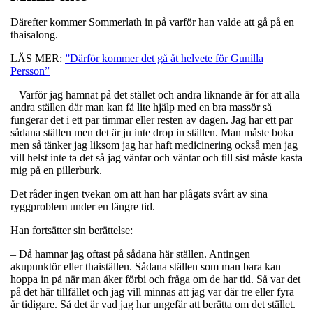
Därefter kommer Sommerlath in på varför han valde att gå på en
thaisalong.
LÄS MER:
”Därför kommer det gå åt helvete för Gunilla
Persson”
– Varför jag hamnat på det stället och andra liknande är för att alla
andra ställen där man kan få lite hjälp med en bra massör så
fungerar det i ett par timmar eller resten av dagen. Jag har ett par
sådana ställen men det är ju inte drop in ställen. Man måste boka
men så tänker jag liksom jag har haft medicinering också men jag
vill helst inte ta det så jag väntar och väntar och till sist måste kasta
mig på en pillerburk.
Det råder ingen tvekan om att han har plågats svårt av sina
ryggproblem under en längre tid.
Han fortsätter sin berättelse:
– Då hamnar jag oftast på sådana här ställen. Antingen
akupunktör eller thaiställen. Sådana ställen som man bara kan
hoppa in på när man åker förbi och fråga om de har tid. Så var det
på det här tillfället och jag vill minnas att jag var där tre eller fyra
år tidigare. Så det är vad jag har ungefär att berätta om det stället.