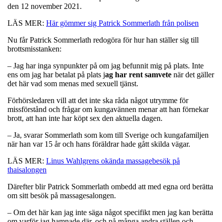
den 12 november 2021.
LÄS MER:
Här gömmer sig Patrick Sommerlath från polisen
Nu får Patrick Sommerlath redogöra för hur han ställer sig till
brottsmisstanken:
– Jag har inga synpunkter på om jag befunnit mig på plats. Inte
ens om jag har betalat på plats j
ag har rent samvete
när det gäller
det här vad som menas med sexuell tjänst.
Förhörsledaren vill att det inte ska råda något utrymme för
missförstånd och frågar om kungavännen menar att han förnekar
brott, att han inte har köpt sex den aktuella dagen.
– Ja, svarar Sommerlath som kom till Sverige och kungafamiljen
när han var 15 år och hans föräldrar hade gått skilda vägar.
LÄS MER:
Linus Wahlgrens okända massagebesök på
thaisalongen
Därefter blir Patrick Sommerlath ombedd att med egna ord berätta
om sitt besök på massagesalongen.
– Om det här kan jag inte säga något specifikt men jag kan berätta
om varför jag hamnade där, och på många andra ställen och