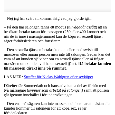
– Nej jag har svårt att komma ihåg vad jag gjorde igår.
– På den här salongen fanns ett modus (
tillvägagångssätt
) att en
besökare betalar taxan för massagen (250 eller 400 kronor) och
när de är inne i massagerummet kan de köpa en sexuell tjänst,
säger förhörsledaren och fortsätter:
– Den sexuella tjänsten betalas kontant eller med swish till
massösen eller annan person men inte till salongen. Sedan kan det
vara så att kunden själv ber om en sexuell tjänst eller så frågar
massösen om kunden vill ha en sexuell tjänst.
Då betalar kunden
till massösen direkt inne på rummet.
LÄS MER:
Straffet för Niclas Wahlgren efter sexköpet
Därefter får Sommerlath och hans advokat ta del av förhör med
två målsägare (
kvinnor som arbetat på salongen)
samt att polisen
går igenom innehållet i förundersökningen.
– Den ena målsägaren kan inte massera och berättar att nästan alla
kunder kommer till salongen för att köpa sex, säger
förhörsledaren.