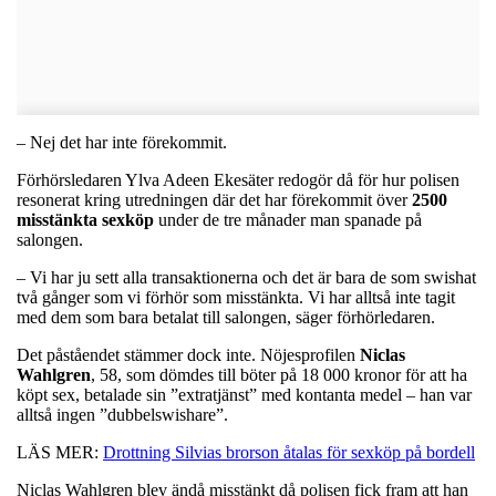
– Nej det har inte förekommit.
Förhörsledaren Ylva Adeen Ekesäter redogör då för hur polisen
resonerat kring utredningen där det har förekommit över
2500
misstänkta sexköp
under de tre månader man spanade på
salongen.
– Vi har ju sett alla transaktionerna och det är bara de som swishat
två gånger som vi förhör som misstänkta. Vi har alltså inte tagit
med dem som bara betalat till salongen, säger förhörledaren.
Det påståendet stämmer dock inte. Nöjesprofilen
Niclas
Wahlgren
, 58, som dömdes till böter på 18 000 kronor för att ha
köpt sex, betalade sin ”extratjänst” med kontanta medel – han var
alltså ingen ”dubbelswishare”.
LÄS MER:
Drottning Silvias brorson åtalas för sexköp på bordell
Niclas Wahlgren blev ändå misstänkt då polisen fick fram att han