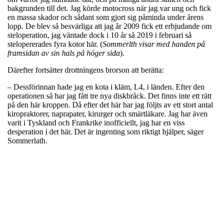
bakgrunden till det. Jag körde motocross när jag var ung och fick
en massa skador och sådant som gjort sig påminda under årens
lopp. De blev så besvärliga att jag år 2009 fick ett erbjudande om
steloperation, jag väntade dock i 10 år så 2019 i februari så
stelopererades fyra kotor här. (
Sommerlth visar med handen på
framsidan av sin hals på höger sida
).
Därefter fortsätter drottningens brorson att berätta:
– Dessförinnan hade jag en kota i kläm, L4, i länden. Efter den
operationen så har jag fått tre nya diskbråck. Det finns inte ett rätt
på den här kroppen. Då efter det här har jag följts av ett stort antal
kiropraktorer, naprapater, kirurger och smärtläkare. Jag har även
varit i Tyskland och Frankrike inofficiellt, jag har en viss
desperation i det här. Det är ingenting som riktigt hjälper, säger
Sommerlath.