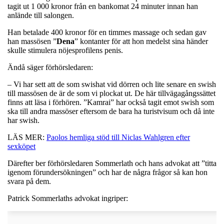
tagit ut 1 000 kronor från en bankomat 24 minuter innan han
anlände till salongen.
Han betalade 400 kronor för en timmes massage och sedan gav
han massösen ”
Dena
” kontanter för att hon medelst sina händer
skulle stimulera nöjesprofilens penis.
Ändå säger förhörsledaren:
– Vi har sett att de som swishat vid dörren och lite senare en swish
till massösen de är de som vi plockat ut. De här tillvägagångssättet
finns att läsa i förhören. ”Kamrai” har också tagit emot swish som
ska till andra massöser eftersom de bara ha turistvisum och då inte
har swish.
LÄS MER:
Paolos hemliga stöd till Niclas Wahlgren efter
sexköpet
Därefter ber förhörsledaren Sommerlath och hans advokat att ”titta
igenom förundersökningen” och har de några frågor så kan hon
svara på dem.
Patrick Sommerlaths advokat ingriper: