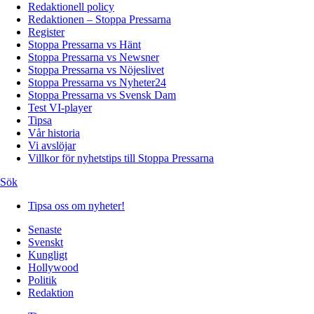
Redaktionell policy
Redaktionen – Stoppa Pressarna
Register
Stoppa Pressarna vs Hänt
Stoppa Pressarna vs Newsner
Stoppa Pressarna vs Nöjeslivet
Stoppa Pressarna vs Nyheter24
Stoppa Pressarna vs Svensk Dam
Test VI-player
Tipsa
Vår historia
Vi avslöjar
Villkor för nyhetstips till Stoppa Pressarna
Sök
Tipsa oss om nyheter!
Senaste
Svenskt
Kungligt
Hollywood
Politik
Redaktion