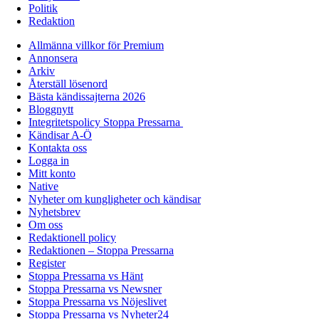
Politik
Redaktion
Allmänna villkor för Premium
Annonsera
Arkiv
Återställ lösenord
Bästa kändissajterna 2026
Bloggnytt
Integritetspolicy Stoppa Pressarna
Kändisar A-Ö
Kontakta oss
Logga in
Mitt konto
Native
Nyheter om kungligheter och kändisar
Nyhetsbrev
Om oss
Redaktionell policy
Redaktionen – Stoppa Pressarna
Register
Stoppa Pressarna vs Hänt
Stoppa Pressarna vs Newsner
Stoppa Pressarna vs Nöjeslivet
Stoppa Pressarna vs Nyheter24