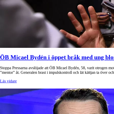
ÖB Micael Bydén i öppet bråk med ung blo
Stoppa Pressarna avslöjade att ÖB Micael Bydén, 58, varit otrogen mot 
”mentor” åt. Generalen brast i impulskontroll och lät kättjan ta över 
Läs vidare