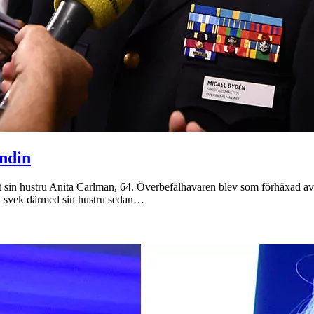
ndin
sin hustru Anita Carlman, 64. Överbefälhavaren blev som förhäxad av po
och svek därmed sin hustru sedan…