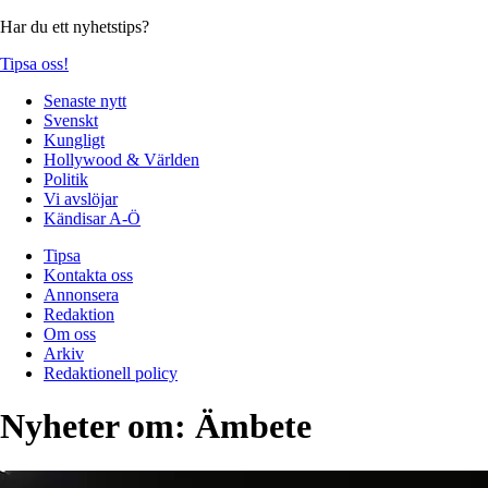
Har du ett nyhetstips?
Tipsa oss!
Senaste nytt
Svenskt
Kungligt
Hollywood & Världen
Politik
Vi avslöjar
Kändisar A-Ö
Tipsa
Kontakta oss
Annonsera
Redaktion
Om oss
Arkiv
Redaktionell policy
Nyheter om:
Ämbete