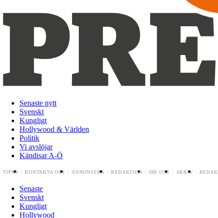
Senaste nytt
Svenskt
Kungligt
Hollywood & Världen
Politik
Vi avslöjar
Kändisar A-Ö
TIPSA
KONTAKTA OSS
ANNONSERA
REDAKTION
OM OSS
ARKIV
REDAK
Senaste
Svenskt
Kungligt
Hollywood