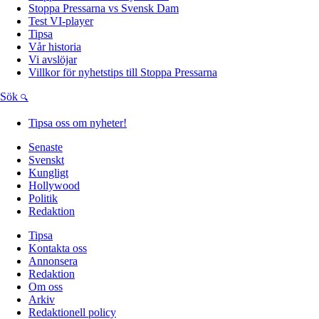
Stoppa Pressarna vs Svensk Dam
Test VI-player
Tipsa
Vår historia
Vi avslöjar
Villkor för nyhetstips till Stoppa Pressarna
Sök
Tipsa oss om nyheter!
Senaste
Svenskt
Kungligt
Hollywood
Politik
Redaktion
Tipsa
Kontakta oss
Annonsera
Redaktion
Om oss
Arkiv
Redaktionell policy