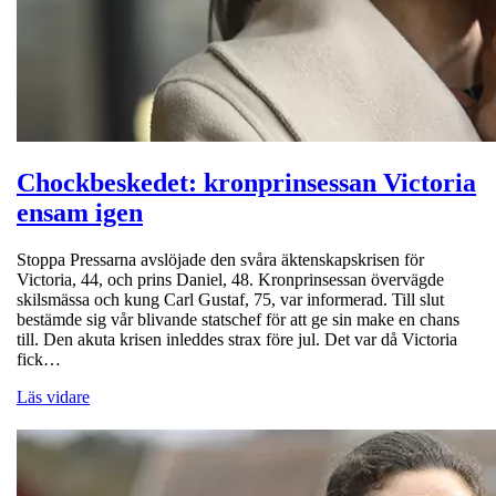
Chockbeskedet: kronprinsessan Victoria
ensam igen
Stoppa Pressarna avslöjade den svåra äktenskapskrisen för
Victoria, 44, och prins Daniel, 48. Kronprinsessan övervägde
skilsmässa och kung Carl Gustaf, 75, var informerad. Till slut
bestämde sig vår blivande statschef för att ge sin make en chans
till. Den akuta krisen inleddes strax före jul. Det var då Victoria
fick…
Läs vidare