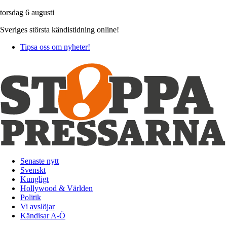
torsdag 6 augusti
Sveriges största kändistidning online!
Tipsa oss om nyheter!
Senaste nytt
Svenskt
Kungligt
Hollywood & Världen
Politik
Vi avslöjar
Kändisar A-Ö