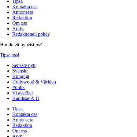
Tipsa
Kontakta oss
Annonsera
Redaktion
Om oss
Arkiv
Redaktionell policy
Har du ett nyhetstips?
Tipsa oss!
Senaste nytt
Svenskt
Kungligt
Hollywood & Världen
Politik
Vi avslöjar
Kändisar A-Ö
Tipsa
Kontakta oss
Annonsera
Redaktion
Om oss
Arkiv