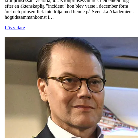
kronprinsessan Victoria, 45. Kronprinsessan fick helt enkelt nog
efter en äktenskaplig ”incident” hon blev varse i december förra
året och prinsen fick inte följa med henne på Svenska Akademiens
högtidssammankomst i…
Läs vidare