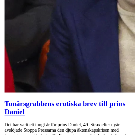
Tonårsgrabbens erotiska brev till prins
Daniel
Det har varit ett tungt år för prins Daniel, 49. Strax efter nyår
avslöjade Stoppa Pressarna den djupa äktenskapskrisen med