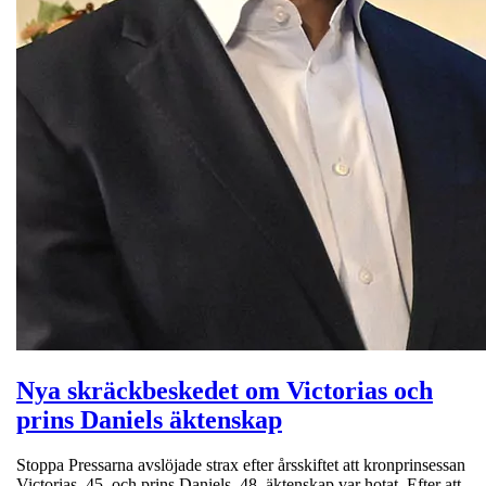
Nya skräckbeskedet om Victorias och
prins Daniels äktenskap
Stoppa Pressarna avslöjade strax efter årsskiftet att kronprinsessan
Victorias, 45, och prins Daniels, 48, äktenskap var hotat. Efter att