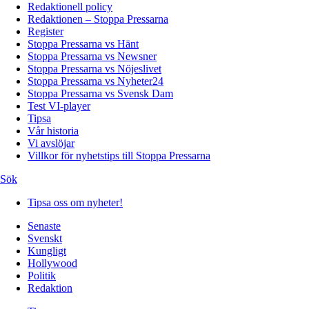
Redaktionell policy
Redaktionen – Stoppa Pressarna
Register
Stoppa Pressarna vs Hänt
Stoppa Pressarna vs Newsner
Stoppa Pressarna vs Nöjeslivet
Stoppa Pressarna vs Nyheter24
Stoppa Pressarna vs Svensk Dam
Test VI-player
Tipsa
Vår historia
Vi avslöjar
Villkor för nyhetstips till Stoppa Pressarna
Sök
Tipsa oss om nyheter!
Senaste
Svenskt
Kungligt
Hollywood
Politik
Redaktion