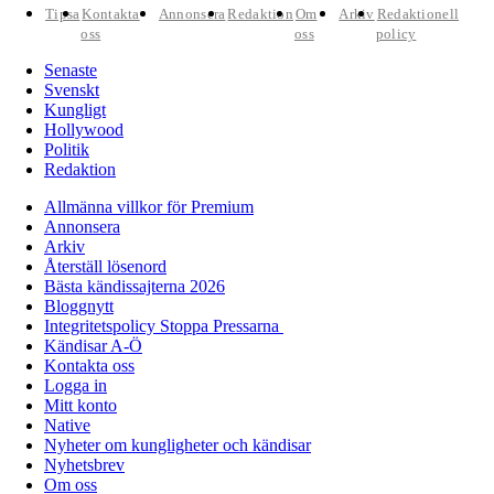
Tipsa
Kontakta
Annonsera
Redaktion
Om
Arkiv
Redaktionell
oss
oss
policy
Senaste
Svenskt
Kungligt
Hollywood
Politik
Redaktion
Allmänna villkor för Premium
Annonsera
Arkiv
Återställ lösenord
Bästa kändissajterna 2026
Bloggnytt
Integritetspolicy Stoppa Pressarna
Kändisar A-Ö
Kontakta oss
Logga in
Mitt konto
Native
Nyheter om kungligheter och kändisar
Nyhetsbrev
Om oss