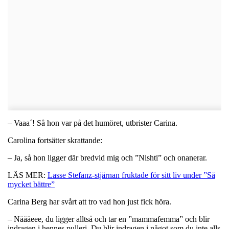
– Vaaa´! Så hon var på det humöret, utbrister Carina.
Carolina fortsätter skrattande:
– Ja, så hon ligger där bredvid mig och ”Nishti” och onanerar.
LÄS MER:
Lasse Stefanz-stjärnan fruktade för sitt liv under ”Så
mycket bättre”
Carina Berg har svårt att tro vad hon just fick höra.
– Näääeee, du ligger alltså och tar en ”mammafemma” och blir
indragen i hennes pulleri. Du blir indragen i något som du inte alls