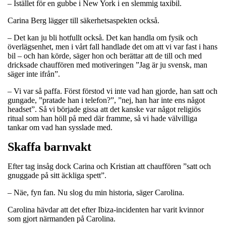
– Istället för en gubbe i New York i en slemmig taxibil.
Carina Berg lägger till säkerhetsaspekten också.
– Det kan ju bli hotfullt också. Det kan handla om fysik och
överlägsenhet, men i vårt fall handlade det om att vi var fast i hans
bil – och han körde, säger hon och berättar att de till och med
dricksade chauffören med motiveringen ”Jag är ju svensk, man
säger inte ifrån”.
– Vi var så paffa. Först förstod vi inte vad han gjorde, han satt och
gungade, ”pratade han i telefon?”, ”nej, han har inte ens något
headset”. Så vi började gissa att det kanske var något religiös
ritual som han höll på med där framme, så vi hade välvilliga
tankar om vad han sysslade med.
Skaffa barnvakt
Efter tag insåg dock Carina och Kristian att chauffören ”satt och
gnuggade på sitt äckliga spett”.
– Näe, fyn fan. Nu slog du min historia, säger Carolina.
Carolina hävdar att det efter Ibiza-incidenten har varit kvinnor
som gjort närmanden på Carolina.