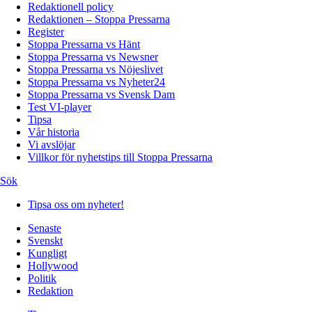
Redaktionell policy
Redaktionen – Stoppa Pressarna
Register
Stoppa Pressarna vs Hänt
Stoppa Pressarna vs Newsner
Stoppa Pressarna vs Nöjeslivet
Stoppa Pressarna vs Nyheter24
Stoppa Pressarna vs Svensk Dam
Test VI-player
Tipsa
Vår historia
Vi avslöjar
Villkor för nyhetstips till Stoppa Pressarna
Sök
Tipsa oss om nyheter!
Senaste
Svenskt
Kungligt
Hollywood
Politik
Redaktion