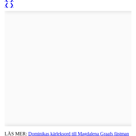
❮
❯
LÄS MER:
Dominikas kärleksord till Magdalena Graafs fästman