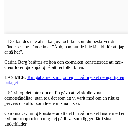
– Det kändes inte alls lika ljuvt och kul som du beskriver din
händelse. Jag kände inte: ”Åhh, han kunde inte låta bli för att jag
är så het”.
Carina Berg berättar att hon och ex-maken konstaterade att taxi-
chauffören gick igång på att ha folk i bilen.
LÄS MER:
Kungabarnens miljonregn – så mycket pengar tjänar
bolaget
– Så vi tog det inte som en fin gåva att vi skulle vara
oemotståndliga, utan tog det som att vi varit med om en riktigt
pervers chaufför som levde ut sina lustar.
Carolina Gynning konstaterar att det blir så mycket finare med en
kvinnokropp och en ung tjej på Ibiza som ligger där i sina
underkläder.