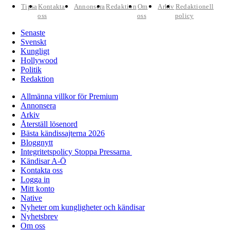
Tipsa
Kontakta
Annonsera
Redaktion
Om
Arkiv
Redaktionell
oss
oss
policy
Senaste
Svenskt
Kungligt
Hollywood
Politik
Redaktion
Allmänna villkor för Premium
Annonsera
Arkiv
Återställ lösenord
Bästa kändissajterna 2026
Bloggnytt
Integritetspolicy Stoppa Pressarna
Kändisar A-Ö
Kontakta oss
Logga in
Mitt konto
Native
Nyheter om kungligheter och kändisar
Nyhetsbrev
Om oss