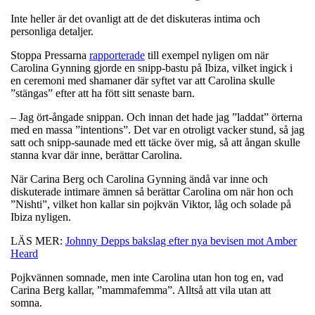
Inte heller är det ovanligt att de det diskuteras intima och
personliga detaljer.
Stoppa Pressarna
rapporterade
till exempel nyligen om när
Carolina Gynning gjorde en snipp-bastu på Ibiza, vilket ingick i
en ceremoni med shamaner där syftet var att Carolina skulle
”stängas” efter att ha fött sitt senaste barn.
– Jag ört-ångade snippan. Och innan det hade jag ”laddat” örterna
med en massa ”intentions”. Det var en otroligt vacker stund, så jag
satt och snipp-saunade med ett täcke över mig, så att ångan skulle
stanna kvar där inne, berättar Carolina.
När Carina Berg och Carolina Gynning ändå var inne och
diskuterade intimare ämnen så berättar Carolina om när hon och
”Nishti”, vilket hon kallar sin pojkvän Viktor, låg och solade på
Ibiza nyligen.
LÄS MER:
Johnny Depps bakslag efter nya bevisen mot Amber
Heard
Pojkvännen somnade, men inte Carolina utan hon tog en, vad
Carina Berg kallar, ”mammafemma”. Alltså att vila utan att
somna.