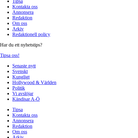
Tipsa
Kontakta oss
Annonsera
Redaktion
Om oss
Arkiv
Redaktionell policy
Har du ett nyhetstips?
Tipsa oss!
Senaste nytt
Svenskt
Kungligt
Hollywood & Världen
Politik
Vi avslöjar
Kändisar A-Ö
Tipsa
Kontakta oss
Annonsera
Redaktion
Om oss
Arkiv