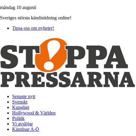
måndag 10 augusti
Sveriges största kändistidning online!
Tipsa oss om nyheter!
Senaste nytt
Svenskt
Kungligt
Hollywood & Världen
Politik
Vi avslöjar
Kändisar A-Ö