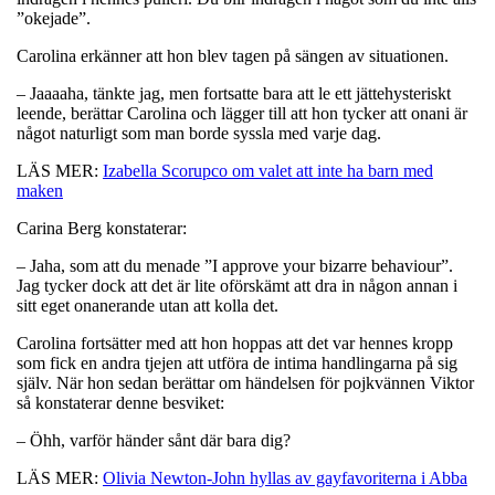
”okejade”.
Carolina erkänner att hon blev tagen på sängen av situationen.
– Jaaaaha, tänkte jag, men fortsatte bara att le ett jättehysteriskt
leende, berättar Carolina och lägger till att hon tycker att onani är
något naturligt som man borde syssla med varje dag.
LÄS MER:
Izabella Scorupco om valet att inte ha barn med
maken
Carina Berg konstaterar:
– Jaha, som att du menade ”I approve your bizarre behaviour”.
Jag tycker dock att det är lite oförskämt att dra in någon annan i
sitt eget onanerande utan att kolla det.
Carolina fortsätter med att hon hoppas att det var hennes kropp
som fick en andra tjejen att utföra de intima handlingarna på sig
själv. När hon sedan berättar om händelsen för pojkvännen Viktor
så konstaterar denne besviket:
– Öhh, varför händer sånt där bara dig?
LÄS MER:
Olivia Newton-John hyllas av gayfavoriterna i Abba