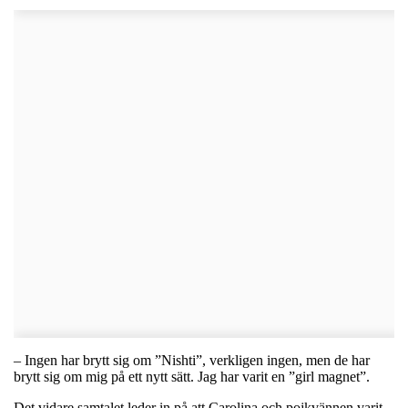
– Ingen har brytt sig om ”Nishti”, verkligen ingen, men de har
brytt sig om mig på ett nytt sätt. Jag har varit en ”girl magnet”.
Det vidare samtalet leder in på att Carolina och pojkvännen varit