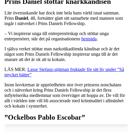
Prins Daniel stöttar knarkkändisen
Lite överraskande har dock inte hela hans värld rasat samman.
Prins
Daniel
, 48, fortsätter glatt sitt samarbete med mannen som
ingår i nätverket i Prins Daniels Fellowship.
– Vi inspirerar unga till entreprenörskap och stöttar unga
entreprenörer, står det på organisationens
hemsida
.
I själva verket stöttar man narkotikadömda kändisar och är det
något som Prins Daniels Fellowship inspirerar unga till är det
snarare att det är ok att ta kokain.
LÄS MER:
Lasse Stefanz-stjärnan fruktade för sitt liv under ”Så
mycket bättre”
Inom hovkretsar är upprördheten stor över prinsens nonchalans
och i nätverket kring Prins Daniels Fellowship är det flera
inflytelserika medlemmar som överväger att hoppa av. De vill för
allt i världen inte vill bli associerade med kriminalitet i allmänhet
och kokain i synnerhet.
”Ockelbos Pablo Escobar”