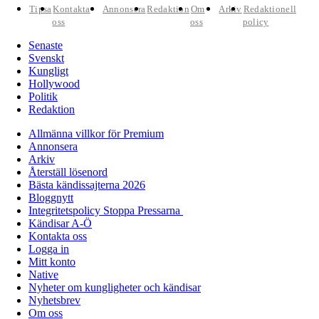
Tipsa
Kontakta
Annonsera
Redaktion
Om
Arkiv
Redaktionell
oss
oss
policy
Senaste
Svenskt
Kungligt
Hollywood
Politik
Redaktion
Allmänna villkor för Premium
Annonsera
Arkiv
Återställ lösenord
Bästa kändissajterna 2026
Bloggnytt
Integritetspolicy Stoppa Pressarna
Kändisar A-Ö
Kontakta oss
Logga in
Mitt konto
Native
Nyheter om kungligheter och kändisar
Nyhetsbrev
Om oss