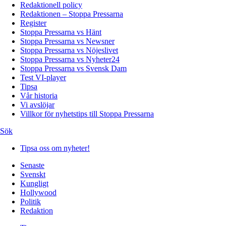
Redaktionell policy
Redaktionen – Stoppa Pressarna
Register
Stoppa Pressarna vs Hänt
Stoppa Pressarna vs Newsner
Stoppa Pressarna vs Nöjeslivet
Stoppa Pressarna vs Nyheter24
Stoppa Pressarna vs Svensk Dam
Test VI-player
Tipsa
Vår historia
Vi avslöjar
Villkor för nyhetstips till Stoppa Pressarna
Sök
Tipsa oss om nyheter!
Senaste
Svenskt
Kungligt
Hollywood
Politik
Redaktion