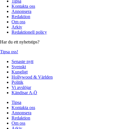
Tipsa
Kontakta oss
Annonsera
Redaktion
Om oss
Arkiv
Redaktionell policy
Har du ett nyhetstips?
Tipsa oss!
Senaste nytt
Svenskt
Kungligt
Hollywood & Världen
Politik
Vi avslöjar
Kändisar A-Ö
Tipsa
Kontakta oss
Annonsera
Redaktion
Om oss
Arkiv