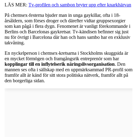
LÄS MER:
Tv-profilen och sambon bryter upp efter knarkhärvan
På chemsex-festerna bjuder man in unga gaykillar, ofta i 18-
årsåldern, som förses droger och därefter vidtar gruppsexorgier
som kan pågå i flera dygn. Fenomenet är vanligt förekommande i
Berlins och Barcelonas gaykretsar. Tv-kändisen befinner sig just
nu för övrigt i Barcelona där han och hans sambo har en exklusiv
takvåning.
En nyckelperson i chemsex-kretsarna i Stockholms skuggsida är
en mycket förmögen och framgångsrik entreprenör som har
kopplingar till en inflytelserik näringslivsorganisation
. Den
mannen ses ofta i sällskap med en uppmärksammad PR-profil som
framför allt är känd för sitt stora politiska nätverk, framför allt på
den borgerliga sidan.