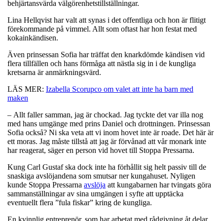
behjärtansvärda välgörenhetstillställningar.
Lina Hellqvist har valt att synas i det offentliga och hon är flitigt
förekommande på vimmel. Allt som oftast har hon festat med
kokainkändisen.
Även prinsessan Sofia har träffat den knarkdömde kändisen vid
flera tillfällen och hans förmåga att nästla sig in i de kungliga
kretsarna är anmärkningsvärd.
LÄS MER:
Izabella Scorupco om valet att inte ha barn med
maken
– Allt faller samman, jag är chockad. Jag tyckte det var illa nog
med hans umgänge med prins Daniel och drottningen. Prinsessan
Sofia också? Ni ska veta att vi inom hovet inte är roade. Det här är
ett moras. Jag måste tillstå att jag är förvånad att vår monark inte
har reagerat, säger en person vid hovet till Stoppa Pressarna.
Kung Carl Gustaf ska dock inte ha förhållit sig helt passiv till de
snaskiga avslöjandena som smutsar ner kungahuset. Nyligen
kunde Stoppa Pressarna
avslöja
att kungabarnen har tvingats göra
sammanställningar av sina umgängen i syfte att upptäcka
eventuellt flera ”fula fiskar” kring de kungliga.
En kvinnlig entreprenör, som har arbetat med rådgivning åt delar