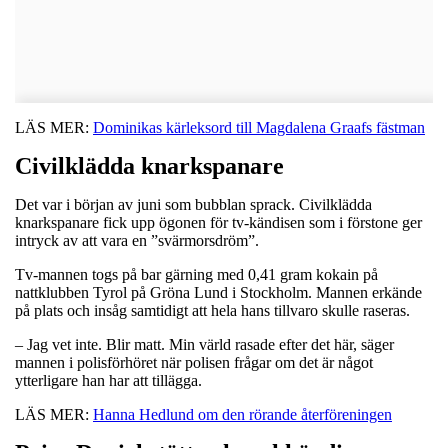
LÄS MER:
Dominikas kärleksord till Magdalena Graafs fästman
Civilklädda knarkspanare
Det var i början av juni som bubblan sprack. Civilklädda
knarkspanare fick upp ögonen för tv-kändisen som i förstone ger
intryck av att vara en ”svärmorsdröm”.
Tv-mannen togs på bar gärning med 0,41 gram kokain på
nattklubben Tyrol på Gröna Lund i Stockholm. Mannen erkände
på plats och insåg samtidigt att hela hans tillvaro skulle raseras.
– Jag vet inte. Blir matt. Min värld rasade efter det här, säger
mannen i polisförhöret när polisen frågar om det är något
ytterligare han har att tillägga.
LÄS MER:
Hanna Hedlund om den rörande återföreningen