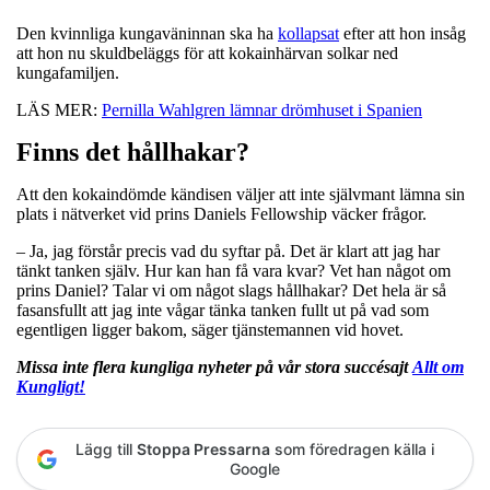
Den kvinnliga kungaväninnan ska ha
kollapsat
efter att hon insåg
att hon nu skuldbeläggs för att kokainhärvan solkar ned
kungafamiljen.
LÄS MER:
Pernilla Wahlgren lämnar drömhuset i Spanien
Finns det hållhakar?
Att den kokaindömde kändisen väljer att inte självmant lämna sin
plats i nätverket vid prins Daniels Fellowship väcker frågor.
– Ja, jag förstår precis vad du syftar på. Det är klart att jag har
tänkt tanken själv. Hur kan han få vara kvar? Vet han något om
prins Daniel? Talar vi om något slags hållhakar? Det hela är så
fasansfullt att jag inte vågar tänka tanken fullt ut på vad som
egentligen ligger bakom, säger tjänstemannen vid hovet.
Missa inte flera kungliga nyheter på vår stora succésajt
Allt om
Kungligt!
Lägg till
Stoppa Pressarna
som föredragen källa i
Google