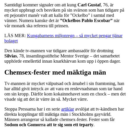
Samtidigt kommer signaler om att kung
Carl
Gustaf
, 76, är
mycket uppbragt och besviken på sin svärson som han tidigare på
ett pejorativt manér valt att kalla för ”Ockelbo” i samtal med
vänner. Numera kanske det är
”Ockelbos Pablo Escobar”
när
vår monark ska referera till prinsen.
LÄS MER:
Kungabarnens miljonregn – så mycket pengar tjänar
bolaget
Den kände tv-mannen var tidigare ambassadör för drottning
Silvias
, 78, insamlingsstiftelse Mentor Sverige – det samarbetet
upphörde emellertid innan knarkhärvan kom upp i öppen dager.
Chemsex-fester med mäktiga män
Tv-mannen är mycket välputsad och ämabel i sin framtoning, han
har alltid givit intryck av att vara en renlevnadsman som tar hand
om sin kropp. Därför kom kokainnehavet som en chock – men det
visade sig att det är värre än så. Mycket värre.
Stoppa Pressarna har i en serie
artiklar
avslöjat att tv-kändisen har
direkta kopplingar till mäktiga män i Stockholms gayvärld.
Männen arrangerar så kallade chemsex-fester. Fester som får
Sodom och Gomorra att te sig som ett teparty
.