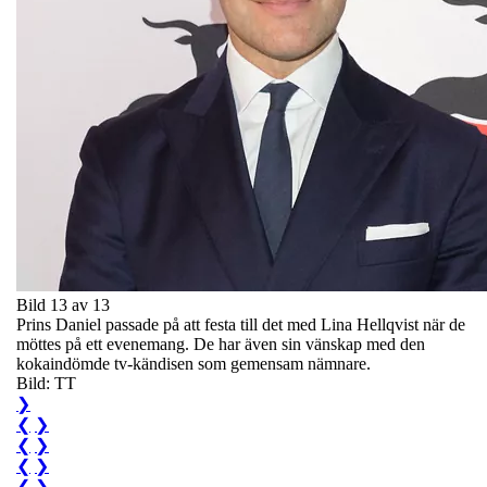
Bild 13 av 13
Prins Daniel passade på att festa till det med Lina Hellqvist när de
möttes på ett evenemang. De har även sin vänskap med den
kokaindömde tv-kändisen som gemensam nämnare.
Bild: TT
❯
❮
❯
❮
❯
❮
❯
❮
❯