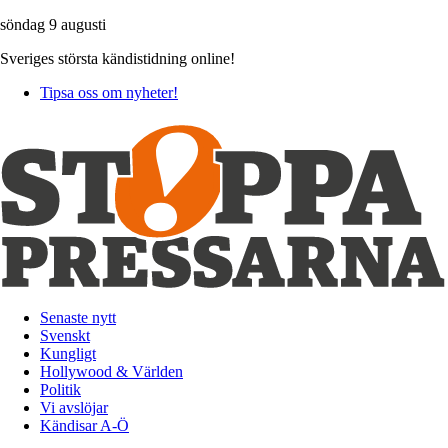
söndag 9 augusti
Sveriges största kändistidning online!
Tipsa oss om nyheter!
Senaste nytt
Svenskt
Kungligt
Hollywood & Världen
Politik
Vi avslöjar
Kändisar A-Ö