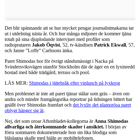
Det blir spännande att se hur mycket pengar journalistmakarna tar
ut i utdelning nästa år. Och hur många miljoner de kommer tjäna
totalt på sina djuplodande intervjuer med profiler som
radioprataren
Jakob Öqvist
, 52, tv-kändisen
Patrick Ekwall
, 57,
och Janne ”Loffe” Carlssons änka.
Paret Shimodas bor för övrigt ståndsmässigt i Nacka på
Svindersviksvägen utanför Stockholm där de äger en en lyxinredd
bostad med både trädgård, terrass och pool.
LÄS MER:
Shimodas i jättebråk efter vinlunch på lyxkrog
Men problemet är inte att paret tjänar stålar som gräs – även om
andra och mindre framgångsrika reportrar på tidningen bittert har
gnällt över Shimodas framfart och
det lyxliv det glamorösa paret
oblygt hänger sig åt
.
Nej, det som oroar Aftonbladet-kollegorna är
Anna Shimodas
allvarliga och återkommande skador i ansiktet.
I början av
förra sommaren dokumenterade hon sin lika blodiga som
blåslagna skalle med hjälp av mobiltelefonen.