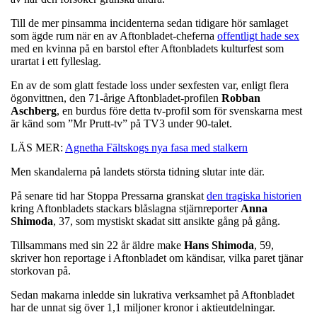
Till de mer pinsamma incidenterna sedan tidigare hör samlaget
som ägde rum när en av Aftonbladet-cheferna
offentligt hade sex
med en kvinna på en barstol efter Aftonbladets kulturfest som
urartat i ett fylleslag.
En av de som glatt festade loss under sexfesten var, enligt flera
ögonvittnen, den 71-årige Aftonbladet-profilen
Robban
Aschberg
, en burdus före detta tv-profil som för svenskarna mest
är känd som ”Mr Prutt-tv” på TV3 under 90-talet.
LÄS MER:
Agnetha Fältskogs nya fasa med stalkern
Men skandalerna på landets största tidning slutar inte där.
På senare tid har Stoppa Pressarna granskat
den tragiska historien
kring Aftonbladets stackars blåslagna stjärnreporter
Anna
Shimoda
, 37, som mystiskt skadat sitt ansikte gång på gång.
Tillsammans med sin 22 år äldre make
Hans Shimoda
, 59,
skriver hon reportage i Aftonbladet om kändisar, vilka paret tjänar
storkovan på.
Sedan makarna inledde sin lukrativa verksamhet på Aftonbladet
har de unnat sig över 1,1 miljoner kronor i aktieutdelningar.