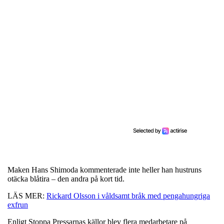
Maken Hans Shimoda kommenterade inte heller han hustruns
otäcka blåtira – den andra på kort tid.
LÄS MER:
Rickard Olsson i våldsamt bråk med pengahungriga
exfrun
Enligt Stoppa Pressarnas källor blev flera medarbetare på