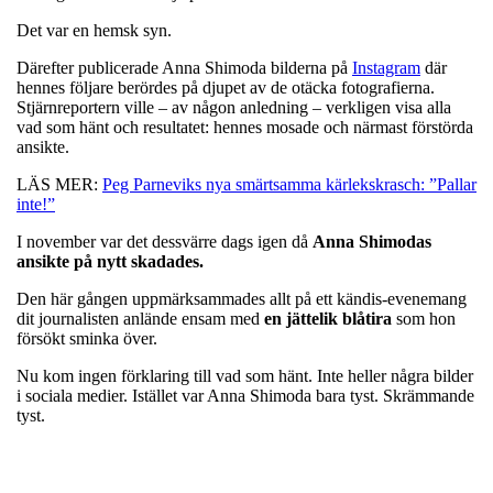
Det var en hemsk syn.
Därefter publicerade Anna Shimoda bilderna på
Instagram
där
hennes följare berördes på djupet av de otäcka fotografierna.
Stjärnreportern ville – av någon anledning – verkligen visa alla
vad som hänt och resultatet: hennes mosade och närmast förstörda
ansikte.
LÄS MER:
Peg Parneviks nya smärtsamma kärlekskrasch: ”Pallar
inte!”
I november var det dessvärre dags igen då
Anna Shimodas
ansikte på nytt skadades.
Den här gången uppmärksammades allt på ett kändis-evenemang
dit journalisten anlände ensam med
en jättelik blåtira
som hon
försökt sminka över.
Nu kom ingen förklaring till vad som hänt. Inte heller några bilder
i sociala medier. Istället var Anna Shimoda bara tyst. Skrämmande
tyst.