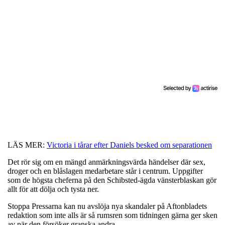
LÄS MER:
Victoria i tårar efter Daniels besked om separationen
Det rör sig om en mängd anmärkningsvärda händelser där sex,
droger och en blåslagen medarbetare står i centrum. Uppgifter
som de högsta cheferna på den Schibsted-ägda vänsterblaskan gör
allt för att dölja och tysta ner.
Stoppa Pressarna kan nu avslöja nya skandaler på Aftonbladets
redaktion som inte alls är så rumsren som tidningen gärna ger sken
av när den försöker granska andra.