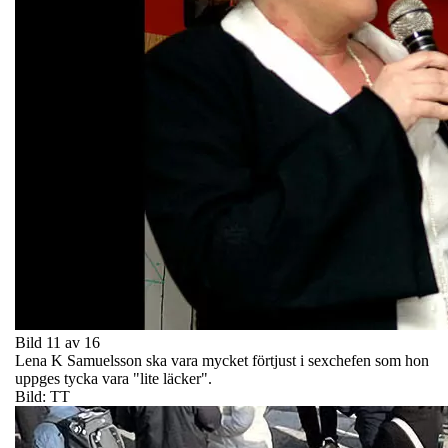
Bild 11 av 16
Lena K Samuelsson ska vara mycket förtjust i sexchefen som hon
uppges tycka vara "lite läcker".
Bild: TT