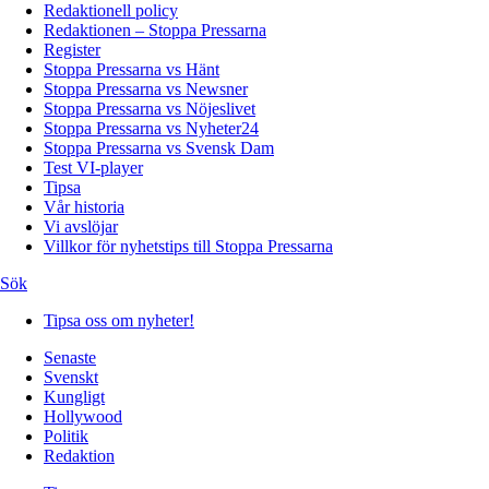
Redaktionell policy
Redaktionen – Stoppa Pressarna
Register
Stoppa Pressarna vs Hänt
Stoppa Pressarna vs Newsner
Stoppa Pressarna vs Nöjeslivet
Stoppa Pressarna vs Nyheter24
Stoppa Pressarna vs Svensk Dam
Test VI-player
Tipsa
Vår historia
Vi avslöjar
Villkor för nyhetstips till Stoppa Pressarna
Sök
Tipsa oss om nyheter!
Senaste
Svenskt
Kungligt
Hollywood
Politik
Redaktion