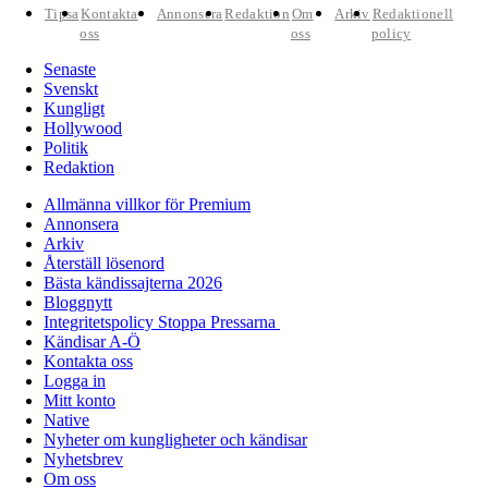
Tipsa
Kontakta
Annonsera
Redaktion
Om
Arkiv
Redaktionell
oss
oss
policy
Senaste
Svenskt
Kungligt
Hollywood
Politik
Redaktion
Allmänna villkor för Premium
Annonsera
Arkiv
Återställ lösenord
Bästa kändissajterna 2026
Bloggnytt
Integritetspolicy Stoppa Pressarna
Kändisar A-Ö
Kontakta oss
Logga in
Mitt konto
Native
Nyheter om kungligheter och kändisar
Nyhetsbrev
Om oss