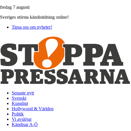
fredag 7 augusti
Sveriges största kändistidning online!
Tipsa oss om nyheter!
Senaste nytt
Svenskt
Kungligt
Hollywood & Världen
Politik
Vi avslöjar
Kändisar A-Ö