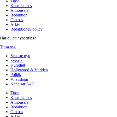
Tipsa
Kontakta oss
Annonsera
Redaktion
Om oss
Arkiv
Redaktionell policy
Har du ett nyhetstips?
Tipsa oss!
Senaste nytt
Svenskt
Kungligt
Hollywood & Världen
Politik
Vi avslöjar
Kändisar A-Ö
Tipsa
Kontakta oss
Annonsera
Redaktion
Om oss
Arkiv