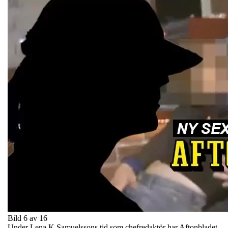
Bild 6 av 16
Under Lena K Samuelssons tid som chefredaktör har Aftonbladet